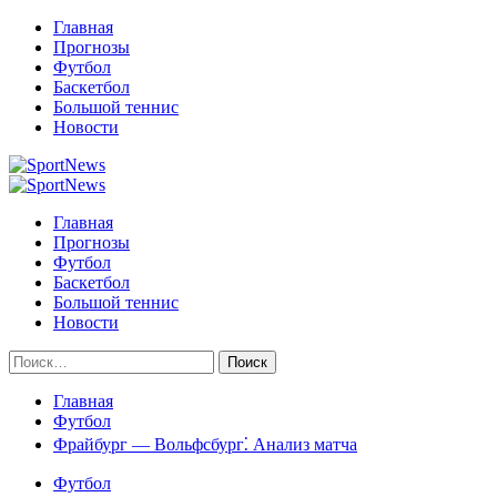
Перейти
Главная
к
Прогнозы
содержимому
Футбол
Баскетбол
Большой теннис
Новости
Primary
Menu
Главная
Прогнозы
Футбол
Баскетбол
Большой теннис
Новости
Найти:
Главная
Футбол
Фрайбург — Вольфсбург⁚ Анализ матча
Футбол