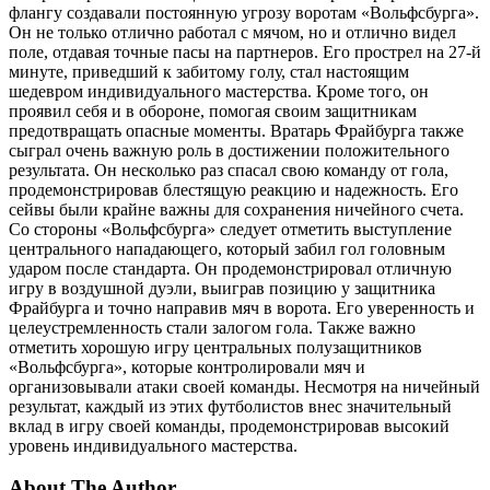
флангу создавали постоянную угрозу воротам «Вольфсбурга».
Он не только отлично работал с мячом, но и отлично видел
поле, отдавая точные пасы на партнеров. Его прострел на 27-й
минуте, приведший к забитому голу, стал настоящим
шедевром индивидуального мастерства. Кроме того, он
проявил себя и в обороне, помогая своим защитникам
предотвращать опасные моменты. Вратарь Фрайбурга также
сыграл очень важную роль в достижении положительного
результата. Он несколько раз спасал свою команду от гола,
продемонстрировав блестящую реакцию и надежность. Его
сейвы были крайне важны для сохранения ничейного счета.
Со стороны «Вольфсбурга» следует отметить выступление
центрального нападающего, который забил гол головным
ударом после стандарта. Он продемонстрировал отличную
игру в воздушной дуэли, выиграв позицию у защитника
Фрайбурга и точно направив мяч в ворота. Его уверенность и
целеустремленность стали залогом гола. Также важно
отметить хорошую игру центральных полузащитников
«Вольфсбурга», которые контролировали мяч и
организовывали атаки своей команды. Несмотря на ничейный
результат, каждый из этих футболистов внес значительный
вклад в игру своей команды, продемонстрировав высокий
уровень индивидуального мастерства.
About The Author