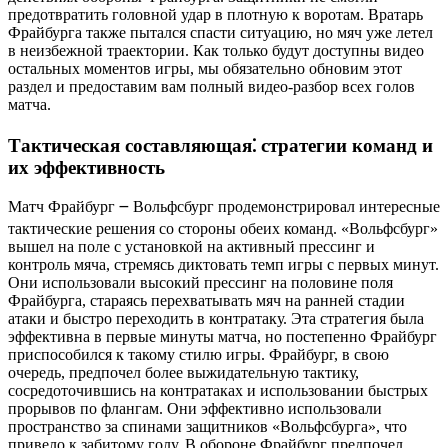
предотвратить головной удар в плотную к воротам. Вратарь
Фрайбурга также пытался спасти ситуацию, но мяч уже летел
в неизбежной траектории. Как только будут доступны видео
остальных моментов игры, мы обязательно обновим этот
раздел и предоставим вам полный видео-разбор всех голов
матча.
Тактическая составляющая⁚ стратегии команд и
их эффективность
Матч Фрайбург ౼ Вольфсбург продемонстрировал интересные
тактические решения со стороны обеих команд. «Вольфсбург»
вышел на поле с установкой на активный прессинг и
контроль мяча, стремясь диктовать темп игры с первых минут.
Они использовали высокий прессинг на половине поля
Фрайбурга, стараясь перехватывать мяч на ранней стадии
атаки и быстро переходить в контратаку. Эта стратегия была
эффективна в первые минуты матча, но постепенно Фрайбург
приспособился к такому стилю игры. Фрайбург, в свою
очередь, предпочел более выжидательную тактику,
сосредоточившись на контратаках и использовании быстрых
прорывов по флангам. Они эффективно использовали
пространство за спинами защитников «Вольфсбурга», что
привело к забитому голу. В обороне Фрайбург предпочел