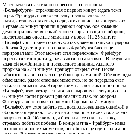
Матч начался с активного прессинга со стороны
«Вольфсбурга», стремящихся с первых минут задать темп
игры. Фрайбург, в свою очередь, предпочел более
выжидательную тактику, сосредоточившись на контратаках.
Первые 20 минут прошли в равной борьбе, обе команды
демонстрировали высокий уровень организации в обороне,
предотвращая опасные моменты у ворот. На 25 минуте
«Вольфсбург» провел опасную атаку, завершившуюся ударом
с близкой дистанции, но вратарь Фрайбурга блестяще
парировал мяч. Этот момент стал переломным. Фрайбург
перехватил инициативу, начав активно атаковать. В результате
удачной комбинации и прекрасного индивидуального
прорыва на 27-й минуте Фрайбург открыл счет. После
забитого гола игра стала еще более динамичной. Обе команды
обменялись рядом опасных моментов, но до перерыва счет
остался неизменным. Второй тайм начался с активной игры
«Вольфсбурга», которые пытались выровнять ситуацию. На
65 минуте гости провели ряд опасных атак, но оборона
Фрайбурга действовала надежно. Однако на 71 минуте
«Вольфсбург» смог забить гол, воспользовавшись ошибкой в
обороне соперника. После этого гола игра снова стала очень
напряженной. Обе команды бросили все силы на атаку,
стремясь добиться победы. В конце матча «Фрайбург» имел
несколько хороших моментов, но забить еще один гол им не
удалось. В итоге матч завершился в ничью.