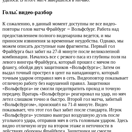
Голы⁚ видео-разбор
К сожалению, в данный момент доступны не все видео-
повторы голов матча Фрайбург ౼ Вольфсбург. Работа над
предоставлением полного видеоархива ведется, и мы
приносим извинения за временные неудобства. Однако, мы
можем описать доступные нам фрагменты. Первый гол
Фрайбурга был забит на 27-й минуте после великолепной
комбинации. Началось все с резкого паса из глубины поля на
левого вингера Фрайбурга, который прошел с мячом по
флангу, обойдя двух защитников «Вольфсбурга»; Затем он
выдал точный прострел в цент на нападающего, который
точным ударом отправил мяч в сеть. Видеоповтор показывает
отличную работу без нарушений правил. Защитники
«Вольфсбурга» не смогли предотвратить проход и точную
передачу. Вратарь «Вольфсбурга» реагировал на удар, но мяч
летел слишком точно и быстро. Второй гол матча, забитый
«Вольфсбургом», произошёл на 71-й минуте. Видео
показывает, что этот гол был забит после стандарта. Игрок
«Вольфсбурга» успешно выиграл воздушную дуэль после
угольного удара, отправив мяч в сеть головным ударом. Здесь
видно отличную игру на втором этаже и неточности в
действиях обороны Фрайбурга. Защитники не смогли