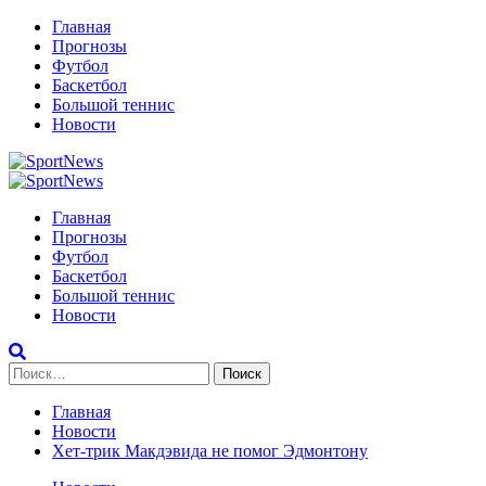
Перейти
Главная
к
Прогнозы
содержимому
Футбол
Баскетбол
Большой теннис
Новости
Primary
Menu
Главная
Прогнозы
Футбол
Баскетбол
Большой теннис
Новости
Найти:
Главная
Новости
Хет-трик Макдэвида не помог Эдмонтону