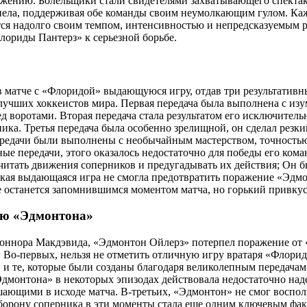
жению. Болельщики стали свидетелями захватывающего спектакл
ипела, поддерживая обе команды своим неумолкающим гулом. Ка
тся надолго своим темпом, интенсивностью и непредсказуемым р
Флориды Пантерз» к серьезной борьбе.
 матче с «Флоридой» выдающуюся игру, отдав три результативн
лучших хоккеистов мира. Первая передача была выполнена с из
 воротами. Вторая передача стала результатом его исключитель
ика. Третья передача была особенно зрелищной, он сделал резки
 передачи были выполнены с необычайным мастерством, точностью
ые передачи, этого оказалось недостаточно для победы его ком
читать движения соперников и предугадывать их действия; Он б
 такая выдающаяся игра не смогла предотвратить поражение «Эд
 останется запомнившимся моментом матча, но горький привкус 
ию «Эдмонтона»
Коннора Макдэвида, «Эдмонтон Ойлерз» потерпел поражение от
 Во-первых, нельзя не отметить отличную игру вратаря «Флори
ч. и те, которые были созданы благодаря великолепным передач
дмонтона» в некоторых эпизодах действовала недостаточно над
шающими в исходе матча. В-третьих, «Эдмонтон» не смог воспо
оборону соперника в эти моменты стала еще одним ключевым фа