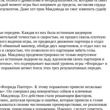
я, полного драматизма и непредсказуемости, который оставит
ждый момент игры был напряжен до предела, заставляя сердца
езультатом. Даже хет-трик Макдэвида не смог изменить судьбу
ые передачи. Каждая из них была истинным шедевром
умительной точностью и скоростью, он прошел сквозь плотную
ного видения игры, он предвидел движение партнера и отдал
й обманный маневер, обойдя двух защитников, и отдал пасс на
 и скоростью, что позволило его партнерам забить голы.
анды. Макдэвид продемонстрировал не только виртуозное
ыл истинным лидером на льду, вдохновляя своих партнеров и
монтона», что подчеркивает высокий уровень игры «Флориды» и
поражения затмит блеск этих трех результативных передач.
 «Флорида Пантерз». К этому поражению привели несколько
ды». Он совершил ряд невероятных сейвов в ключевые
ам Макдэвида. Его действия стали решающим фактором,
ежно, допуская проходы и ошибки, которые привели к голам
льзоваться своими численными преимуществами, не реализовав
ктором, приведшим к поражению. Наконец, следует отметить