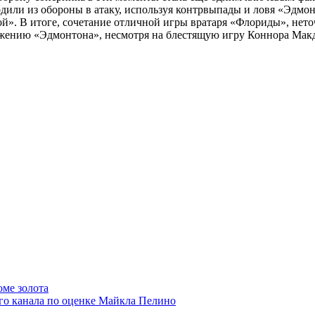
или из обороны в атаку, используя контрвыпады и ловя «Эдмонт
». В итоге, сочетание отличной игры вратаря «Флориды», нет
ажению «Эдмонтона», несмотря на блестящую игру Коннора Мак
оме золота
о канала по оценке Майкла Пелино