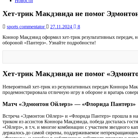
Новости
Хет-трик Макдэвида не помог Эдмонто
sports commentator
27.11.2024
8
Коннор Макдэвид оформил хет-трик результативных передач, 
обороной «Пантерз». Узнайте подробности!
Хет-трик Макдэвида не помог «Эдмонт
Невероятный хет-трик из результативных передач Коннора Мак
продемонстрировала отличную игру в обороне и вратарь соверш
Матч «Эдмонтон Ойлерз» — «Флорида Пантерз»
Встреча «Эдмонтон Ойлерз» и «Флорида Пантерз» прошла в нап
триком из ассистов Коннора Макдэвида, победа досталась гос
«Ойлерз», в т.ч. и многие комбинации с участием звездного
держалось до самой сирены, поддерживаемое непрекращающим