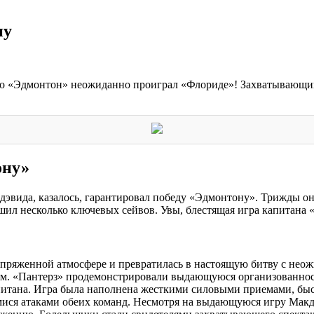
ну
но «Эдмонтон» неожиданно проиграл «Флориде»! Захватывающий
ону»
дэвида, казалось, гарантировал победу «Эдмонтону». Трижды о
ил несколько ключевых сейвов. Увы, блестящая игра капитана «
ряженной атмосфере и превратилась в настоящую битву с неожи
тям. «Пантерз» продемонстрировали выдающуюся организованнос
 капитана. Игра была наполнена жесткими силовыми приемами, 
ися атаками обеих команд. Несмотря на выдающуюся игру Макд