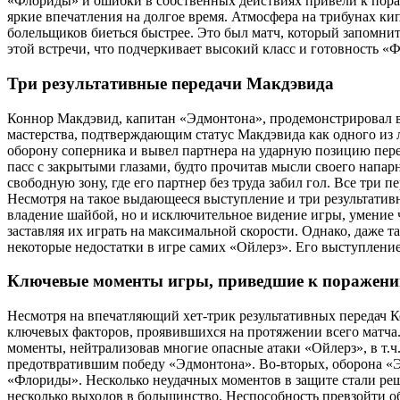
«Флориды» и ошибки в собственных действиях привели к пора
яркие впечатления на долгое время. Атмосфера на трибунах к
болельщиков биеться быстрее. Это был матч, который запомни
этой встречи, что подчеркивает высокий класс и готовность «
Три результативные передачи Макдэвида
Коннор Макдэвид, капитан «Эдмонтона», продемонстрировал в
мастерства, подтверждающим статус Макдэвида как одного из 
оборону соперника и вывел партнера на ударную позицию перед
пасс с закрытыми глазами, будто прочитав мысли своего напарн
свободную зону, где его партнер без труда забил гол. Все три
Несмотря на такое выдающееся выступление и три результативн
владение шайбой, но и исключительное видение игры, умение 
заставляя их играть на максимальной скорости. Однако, даже
некоторые недостатки в игре самих «Ойлерз». Его выступление
Ключевые моменты игры, приведшие к поражен
Несмотря на впечатляющий хет-трик результативных передач 
ключевых факторов, проявившихся на протяжении всего матча.
моменты, нейтрализовав многие опасные атаки «Ойлерз», в т.
предотвратившим победу «Эдмонтона». Во-вторых, оборона «Э
«Флориды». Несколько неудачных моментов в защите стали ре
несколько выходов в большинство. Неспособность превзойти 