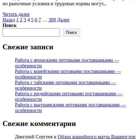
но рыночные условия и трудовые нормы могут...
Читать далее
Пагинация
Назад
1
2
3
4
5
6
7
…
309
Далее
Поиск
записей
Поиск
Свежие записи
Работа с японскими оптовыми поставщиками —
особенности
Работа с корейскими оптовыми поставщиками —
особенности
Работа с тайскими оптовыми поставщиками —
особенности
Работа с индийскими оптовыми поставщиками —
особенности
Работа с вьетнамскими оптовыми поставщиками —
особенности
Свежие комментарии
Дмитрий Сергеев
к
Обзор хоккейного матча Вашингтон