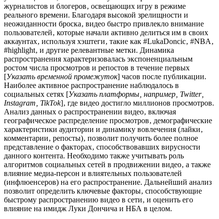
журналистов и блогеров‚ освещающих игру в режиме
реального времени. Благодаря высокой зрелищности и
неожиданности броска‚ видео быстро привлекло внимание
пользователей‚ которые начали активно делиться им в своих
аккаунтах‚ используя хэштеги‚ такие как #LukaDoncic‚ #NBA‚
#highlight‚ и другие релевантные метки. Динамика
распространения характеризовалась экспоненциальным
ростом числа просмотров и репостов в течение первых
[
Указать временной промежуток
] часов после публикации.
Наиболее активное распространение наблюдалось в
социальных сетях [
Указать платформы‚ например‚ Twitter‚
Instagram‚ TikTok
]‚ где видео достигло миллионов просмотров.
Анализ данных о распространении видео‚ включая
географическое распределение просмотров‚ демографические
характеристики аудитории и динамику вовлечения (лайки‚
комментарии‚ репосты)‚ позволит получить более полное
представление о факторах‚ способствовавших вирусности
данного контента. Необходимо также учитывать роль
алгоритмов социальных сетей в продвижении видео‚ а также
влияние медиа-персон и влиятельных пользователей
(инфлюенсеров) на его распространение. Дальнейший анализ
позволит определить ключевые факторы‚ способствующие
быстрому распространению видео в сети‚ и оценить его
влияние на имидж Луки Дончича и НБА в целом.