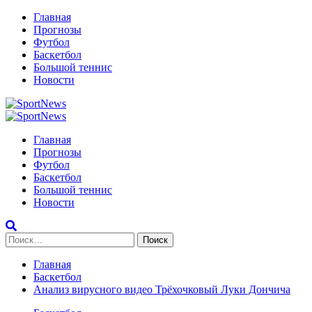
Перейти
Главная
к
Прогнозы
содержимому
Футбол
Баскетбол
Большой теннис
Новости
Primary
Menu
Главная
Прогнозы
Футбол
Баскетбол
Большой теннис
Новости
Найти:
Главная
Баскетбол
Анализ вирусного видео Трёхочковый Луки Дончича