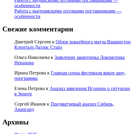
Работа с индийскими оптовыми поставщиками —
особенности
Работа с вьетнамскими оптовыми поставщиками —
особенности
Свежие комментарии
Дмитрий Сергеев
к
Обзор хоккейного матча Вашингтон
Кэпиталз Даллас Старз
Ольга Николаева
к
Заявление защитника Локомотива
Ненахова
Ирина Петрова
к
Главная сцена фестиваля яркие шоу-
программы
Елена Петрова
к
Анализ заявления Игонина о ситуации
в Зените
Сергей Иванов
к
Предматчевый анализ Сибирь,
Авангард
Архивы