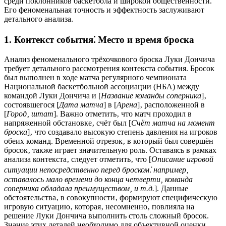
среди поклонников баскетбола и широкой общественности.
Его феноменальная точность и эффектность заслуживают
детального анализа.
1. Контекст события⁚ Место и время броска
Анализ феноменального трёхочкового броска Луки Дончича
требует детального рассмотрения контекста события. Бросок
был выполнен в ходе матча регулярного чемпионата
Национальной баскетбольной ассоциации (НБА) между
командой Луки Дончича и [
Название команды соперника
]‚
состоявшегося [
Дата матча
] в [
Арена
]‚ расположенной в
[
Город‚ штат
]. Важно отметить‚ что матч проходил в
напряженной обстановке‚ счёт был [
Счёт матча на момент
броска
]‚ что создавало высокую степень давления на игроков
обеих команд. Временной отрезок‚ в который был совершён
бросок‚ также играет значительную роль. Оставаясь в рамках
анализа контекста‚ следует отметить‚ что [
Описание игровой
ситуации непосредственно перед броском⁚ например‚
оставалось мало времени до конца четверти‚ команда
соперника обладала преимуществом‚ и т.д.
]. Данные
обстоятельства‚ в совокупности‚ формируют специфическую
игровую ситуацию‚ которая‚ несомненно‚ повлияла на
решение Луки Дончича выполнить столь сложный бросок.
Знание этих деталей необходимо для объективной оценки