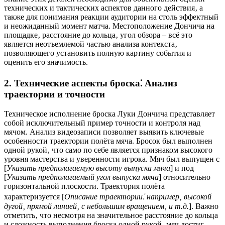
технических и тактических аспектов данного действия‚ а
также для понимания реакции аудитории на столь эффектный
и неожиданный момент матча. Местоположение Дончича на
площадке‚ расстояние до кольца‚ угол обзора – всё это
является неотъемлемой частью анализа контекста‚
позволяющего установить полную картину события и
оценить его значимость.
2. Технические аспекты броска⁚ Анализ
траектории и точности
Техническое исполнение броска Луки Дончича представляет
собой исключительный пример точности и контроля над
мячом. Анализ видеозаписи позволяет выявить ключевые
особенности траектории полёта мяча. Бросок был выполнен
одной рукой‚ что само по себе является признаком высокого
уровня мастерства и уверенности игрока. Мяч был выпущен с
[
Указать предполагаемую высоту выпуска мяча
] и под
[
Указать предполагаемый угол выпуска мяча
] относительно
горизонтальной плоскости. Траектория полёта
характеризуется [
Описание траектории⁚ например‚ высокой
дугой‚ прямой линией‚ с небольшим вращением‚ и т.д.
]. Важно
отметить‚ что несмотря на значительное расстояние до кольца
и сложность выполнения броска одной рукой‚ мяч достиг