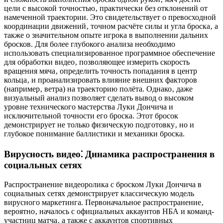
цели с высокой точностью‚ практически без отклонений от
намеченной траектории. Это свидетельствует о превосходной
координации движений‚ точном расчёте силы и угла броска‚ а
также о значительном опыте игрока в выполнении дальних
бросков. Для более глубокого анализа необходимо
использовать специализированное программное обеспечение
для обработки видео‚ позволяющее измерить скорость
вращения мяча‚ определить точность попадания в центр
кольца‚ и проанализировать влияние внешних факторов
(например‚ ветра) на траекторию полёта. Однако‚ даже
визуальный анализ позволяет сделать вывод о высоком
уровне технического мастерства Луки Дончича и
исключительной точности его броска. Этот бросок
демонстрирует не только физическую подготовку‚ но и
глубокое понимание баллистики и механики броска.
Вирусность видео⁚ Динамика распространения в
социальных сетях
Распространение видеоролика с броском Луки Дончича в
социальных сетях демонстрирует классическую модель
вирусного маркетинга. Первоначальное распространение‚
вероятно‚ началось с официальных аккаунтов НБА и команд-
участниц матча‚ а также с аккаунтов спортивных