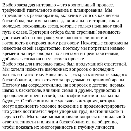
Выбор звезд для интервью – это кропотливый процесс,
требующий тщательного анализа и планирования. Мы
стремились к разнообразию, включив в список как легенд
баскетбола, чьи имена навсегда вписаны в историю, так и
молодых, восходящих звезд, которые только начинают свой
путь к славе. Критерии отбора были строгими⁚ значимость
достижений на площадке, уникальность личности и
готовность к откровенному разговору. Некоторые спортсмены
известны своей закрытостью, поэтому мы потратили немало
времени на переговоры с их агентами и представителями,
добиваясь согласия на участие в проекте.
Выбор тем для интервью также был продуманной стратегией.
Мы хотели избежать шаблонных вопросов о последних
матчах и статистике. Наша цель – раскрыть личность каждого
баскетболиста, показать его за пределами спортивной арены.
Поэтому мы сосредоточились на вопросах о детстве, первых
шагах в баскетболе, влиянии семьи и друзей, трудностях и
преодолении препятствий, философии жизни и планах на
будущее. Особое внимание уделялось историям, которые
могут вдохновить молодое поколение и продемонстрировать,
что успех достигается через упорный труд, настойчивость и
веру в себя. Мы также запланировали вопросы о социальной
ответственности и влиянии баскетболистов на общество,
чтобы показать их многогранность и глубину личности.