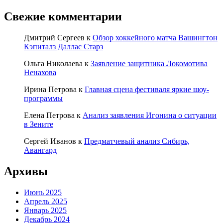
Свежие комментарии
Дмитрий Сергеев
к
Обзор хоккейного матча Вашингтон
Кэпиталз Даллас Старз
Ольга Николаева
к
Заявление защитника Локомотива
Ненахова
Ирина Петрова
к
Главная сцена фестиваля яркие шоу-
программы
Елена Петрова
к
Анализ заявления Игонина о ситуации
в Зените
Сергей Иванов
к
Предматчевый анализ Сибирь,
Авангард
Архивы
Июнь 2025
Апрель 2025
Январь 2025
Декабрь 2024