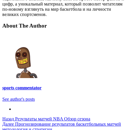
цифр, а уникальный материал, который позволит читателям
по-новому взглянуть на мир баскетбола и на личности
великих спортсменов.
About The Author
sports commentator
See author's posts
Post
Назад
Результаты матчей NBA Обзор сезона
Далее
Прогнозирование результатов баскетбольных матчей
Navigation
методология и стратегии