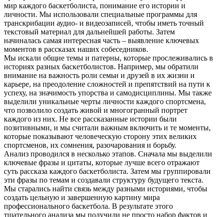
мир каждого баскетболиста, понимание его истории и
личности. Мы использовали специальные программы для
транскрибации аудио- и видеозаписей, чтобы иметь точный
текстовый материал для дальнейшей работы. Затем
начиналась самая интересная часть – выявление ключевых
моментов в рассказах наших собеседников.
Мы искали общие темы и патерны, которые прослеживались в
историях разных баскетболистов. Например, мы обратили
внимание на важность роли семьи и друзей в их жизни и
карьере, на преодоление сложностей и препятствий на пути к
успеху, на значимость упорства и самодисциплины. Мы также
выделили уникальные черты личности каждого спортсмена,
что позволило создать живой и многогранный портрет
каждого из них. Не все рассказанные истории были
позитивными, и мы считали важным включить и те моменты,
которые показывают человеческую сторону этих великих
спортсменов, их сомнения, разочарования и борьбу.
Анализ проводился в несколько этапов. Сначала мы выделили
ключевые фразы и цитаты, которые лучше всего отражают
суть рассказа каждого баскетболиста. Затем мы группировали
эти фразы по темам и создавали структуру будущего текста.
Мы старались найти связь между разными историями, чтобы
создать цельную и завершенную картину мира
профессионального баскетбола. В результате этого
тщательного анализа мы получили не просто набор фактов и