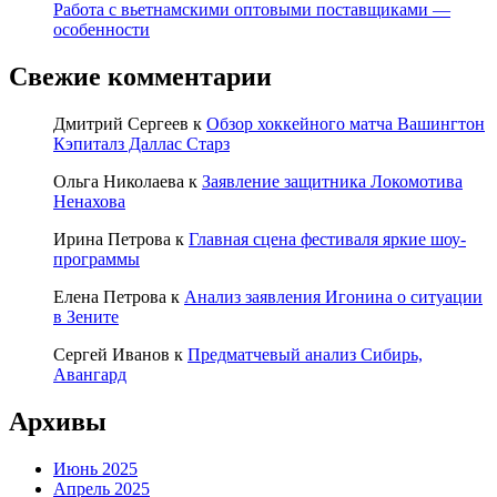
Работа с вьетнамскими оптовыми поставщиками —
особенности
Свежие комментарии
Дмитрий Сергеев
к
Обзор хоккейного матча Вашингтон
Кэпиталз Даллас Старз
Ольга Николаева
к
Заявление защитника Локомотива
Ненахова
Ирина Петрова
к
Главная сцена фестиваля яркие шоу-
программы
Елена Петрова
к
Анализ заявления Игонина о ситуации
в Зените
Сергей Иванов
к
Предматчевый анализ Сибирь,
Авангард
Архивы
Июнь 2025
Апрель 2025