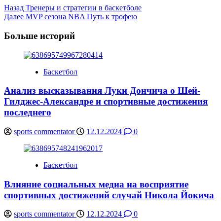
Post
Назад
Тренеры и стратегии в баскетболе
Далее
MVP сезона NBA Путь к трофею
Navigation
Больше историй
Баскетбол
Анализ высказывания Луки Дончича о Шей-
Гилджес-Александре и спортивные достижения
последнего
sports commentator
12.12.2024
0
Баскетбол
Влияние социальных медиа на восприятие
спортивных достижений случай Никола Йокича
sports commentator
12.12.2024
0