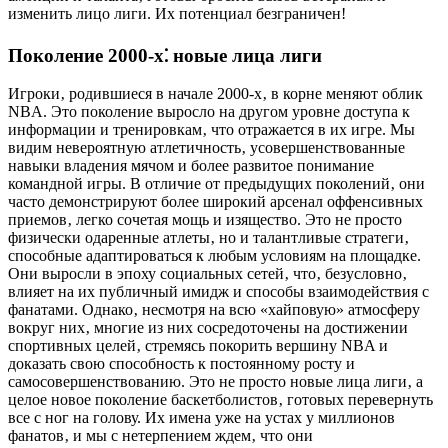
изменить лицо лиги. Их потенциал безграничен!
Поколение 2000-х⁚ новые лица лиги
Игроки‚ родившиеся в начале 2000-х‚ в корне меняют облик
NBA. Это поколение выросло на другом уровне доступа к
информации и тренировкам‚ что отражается в их игре. Мы
видим невероятную атлетичность‚ усовершенствованные
навыки владения мячом и более развитое понимание
командной игры. В отличие от предыдущих поколений‚ они
часто демонстрируют более широкий арсенал оффенсивных
приемов‚ легко сочетая мощь и изящество. Это не просто
физически одаренные атлеты‚ но и талантливые стратеги‚
способные адаптироваться к любым условиям на площадке.
Они выросли в эпоху социальных сетей‚ что‚ безусловно‚
влияет на их публичный имидж и способы взаимодействия с
фанатами. Однако‚ несмотря на всю «хайповую» атмосферу
вокруг них‚ многие из них сосредоточены на достижении
спортивных целей‚ стремясь покорить вершину NBA и
доказать свою способность к постоянному росту и
самосовершенствованию. Это не просто новые лица лиги‚ а
целое новое поколение баскетболистов‚ готовых перевернуть
все с ног на голову. Их имена уже на устах у миллионов
фанатов‚ и мы с нетерпением ждем‚ что они