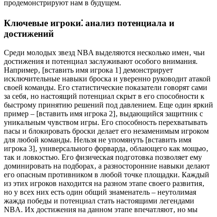
продемонстрируют нам в будущем.
Ключевые игроки⁚ анализ потенциала и
достижений
Среди молодых звезд NBA выделяются несколько имен‚ чьи
достижения и потенциал заслуживают особого внимания.
Например‚ [вставить имя игрока 1] демонстрирует
исключительные навыки броска и уверенно руководит атакой
своей команды. Его статистические показатели говорят сами
за себя‚ но настоящий потенциал скрыт в его способности к
быстрому принятию решений под давлением. Еще один яркий
пример – [вставить имя игрока 2]‚ выдающийся защитник с
уникальным чувством игры. Его способность перехватывать
пасы и блокировать броски делает его незаменимым игроком
для любой команды. Нельзя не упомянуть [вставить имя
игрока 3]‚ универсального форварда‚ облающего как мощью‚
так и ловкостью. Его физическая подготовка позволяет ему
доминировать на подборах‚ а разносторонние навыки делают
его опасным противником в любой точке площадки. Каждый
из этих игроков находится на разном этапе своего развития‚
но у всех них есть один общий знаменатель – неутолимая
жажда победы и потенциал стать настоящими легендами
NBA. Их достижения на данном этапе впечатляют‚ но мы