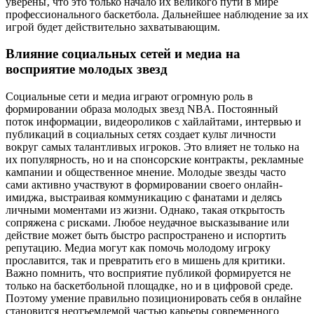
уверены‚ что это только начало их великого пути в мире
профессионального баскетбола. Дальнейшее наблюдение за их
игрой будет действительно захватывающим.
Влияние социальных сетей и медиа на
восприятие молодых звезд
Социальные сети и медиа играют огромную роль в
формировании образа молодых звезд NBA. Постоянный
поток информации‚ видеороликов с хайлайтами‚ интервью и
публикаций в социальных сетях создает культ личности
вокруг самых талантливых игроков. Это влияет не только на
их популярность‚ но и на спонсорские контракты‚ рекламные
кампании и общественное мнение. Молодые звезды часто
сами активно участвуют в формировании своего онлайн-
имиджа‚ выстраивая коммуникацию с фанатами и делясь
личными моментами из жизни. Однако‚ такая открытость
сопряжена с рисками. Любое неудачное высказывание или
действие может быть быстро распространено и испортить
репутацию. Медиа могут как помочь молодому игроку
прославится‚ так и превратить его в мишень для критики.
Важно помнить‚ что восприятие публикой формируется не
только на баскетбольной площадке‚ но и в цифровой среде.
Поэтому умение правильно позиционировать себя в онлайне
становится неотъемлемой частью карьеры современного