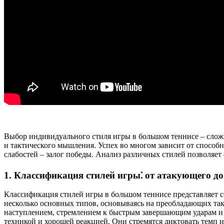
Выбор индивидуального стиля игры в большом теннисе – слож
и тактического мышления. Успех во многом зависит от способ
слабостей – залог победы. Анализ различных стилей позволяет
1. Классификация стилей игры⁚ от атакующего д
Классификация стилей игры в большом теннисе представляет 
несколько основных типов, основываясь на преобладающих та
наступлением, стремлением к быстрым завершающим ударам и
техникой и хорошей реакцией. Они стремятся диктовать темп и