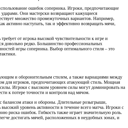
использование ошибок соперника. Игроки, предпочитающие
м ударами. Они мастерски возвращают кажущиеся
ествует множество промежуточных вариантов. Например,
ак активно наступать, так и эффективно возвращать мячи,
 требует от игрока высокой чувствительности к игре и
тся довольно редко. Большинство профессиональных
нностей игры соперника. Выбор оптимального стиля – это
тактики.
кующим и оборонительным стилем, а также вариациями между
ом для игроков, предпочитающих атакующий стиль. Мощная
й силы. Игроки с высоким уровнем силы могут доминировать на
сти к потере точности и контроля над мячом.
 с балансом атаки и обороны. Длительные розыгрыши,
высокий уровень активности в течение всего матча. Игроки с
ию риска ошибок. Гибкость также играет значительную роль.
легче достигать мячей, расположенных в неудобных зонах, и