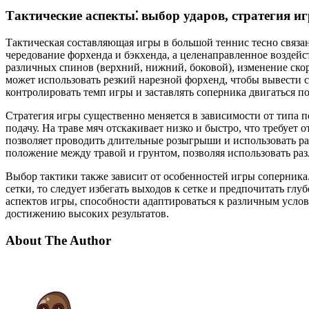
Тактические аспекты⁚ выбор ударов, стратегия 
Тактическая составляющая игры в большой теннис тесно связан
чередование форхенда и бэкхенда, а целенаправленное воздейс
различных спинов (верхний, нижний, боковой), изменение скор
может использовать резкий нарезной форхенд, чтобы вывести 
контролировать темп игры и заставлять соперника двигаться по
Стратегия игры существенно меняется в зависимости от типа 
подачу. На траве мяч отскакивает низко и быстро, что требует
позволяет проводить длительные розыгрыши и использовать р
положение между травой и грунтом, позволяя использовать ра
Выбор тактики также зависит от особенностей игры соперника.
сетки, то следует избегать выходов к сетке и предпочитать гл
аспектов игры, способности адаптироваться к различным усло
достижению высоких результатов.
About The Author