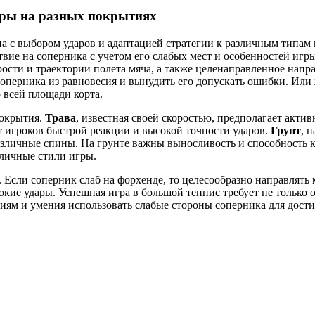
игры на разных покрытиях
а с выбором ударов и адаптацией стратегии к различным типам 
твие на соперника с учетом его слабых мест и особенностей иг
ости и траектории полета мяча, а также целенаправленное напр
соперника из равновесия и вынудить его допускать ошибки. Или 
 всей площади корта.
покрытия.
Трава
, известная своей скоростью, предполагает акт
 от игроков быстрой реакции и высокой точности ударов.
Грунт
, 
азличные спины. На грунте важны выносливость и способность 
зличные стили игры.
 Если соперник слаб на форхенде, то целесообразно направлять 
убокие удары. Успешная игра в большой теннис требует не только
виям и умения использовать слабые стороны соперника для дос