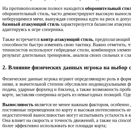
На противоположном полюсе находится
оборонительный сти
оборонительный стиль, часто демонстрируют высокую выносли
неберущимися мячи, вынуждая соперника идти на риск и допу
базовый атакующий стиль
характеризуется балансом атакующ
адаптируясь к игре соперника.
Также встречается
контр-атакующий стиль
, предполагающий 
способности быстро изменять свою тактику. Важно отметить, 
теннисистов используют гибридные стили, комбинируя элемент
результат длительных тренировок, анализа своих сильных и сл
2. Влияние физических данных игрока на выбор с
Физические данные игрока играют определяющую роль в форм
ними, в значительной степени обусловлен индивидуальными 
подача, ударные форхенд и бэкхенд, а также возможность проб
корте, заставляя соперника играть из невыгодных позиций. Од
Выносливость
является не менее важным фактором, особенно
постоянные перемещения по корту и высокая интенсивность иг
недостаточной выносливостью могут испытывать усталость в к
Она влияет на скорость и точность движений, а также на спос
более эффективно использовать все площади корта;