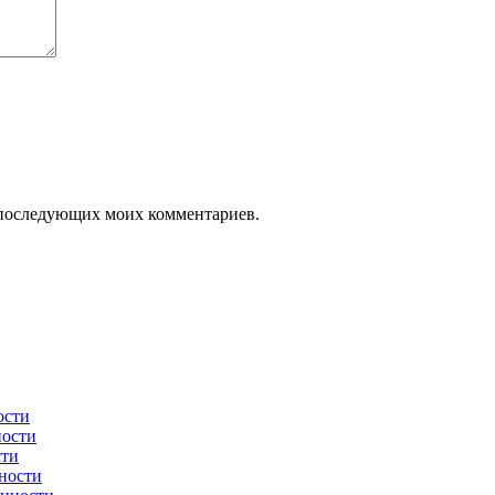
ля последующих моих комментариев.
ости
ности
сти
ности