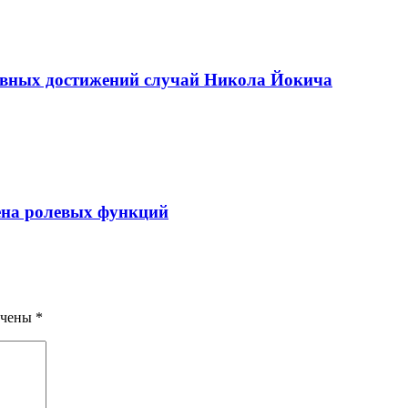
ивных достижений случай Никола Йокича
ена ролевых функций
ечены
*