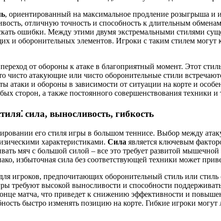
ль
, ориентированный на максимальное продление розыгрыша и 
вость, отличную точность и способность к длительным обмена
скать ошибки. Между этими двумя экстремальными стилями сущ
их и оборонительных элементов. Игроки с таким стилем могут к
переход от обороны к атаке в благоприятный момент. Этот стиль
что чисто атакующие или чисто оборонительные стили встречаю
ы атаки и обороны в зависимости от ситуации на корте и особе
абых сторон, а также постоянного совершенствования техники и 
тиля⁚ сила, выносливость, гибкость
ировании его стиля игры в большом теннисе. Выбор между ата
физическими характеристиками.
Сила
является ключевым фактор
ивать мяч с большой силой – все это требует развитой мышечно
нако, избыточная сила без соответствующей техники может приве
 для игроков, предпочитающих оборонительный стиль или стиль
ры требуют высокой выносливости и способности поддерживать 
онце матча, что приведет к снижению эффективности и повышен
обность быстро изменять позицию на корте. Гибкие игроки могут 