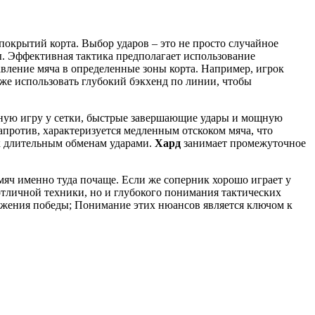
покрытий корта. Выбор ударов – это не просто случайное
ры. Эффективная тактика предполагает использование
авление мяча в определенные зоны корта. Например, игрок
же использовать глубокий бэкхенд по линии, чтобы
ивную игру у сетки, быстрые завершающие удары и мощную
напротив, характеризуется медленным отскоком мяча, что
к длительным обменам ударами.
Хард
занимает промежуточное
мяч именно туда почаще. Если же соперник хорошо играет у
 отличной техники, но и глубокого понимания тактических
тижения победы; Понимание этих нюансов является ключом к