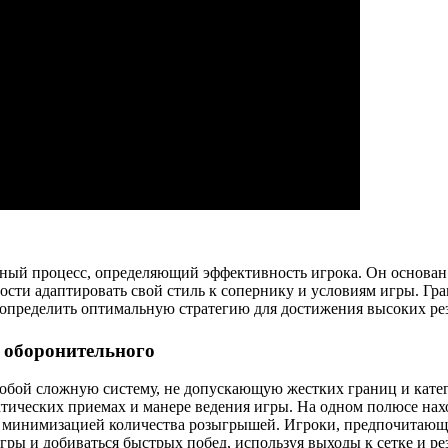
ный процесс, определяющий эффективность игрока. Он основан
ности адаптировать свой стиль к сопернику и условиям игры. Г
 определить оптимальную стратегию для достижения высоких рез
о оборонительного
собой сложную систему, не допускающую жестких границ и кате
ктических приемах и манере ведения игры. На одном полюсе на
 минимизацией количества розыгрышей. Игроки, предпочитающи
гры и добиваться быстрых побед, используя выходы к сетке и ре