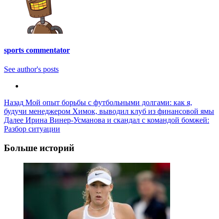
sports commentator
See author's posts
Post
Назад
Мой опыт борьбы с футбольными долгами: как я,
будучи менеджером Химок, выводил клуб из финансовой ямы
Navigation
Далее
Ирина Винер-Усманова и скандал с командой бомжей:
Разбор ситуации
Больше историй