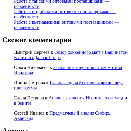
Работа с тайскими оптовыми поставщиками —
особенности
Работа с индийскими оптовыми поставщиками —
особенности
Работа с вьетнамскими оптовыми поставщиками —
особенности
Свежие комментарии
Дмитрий Сергеев
к
Обзор хоккейного матча Вашингтон
Кэпиталз Даллас Старз
Ольга Николаева
к
Заявление защитника Локомотива
Ненахова
Ирина Петрова
к
Главная сцена фестиваля яркие шоу-
программы
Елена Петрова
к
Анализ заявления Игонина о ситуации
в Зените
Сергей Иванов
к
Предматчевый анализ Сибирь,
Авангард
Архивы