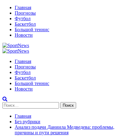
Перейти
Главная
к
Прогнозы
содержимому
Футбол
Баскетбол
Большой теннис
Новости
Primary
Menu
Главная
Прогнозы
Футбол
Баскетбол
Большой теннис
Новости
Найти:
Главная
Без рубрики
Анализ подачи Даниила Медведева: проблемы,
причины и пути решения