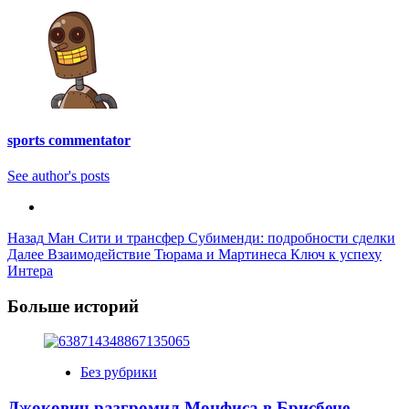
sports commentator
See author's posts
Post
Назад
Ман Сити и трансфер Субименди: подробности сделки
Далее
Взаимодействие Тюрама и Мартинеса Ключ к успеху
Navigation
Интера
Больше историй
Без рубрики
Джокович разгромил Монфиса в Брисбене