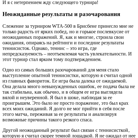
И я с нетерпением жду следующего турнира!
Неожиданные результаты и разочарования
Слежение за турниром WTA-500 в Брисбене принесло мне не
только радость от ярких побед‚ но и горькое послевкусие от
неожиданных поражений. Я‚ как и многие‚ строила свои
ожидания‚ опираясь на рейтинги и последние результаты
теннисисток. Однако‚ теннис – это игра‚ где
непредсказуемость – неотъемлемая часть увлекательности. И
этот турнир стал ярким тому подтверждением.
Одно из самых больших разочарований для меня стало
выступление опытной теннисистки‚ которую я считал одной
из главных фавориток. Ее игра была далека от ожидаемой.
Она делала много невынужденных ошибок‚ ее подача была не
так стабильна‚ как обычно‚ и в общем ее игра выглядела
вялой и неуверенной. Я был в шоке‚ наблюдая за ее
проигрышем. Это было не просто поражение‚ это был крах
всех моих ожиданий. Я долго не мог прийти в себя после
этого матча‚ переживая за ее результаты и анализируя
возможные причины такого резкого спаса.
Другой неожиданный результат был связан с теннисисткой‚
которую я считал скорее темной лошадкой. Я не ожидал от нее