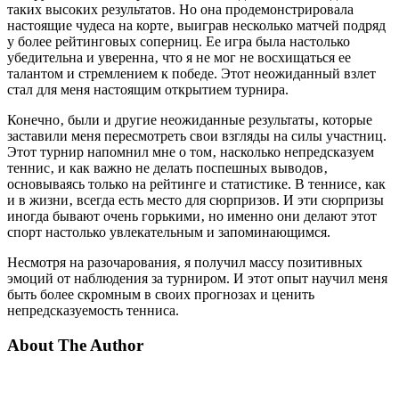
таких высоких результатов. Но она продемонстрировала
настоящие чудеса на корте‚ выиграв несколько матчей подряд
у более рейтинговых соперниц. Ее игра была настолько
убедительна и уверенна‚ что я не мог не восхищаться ее
талантом и стремлением к победе. Этот неожиданный взлет
стал для меня настоящим открытием турнира.
Конечно‚ были и другие неожиданные результаты‚ которые
заставили меня пересмотреть свои взгляды на силы участниц.
Этот турнир напомнил мне о том‚ насколько непредсказуем
теннис‚ и как важно не делать поспешных выводов‚
основываясь только на рейтинге и статистике. В теннисе‚ как
и в жизни‚ всегда есть место для сюрпризов. И эти сюрпризы
иногда бывают очень горькими‚ но именно они делают этот
спорт настолько увлекательным и запоминающимся.
Несмотря на разочарования‚ я получил массу позитивных
эмоций от наблюдения за турниром. И этот опыт научил меня
быть более скромным в своих прогнозах и ценить
непредсказуемость тенниса.
About The Author