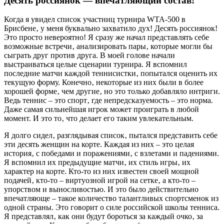
Десять россиянок — впечатляющий состав!
Когда я увидел список участниц турнира WTA-500 в
Брисбене‚ у меня буквально захватило дух! Десять россиянок!
Это просто невероятно! Я сразу же начал представлять себе
возможные встречи‚ анализировать пары‚ которые могли бы
сыграть друг против друга. В моей голове начали
выстраиваться целые сценарии турнира. Я вспомнил
последние матчи каждой теннисистки‚ попытался оценить их
текущую форму. Конечно‚ некоторые из них были в более
хорошей форме‚ чем другие‚ но это только добавляло интриги.
Ведь теннис – это спорт‚ где непредсказуемость – это норма.
Даже самая сильнейшая игрок может проиграть в любой
момент. И это то‚ что делает его таким увлекательным.
Я долго сидел‚ разглядывая список‚ пытался представить себе
эти десять женщин на корте. Каждая из них – это целая
история‚ с победами и поражениями‚ с взлетами и падениями.
Я вспомнил их предыдущие матчи‚ их стиль игры‚ их
характер на корте. Кто-то из них известен своей мощной
подачей‚ кто-то – виртуозной игрой на сетке‚ а кто-то –
упорством и выносливостью. И это было действительно
впечатляюще – такое количество талантливых спортсменок из
одной страны. Это говорит о силе российской школы тенниса.
Я представлял‚ как они будут бороться за каждый очко‚ за