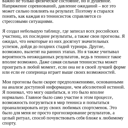
важно не только физическое состояние‚ но и душевное.
Напряжение соревнований‚ давление ожиданий – все это
может сильно повлиять на результат. Поэтому я старался
понять‚ как каждая из теннисисток справляется со
стрессовыми ситуациями.
Я создал небольшую таблицу‚ где записал всех российских
участниц‚ их последние результаты‚ а также свои прогнозы. Я
ожидал‚ что некоторые из них досягнут значительных
успехов‚ дойдя до поздних стадий турнира. Другие‚
возможно‚ вылетят на ранних этапах. Но я также учитывал
вероятность неожиданных результатов‚ ведь в теннисе такое
вполне возможно. Даже самая сильная теннисистка может
проиграть в любой момент‚ если она не в своей лучшей форме
или если ее соперница играет выше своих возможностей.
Мои прогнозы были скорее предположениями‚ основанными
на анализе доступной информации‚ чем абсолютной истиной.
Я понимал‚ что могу ошибаться‚ и это было вполне
нормально. Главное было само участие в этом процессе‚
возможность погрузиться в мир тенниса и попытаться
проанализировать игру своих любимых спортсменок. Это
было для меня не просто прогнозирование результатов‚ а
целый ритуал‚ способ почувствовать себя ближе к любимому
спорту.