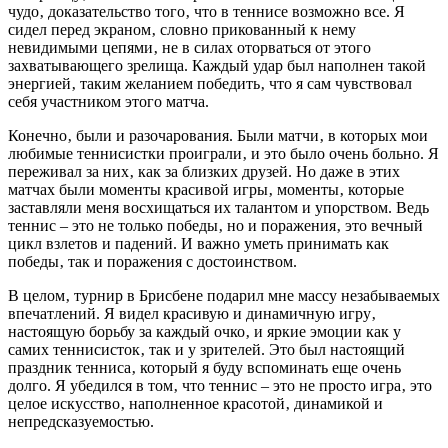
чудо‚ доказательство того‚ что в теннисе возможно все. Я
сидел перед экраном‚ словно прикованный к нему
невидимыми цепями‚ не в силах оторваться от этого
захватывающего зрелища. Каждый удар был наполнен такой
энергией‚ таким желанием победить‚ что я сам чувствовал
себя участником этого матча.
Конечно‚ были и разочарования. Были матчи‚ в которых мои
любимые теннисистки проиграли‚ и это было очень больно. Я
переживал за них‚ как за близких друзей. Но даже в этих
матчах были моменты красивой игры‚ моменты‚ которые
заставляли меня восхищаться их талантом и упорством. Ведь
теннис – это не только победы‚ но и поражения‚ это вечный
цикл взлетов и падений. И важно уметь принимать как
победы‚ так и поражения с достоинством.
В целом‚ турнир в Брисбене подарил мне массу незабываемых
впечатлений. Я видел красивую и динамичную игру‚
настоящую борьбу за каждый очко‚ и яркие эмоции как у
самих теннисисток‚ так и у зрителей. Это был настоящий
праздник тенниса‚ который я буду вспоминать еще очень
долго. Я убедился в том‚ что теннис – это не просто игра‚ это
целое искусство‚ наполненное красотой‚ динамикой и
непредсказуемостью.