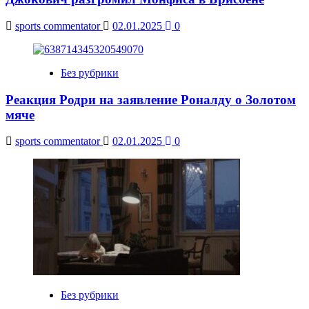
sports commentator
02.01.2025
0
Без рубрики
Реакция Родри на заявление Роналду о Золотом
мяче
sports commentator
02.01.2025
0
Без рубрики