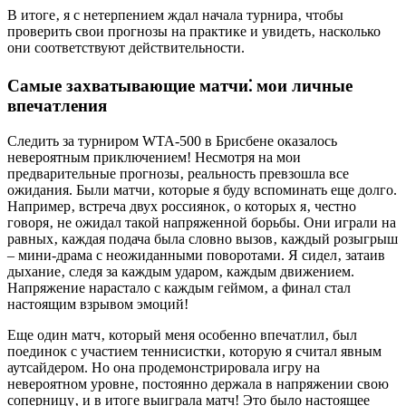
В итоге‚ я с нетерпением ждал начала турнира‚ чтобы
проверить свои прогнозы на практике и увидеть‚ насколько
они соответствуют действительности.
Самые захватывающие матчи⁚ мои личные
впечатления
Следить за турниром WTA-500 в Брисбене оказалось
невероятным приключением! Несмотря на мои
предварительные прогнозы‚ реальность превзошла все
ожидания. Были матчи‚ которые я буду вспоминать еще долго.
Например‚ встреча двух россиянок‚ о которых я‚ честно
говоря‚ не ожидал такой напряженной борьбы. Они играли на
равных‚ каждая подача была словно вызов‚ каждый розыгрыш
– мини-драма с неожиданными поворотами. Я сидел‚ затаив
дыхание‚ следя за каждым ударом‚ каждым движением.
Напряжение нарастало с каждым геймом‚ а финал стал
настоящим взрывом эмоций!
Еще один матч‚ который меня особенно впечатлил‚ был
поединок с участием теннисистки‚ которую я считал явным
аутсайдером. Но она продемонстрировала игру на
невероятном уровне‚ постоянно держала в напряжении свою
соперницу‚ и в итоге выиграла матч! Это было настоящее