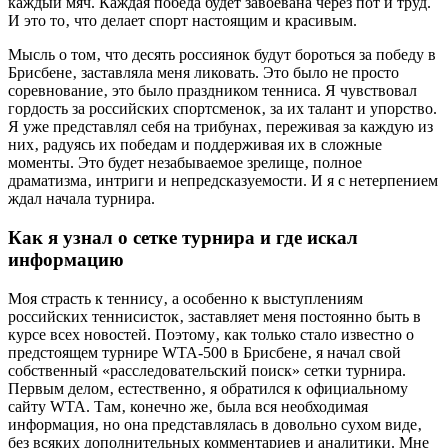
каждый мяч. Каждая победа будет завоёвана через пот и труд.
И это то‚ что делает спорт настоящим и красивым.
Мысль о том‚ что десять россиянок будут бороться за победу в
Брисбене‚ заставляла меня ликовать. Это было не просто
соревнование‚ это было праздником тенниса. Я чувствовал
гордость за российских спортсменок‚ за их талант и упорство.
Я уже представлял себя на трибунах‚ переживая за каждую из
них‚ радуясь их победам и поддерживая их в сложные
моменты. Это будет незабываемое зрелище‚ полное
драматизма‚ интриги и непредсказуемости. И я с нетерпением
ждал начала турнира.
Как я узнал о сетке турнира и где искал
информацию
Моя страсть к теннису‚ а особенно к выступлениям
российских теннисисток‚ заставляет меня постоянно быть в
курсе всех новостей. Поэтому‚ как только стало известно о
предстоящем турнире WTA-500 в Брисбене‚ я начал свой
собственный «расследовательский поиск» сетки турнира.
Первым делом‚ естественно‚ я обратился к официальному
сайту WTA. Там‚ конечно же‚ была вся необходимая
информация‚ но она представлялась в довольно сухом виде‚
без всяких дополнительных комментариев и аналитики. Мне