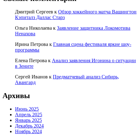
Дмитрий Сергеев
к
Обзор хоккейного матча Вашингтон
Кэпиталз Даллас Старз
Ольга Николаева
к
Заявление защитника Локомотива
Ненахова
Ирина Петрова
к
Главная сцена фестиваля яркие шоу-
программы
Елена Петрова
к
Анализ заявления Игонина о ситуации
в Зените
Сергей Иванов
к
Предматчевый анализ Сибирь,
Авангард
Архивы
Июнь 2025
Апрель 2025
Январь 2025
Декабрь 2024
Ноябрь 2024