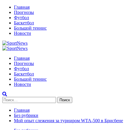
Перейти
Главная
к
Прогнозы
содержимому
Футбол
Баскетбол
Большой теннис
Новости
Primary
Menu
Главная
Прогнозы
Футбол
Баскетбол
Большой теннис
Новости
Найти:
Главная
Без рубрики
Мой опыт слежения за турниром WTA-500 в Брисбене