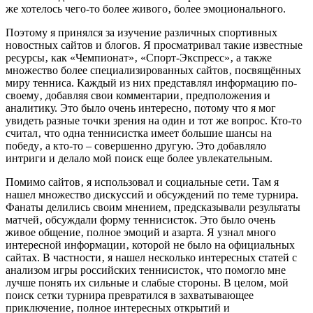
же хотелось чего-то более живого‚ более эмоционального.
Поэтому я принялся за изучение различных спортивных
новостных сайтов и блогов. Я просматривал такие известные
ресурсы‚ как «Чемпионат»‚ «Спорт-Экспресс»‚ а также
множество более специализированных сайтов‚ посвящённых
миру тенниса. Каждый из них представлял информацию по-
своему‚ добавляя свои комментарии‚ предположения и
аналитику. Это было очень интересно‚ потому что я мог
увидеть разные точки зрения на один и тот же вопрос. Кто-то
считал‚ что одна теннисистка имеет большие шансы на
победу‚ а кто-то – совершенно другую. Это добавляло
интриги и делало мой поиск еще более увлекательным.
Помимо сайтов‚ я использовал и социальные сети. Там я
нашел множество дискуссий и обсуждений по теме турнира.
Фанаты делились своим мнением‚ предсказывали результаты
матчей‚ обсуждали форму теннисисток. Это было очень
живое общение‚ полное эмоций и азарта. Я узнал много
интересной информации‚ которой не было на официальных
сайтах. В частности‚ я нашел несколько интересных статей с
анализом игры российских теннисисток‚ что помогло мне
лучше понять их сильные и слабые стороны. В целом‚ мой
поиск сетки турнира превратился в захватывающее
приключение‚ полное интересных открытий и