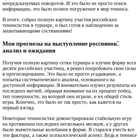
непредсказуемых поворотов. И это было не просто поиск
информации‚ это было полное погружение в мир тенниса.
В итоге‚ собрал полную картину участия российских
теннисисток в турнире‚ и был готов к наблюдению за
захватывающими состязаниями!
Мои прогнозы на выступление россиянок⁚
анализ и ожидания
Получив полную картину сетки турнира и изучив форму всех
десяти российских участниц‚ я решил попробовать свои силы
в прогнозировании. Это было не просто угадывание‚ а
попытка систематического анализа‚ основанного на
доступной информации. Я внимательно изучил результаты их
последних матчей‚ обращая внимание на их процент побед‚
тип поверхности‚ на которой они играли‚ и их общий стиль
игры. Конечно‚ это было не так просто‚ как кажется на
первый взгляд.
Некоторые теннисистки демонстрировали стабильную игру
на протяжении последних нескольких месяцев‚ а у других
были значительные колебания в форме. Я старался учесть все
эти факторы‚ а также психологический аспект. Ведь в теннисе