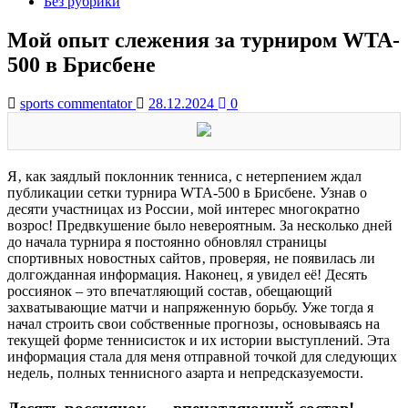
Без рубрики
Мой опыт слежения за турниром WTA-
500 в Брисбене
sports commentator
28.12.2024
0
Я‚ как заядлый поклонник тенниса‚ с нетерпением ждал
публикации сетки турнира WTA-500 в Брисбене. Узнав о
десяти участницах из России‚ мой интерес многократно
возрос! Предвкушение было невероятным. За несколько дней
до начала турнира я постоянно обновлял страницы
спортивных новостных сайтов‚ проверяя‚ не появилась ли
долгожданная информация. Наконец‚ я увидел её! Десять
россиянок – это впечатляющий состав‚ обещающий
захватывающие матчи и напряженную борьбу. Уже тогда я
начал строить свои собственные прогнозы‚ основываясь на
текущей форме теннисисток и их истории выступлений. Эта
информация стала для меня отправной точкой для следующих
недель‚ полных теннисного азарта и непредсказуемости.