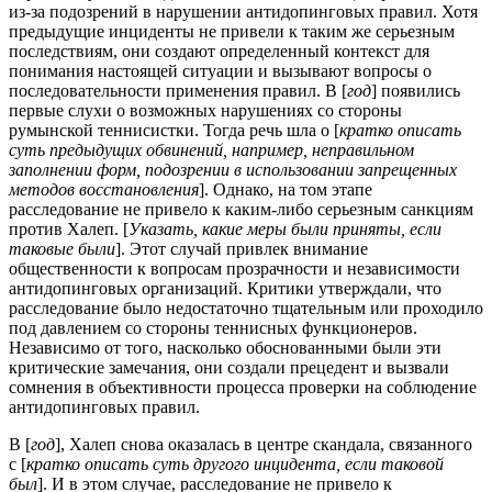
из-за подозрений в нарушении антидопинговых правил. Хотя
предыдущие инциденты не привели к таким же серьезным
последствиям, они создают определенный контекст для
понимания настоящей ситуации и вызывают вопросы о
последовательности применения правил. В [
год
] появились
первые слухи о возможных нарушениях со стороны
румынской теннисистки. Тогда речь шла о [
кратко описать
суть предыдущих обвинений, например, неправильном
заполнении форм, подозрении в использовании запрещенных
методов восстановления
]. Однако, на том этапе
расследование не привело к каким-либо серьезным санкциям
против Халеп. [
Указать, какие меры были приняты, если
таковые были
]. Этот случай привлек внимание
общественности к вопросам прозрачности и независимости
антидопинговых организаций. Критики утверждали, что
расследование было недостаточно тщательным или проходило
под давлением со стороны теннисных функционеров.
Независимо от того, насколько обоснованными были эти
критические замечания, они создали прецедент и вызвали
сомнения в объективности процесса проверки на соблюдение
антидопинговых правил.
В [
год
], Халеп снова оказалась в центре скандала, связанного
с [
кратко описать суть другого инцидента, если таковой
был
]. И в этом случае, расследование не привело к