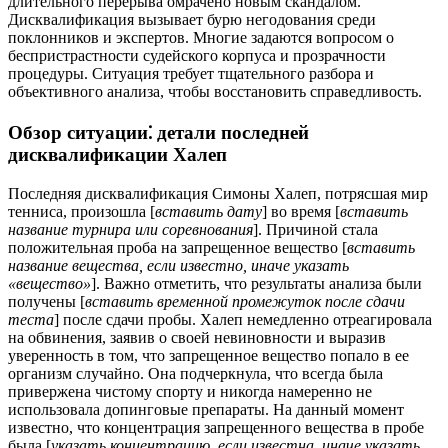
длительного перерыва омрачено новым скандалом.
Дисквалификация вызывает бурю негодования среди
поклонников и экспертов. Многие задаются вопросом о
беспристрастности судейского корпуса и прозрачности
процедуры. Ситуация требует тщательного разбора и
объективного анализа, чтобы восстановить справедливость.
Обзор ситуации⁚ детали последней
дисквалификации Халеп
Последняя дисквалификация Симоны Халеп, потрясшая мир
тенниса, произошла [
вставить дату
] во время [
вставить
название турнира или соревнования
]. Причиной стала
положительная проба на запрещенное вещество [
вставить
название вещества, если известно, иначе указать
«вещество»
]. Важно отметить, что результаты анализа были
получены [
вставить временной промежуток после сдачи
теста
] после сдачи пробы. Халеп немедленно отреагировала
на обвинения, заявив о своей невиновности и выразив
уверенность в том, что запрещенное вещество попало в ее
организм случайно. Она подчеркнула, что всегда была
привержена чистому спорту и никогда намеренно не
использовала допинговые препараты. На данный момент
известно, что концентрация запрещенного вещества в пробе
была [
указать концентрацию, если известна, иначе указать