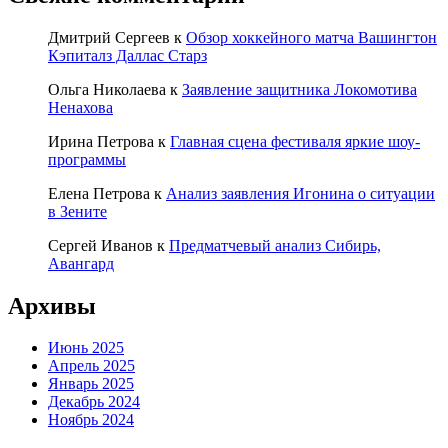
Дмитрий Сергеев
к
Обзор хоккейного матча Вашингтон
Кэпиталз Даллас Старз
Ольга Николаева
к
Заявление защитника Локомотива
Ненахова
Ирина Петрова
к
Главная сцена фестиваля яркие шоу-
программы
Елена Петрова
к
Анализ заявления Игонина о ситуации
в Зените
Сергей Иванов
к
Предматчевый анализ Сибирь,
Авангард
Архивы
Июнь 2025
Апрель 2025
Январь 2025
Декабрь 2024
Ноябрь 2024