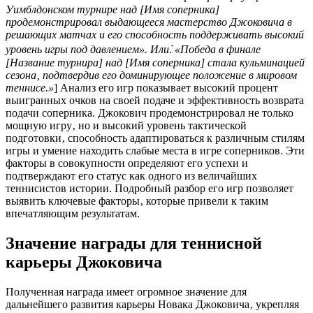
Уимблдонском турнире над [Имя соперника]
продемонстрировал выдающееся мастерство Джоковича в
решающих матчах и его способность поддерживать высокий
уровень игры под давлением». Или⁚ «Победа в финале
[Название турнира] над [Имя соперника] стала кульминацией
сезона‚ подтвердив его доминирующее положение в мировом
теннисе.»
] Анализ его игр показывает высокий процент
выигранных очков на своей подаче и эффективность возврата
подачи соперника. Джокович продемонстрировал не только
мощную игру‚ но и высокий уровень тактической
подготовки‚ способность адаптироваться к различным стилям
игры и умение находить слабые места в игре соперников. Эти
факторы в совокупности определяют его успехи и
подтверждают его статус как одного из величайших
теннисистов истории. Подробный разбор его игр позволяет
выявить ключевые факторы‚ которые привели к таким
впечатляющим результатам.
Значение награды для теннисной
карьеры Джоковича
Полученная награда имеет огромное значение для
дальнейшего развития карьеры Новака Джоковича‚ укрепляя