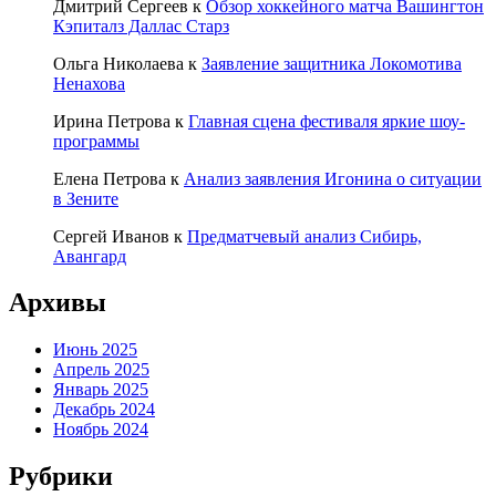
Дмитрий Сергеев
к
Обзор хоккейного матча Вашингтон
Кэпиталз Даллас Старз
Ольга Николаева
к
Заявление защитника Локомотива
Ненахова
Ирина Петрова
к
Главная сцена фестиваля яркие шоу-
программы
Елена Петрова
к
Анализ заявления Игонина о ситуации
в Зените
Сергей Иванов
к
Предматчевый анализ Сибирь,
Авангард
Архивы
Июнь 2025
Апрель 2025
Январь 2025
Декабрь 2024
Ноябрь 2024
Рубрики