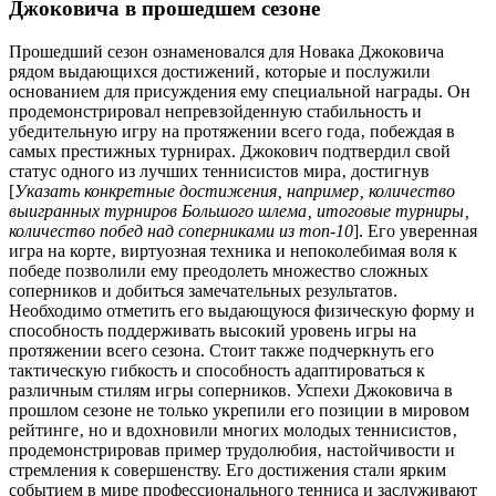
Джоковича в прошедшем сезоне
Прошедший сезон ознаменовался для Новака Джоковича
рядом выдающихся достижений‚ которые и послужили
основанием для присуждения ему специальной награды. Он
продемонстрировал непревзойденную стабильность и
убедительную игру на протяжении всего года‚ побеждая в
самых престижных турнирах. Джокович подтвердил свой
статус одного из лучших теннисистов мира‚ достигнув
[
Указать конкретные достижения‚ например‚ количество
выигранных турниров Большого шлема‚ итоговые турниры‚
количество побед над соперниками из топ-10
]. Его уверенная
игра на корте‚ виртуозная техника и непоколебимая воля к
победе позволили ему преодолеть множество сложных
соперников и добиться замечательных результатов.
Необходимо отметить его выдающуюся физическую форму и
способность поддерживать высокий уровень игры на
протяжении всего сезона. Стоит также подчеркнуть его
тактическую гибкость и способность адаптироваться к
различным стилям игры соперников. Успехи Джоковича в
прошлом сезоне не только укрепили его позиции в мировом
рейтинге‚ но и вдохновили многих молодых теннисистов‚
продемонстрировав пример трудолюбия‚ настойчивости и
стремления к совершенству. Его достижения стали ярким
событием в мире профессионального тенниса и заслуживают