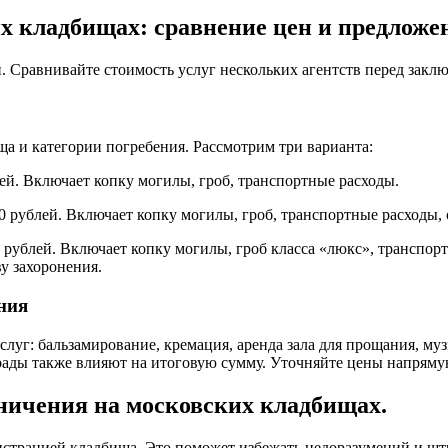
х кладбищах: сравнение цен и предложе
. Сравнивайте стоимость услуг нескольких агентств перед закл
ща и категории погребения. Рассмотрим три варианта:
ей. Включает копку могилы, гроб, транспортные расходы.
0 рублей. Включает копку могилы, гроб, транспортные расходы,
 рублей. Включает копку могилы, гроб класса «люкс», транспорт
у захоронения.
ния
луг: бальзамирование, кремация, аренда зала для прощания, му
рады также влияют на итоговую сумму. Уточняйте цены напряму
аничения на московских кладбищах.
нистрацией кладбища. Это поможет избежать недоразумений и шт