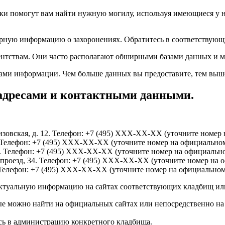
и помогут вам найти нужную могилу, используя имеющиеся у ни
ную информацию о захоронениях. Обратитесь в соответствующий
нтствам. Они часто располагают обширными базами данных и мо
вами информации. Чем больше данных вы предоставите, тем выш
адресами и контактными данными.
изовская, д. 12. Телефон: +7 (495) XXX-XX-XX (уточните номер 
 Телефон: +7 (495) XXX-XX-XX (уточните номер на официальном
 1. Телефон: +7 (495) XXX-XX-XX (уточните номер на официально
 проезд, 34. Телефон: +7 (495) XXX-XX-XX (уточните номер на 
 Телефон: +7 (495) XXX-XX-XX (уточните номер на официальном 
актуальную информацию на сайтах соответствующих кладбищ ил
е можно найти на официальных сайтах или непосредственно на
сь в администрацию конкретного кладбища.