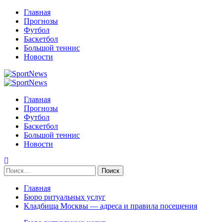
Перейти
Главная
к
Прогнозы
содержимому
Футбол
Баскетбол
Большой теннис
Новости
Primary
Menu
Главная
Прогнозы
Футбол
Баскетбол
Большой теннис
Новости
Найти:
Главная
Бюро ритуальных услуг
Кладбища Москвы — адреса и правила посещения