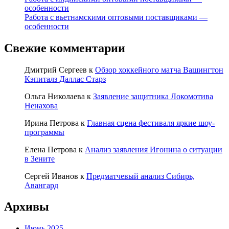
особенности
Работа с вьетнамскими оптовыми поставщиками —
особенности
Свежие комментарии
Дмитрий Сергеев
к
Обзор хоккейного матча Вашингтон
Кэпиталз Даллас Старз
Ольга Николаева
к
Заявление защитника Локомотива
Ненахова
Ирина Петрова
к
Главная сцена фестиваля яркие шоу-
программы
Елена Петрова
к
Анализ заявления Игонина о ситуации
в Зените
Сергей Иванов
к
Предматчевый анализ Сибирь,
Авангард
Архивы
Июнь 2025