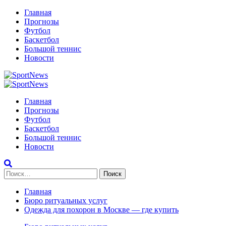
Перейти
Главная
к
Прогнозы
содержимому
Футбол
Баскетбол
Большой теннис
Новости
Primary
Menu
Главная
Прогнозы
Футбол
Баскетбол
Большой теннис
Новости
Найти:
Главная
Бюро ритуальных услуг
Одежда для похорон в Москве — где купить