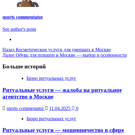
sports commentator
See author's posts
Post
Назад
Косметические услуги для умерших в Москве
Далее
Обувь для похорон в Москве — выбор и особенности
Navigation
Больше историй
Бюро ритуальных услуг
Ритуальные услуги — жалоба на ритуальное
агентство в Москве
sports commentator
11.04.2025
0
Бюро ритуальных услуг
Ритуальные услуги — мошенничество в сфере