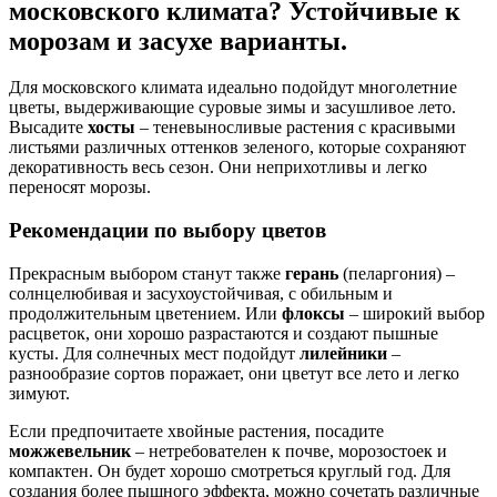
московского климата? Устойчивые к
морозам и засухе варианты.
Для московского климата идеально подойдут многолетние
цветы, выдерживающие суровые зимы и засушливое лето.
Высадите
хосты
– теневыносливые растения с красивыми
листьями различных оттенков зеленого, которые сохраняют
декоративность весь сезон. Они неприхотливы и легко
переносят морозы.
Рекомендации по выбору цветов
Прекрасным выбором станут также
герань
(пеларгония) –
солнцелюбивая и засухоустойчивая, с обильным и
продолжительным цветением. Или
флоксы
– широкий выбор
расцветок, они хорошо разрастаются и создают пышные
кусты. Для солнечных мест подойдут
лилейники
–
разнообразие сортов поражает, они цветут все лето и легко
зимуют.
Если предпочитаете хвойные растения, посадите
можжевельник
– нетребователен к почве, морозостоек и
компактен. Он будет хорошо смотреться круглый год. Для
создания более пышного эффекта, можно сочетать различные