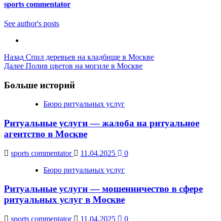
sports commentator
See author's posts
Post
Назад
Спил деревьев на кладбище в Москве
Далее
Полив цветов на могиле в Москве
Navigation
Больше историй
Бюро ритуальных услуг
Ритуальные услуги — жалоба на ритуальное
агентство в Москве
sports commentator
11.04.2025
0
Бюро ритуальных услуг
Ритуальные услуги — мошенничество в сфере
ритуальных услуг в Москве
sports commentator
11.04.2025
0