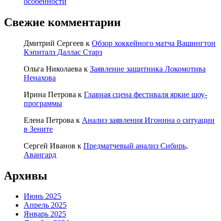
особенности
Свежие комментарии
Дмитрий Сергеев
к
Обзор хоккейного матча Вашингтон
Кэпиталз Даллас Старз
Ольга Николаева
к
Заявление защитника Локомотива
Ненахова
Ирина Петрова
к
Главная сцена фестиваля яркие шоу-
программы
Елена Петрова
к
Анализ заявления Игонина о ситуации
в Зените
Сергей Иванов
к
Предматчевый анализ Сибирь,
Авангард
Архивы
Июнь 2025
Апрель 2025
Январь 2025