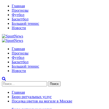
Перейти
Главная
к
Прогнозы
содержимому
Футбол
Баскетбол
Большой теннис
Новости
Primary
Menu
Главная
Прогнозы
Футбол
Баскетбол
Большой теннис
Новости
Найти:
Главная
Бюро ритуальных услуг
Посадка цветов на могиле в Москве