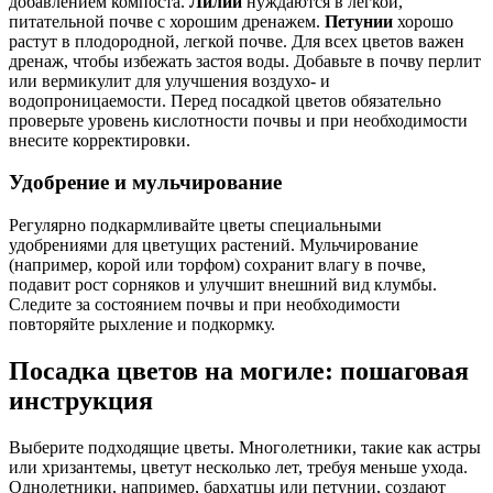
добавлением компоста.
Лилии
нуждаются в лёгкой,
питательной почве с хорошим дренажем.
Петунии
хорошо
растут в плодородной, легкой почве. Для всех цветов важен
дренаж, чтобы избежать застоя воды. Добавьте в почву перлит
или вермикулит для улучшения воздухо- и
водопроницаемости. Перед посадкой цветов обязательно
проверьте уровень кислотности почвы и при необходимости
внесите корректировки.
Удобрение и мульчирование
Регулярно подкармливайте цветы специальными
удобрениями для цветущих растений. Мульчирование
(например, корой или торфом) сохранит влагу в почве,
подавит рост сорняков и улучшит внешний вид клумбы.
Следите за состоянием почвы и при необходимости
повторяйте рыхление и подкормку.
Посадка цветов на могиле: пошаговая
инструкция
Выберите подходящие цветы. Многолетники, такие как астры
или хризантемы, цветут несколько лет, требуя меньше ухода.
Однолетники, например, бархатцы или петунии, создают