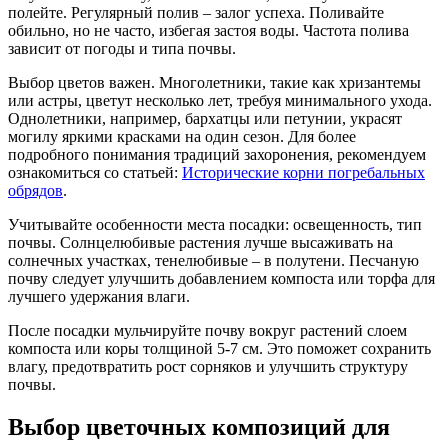
полейте. Регулярный полив – залог успеха. Поливайте
обильно, но не часто, избегая застоя воды. Частота полива
зависит от погоды и типа почвы.
Выбор цветов важен. Многолетники, такие как хризантемы
или астры, цветут несколько лет, требуя минимального ухода.
Однолетники, например, бархатцы или петунии, украсят
могилу яркими красками на один сезон. Для более
подробного понимания традиций захоронения, рекомендуем
ознакомиться со статьей:
Исторические корни погребальных
обрядов
.
Учитывайте особенности места посадки: освещенность, тип
почвы. Солнцелюбивые растения лучше высаживать на
солнечных участках, тенелюбивые – в полутени. Песчаную
почву следует улучшить добавлением компоста или торфа для
лучшего удержания влаги.
После посадки мульчируйте почву вокруг растений слоем
компоста или коры толщиной 5-7 см. Это поможет сохранить
влагу, предотвратить рост сорняков и улучшить структуру
почвы.
Выбор цветочных композиций для