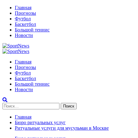
Перейти
Главная
к
Прогнозы
содержимому
Футбол
Баскетбол
Большой теннис
Новости
Primary
Menu
Главная
Прогнозы
Футбол
Баскетбол
Большой теннис
Новости
Найти:
Главная
Бюро ритуальных услуг
Ритуальные услуги для мусульман в Москве