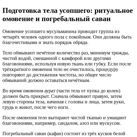
Подготовка тела усопшего: ритуальное
омовение и погребальный саван
Омовение усопшего мусульманина проводит группа из
четырёх человек одного пола с покойным. Они должны быть
благочестивыми и знать порядок обряда.
Тело обмывают нечётное количество раз, минимум трижды,
чистой водой, смешанной с камфорой или другими
благовониями, используя новую ткань или губку. Если после
трёхкратного омовения тело не очистилось, процедуру
повторяют до достижения чистоты, но общее число
обмываний должно оставаться нечётным.
Во время омовения аурат (части тела от пупка до колен)
должен быть прикрыт. Сначала обмывают правую, затем
левую стороны тела, начиная с головы и лица, затем руки,
грудь и живот, после чего ноги.
После омовения тело вытирают чистой тканью и умащают
благовониями, например, сандалом, алоэ или мускусом.
Погребальный саван (кафан) состоит из трёх кусков белой