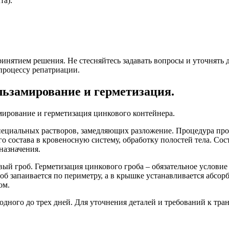
та).
нятием решения. Не стесняйтесь задавать вопросы и уточнять д
процессу репатриации.
льзамирование и герметизация.
мирование и герметизация цинкового контейнера.
специальных растворов, замедляющих разложение. Процедура п
 состава в кровеносную систему, обработку полостей тела. Сост
назначения.
ый гроб. Герметизация цинкового гроба – обязательное условие
роб запаивается по периметру, а в крышке устанавливается абсор
ом.
дного до трех дней. Для уточнения деталей и требований к тра