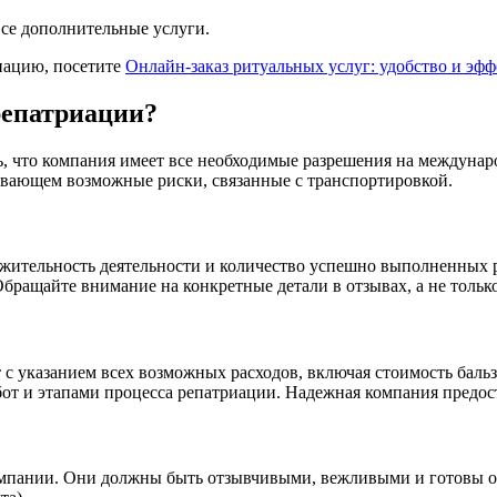
все дополнительные услуги.
риацию, посетите
Онлайн-заказ ритуальных услуг: удобство и эф
репатриации?
ь, что компания имеет все необходимые разрешения на междунар
ывающем возможные риски, связанные с транспортировкой.
жительность деятельности и количество успешно выполненных 
бращайте внимание на конкретные детали в отзывах, а не тольк
т с указанием всех возможных расходов, включая стоимость бал
от и этапами процесса репатриации. Надежная компания предо
мпании. Они должны быть отзывчивыми, вежливыми и готовы отве