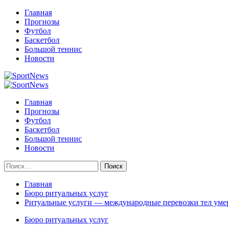
Перейти
Главная
к
Прогнозы
содержимому
Футбол
Баскетбол
Большой теннис
Новости
Primary
Menu
Главная
Прогнозы
Футбол
Баскетбол
Большой теннис
Новости
Найти:
Главная
Бюро ритуальных услуг
Ритуальные услуги — международные перевозки тел ум
Бюро ритуальных услуг