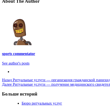
About The Author
sports commentator
See author's posts
Post
Назад
Ритуальные услуги — организация гражданской панихи
Далее
Ритуальные услуги — получение медицинского свидетель
Navigation
Больше историй
Бюро ритуальных услуг