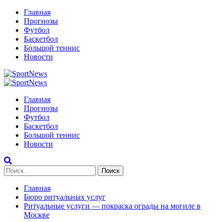
Перейти
Главная
к
Прогнозы
содержимому
Футбол
Баскетбол
Большой теннис
Новости
Primary
Menu
Главная
Прогнозы
Футбол
Баскетбол
Большой теннис
Новости
Найти:
Главная
Бюро ритуальных услуг
Ритуальные услуги — покраска ограды на могиле в
Москве