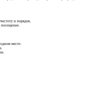
чистоту и порядок.
т посещение.
одном месте.
а.
ии.