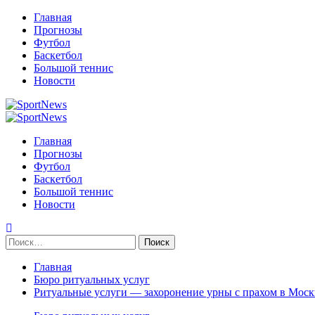
Перейти
Главная
к
Прогнозы
содержимому
Футбол
Баскетбол
Большой теннис
Новости
Primary
Menu
Главная
Прогнозы
Футбол
Баскетбол
Большой теннис
Новости
Найти:
Главная
Бюро ритуальных услуг
Ритуальные услуги — захоронение урны с прахом в Моск