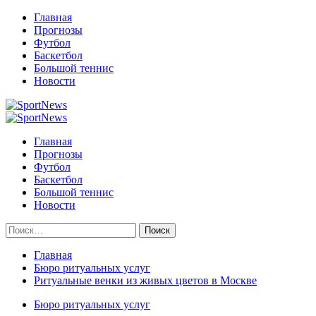
Перейти
Главная
к
Прогнозы
содержимому
Футбол
Баскетбол
Большой теннис
Новости
Primary
Menu
Главная
Прогнозы
Футбол
Баскетбол
Большой теннис
Новости
Найти:
Главная
Бюро ритуальных услуг
Ритуальные венки из живых цветов в Москве
Бюро ритуальных услуг