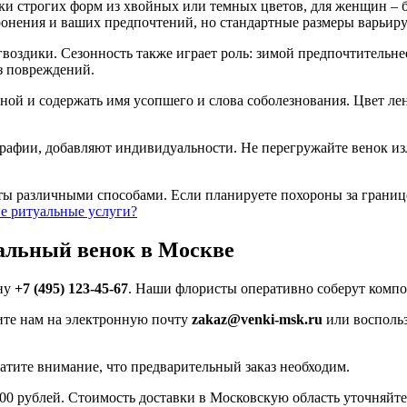
ки строгих форм из хвойных или темных цветов, для женщин – 
ронения и ваших предпочтений, но стандартные размеры варьирую
воздики. Сезонность также играет роль: зимой предпочтительне
з повреждений.
чной и содержать имя усопшего и слова соболезнования. Цвет ле
рафии, добавляют индивидуальности. Не перегружайте венок из
аты различными способами. Если планируете похороны за грани
е ритуальные услуги?
уальный венок в Москве
ону
+7 (495) 123-45-67
. Наши флористы оперативно соберут комп
шите нам на электронную почту
zakaz@venki-msk.ru
или воспольз
ратите внимание, что предварительный заказ необходим.
000 рублей. Стоимость доставки в Московскую область уточняйте