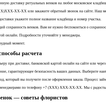
нную доставку ритуальных венков на любое московское кладбищ
XX)XXX-XX-XX или закажите обратный звонок на сайте. Наш мен
оставки укажите полное название кладбища и номер участка.
 сохранность венков. Вам не нужно беспокоиться о сохранност
ой онлайн. Подробности уточняйте у менеджера.
трудный момент.
способы расчета
еру при доставке, банковской картой онлайн на сайте или через
ние, гарантирующее безопасность ваших данных. Выберите наиб
д, который вы получите после оформления заказа. Процесс займ
ми менеджерами по телефону +7 (XXX) XXX-XX-XX. Мы с радост
енок — советы флористов