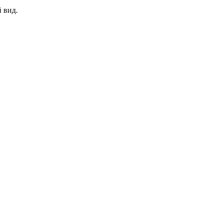
 вид.
.