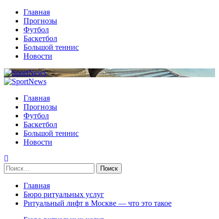
Перейти
Главная
к
Прогнозы
содержимому
Футбол
Баскетбол
Большой теннис
Новости
Primary
Menu
Главная
Прогнозы
Футбол
Баскетбол
Большой теннис
Новости
Найти:
Главная
Бюро ритуальных услуг
Ритуальный лифт в Москве — что это такое