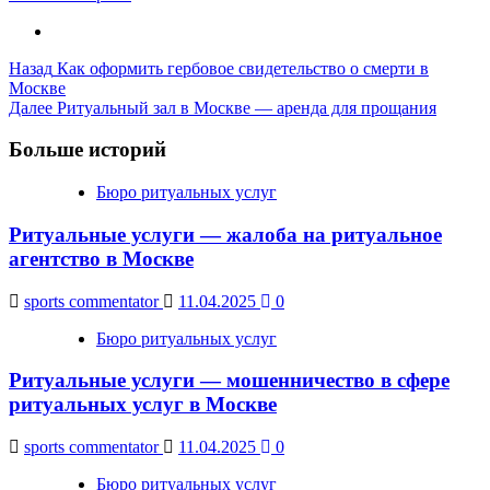
Post
Назад
Как оформить гербовое свидетельство о смерти в
Москве
Navigation
Далее
Ритуальный зал в Москве — аренда для прощания
Больше историй
Бюро ритуальных услуг
Ритуальные услуги — жалоба на ритуальное
агентство в Москве
sports commentator
11.04.2025
0
Бюро ритуальных услуг
Ритуальные услуги — мошенничество в сфере
ритуальных услуг в Москве
sports commentator
11.04.2025
0
Бюро ритуальных услуг