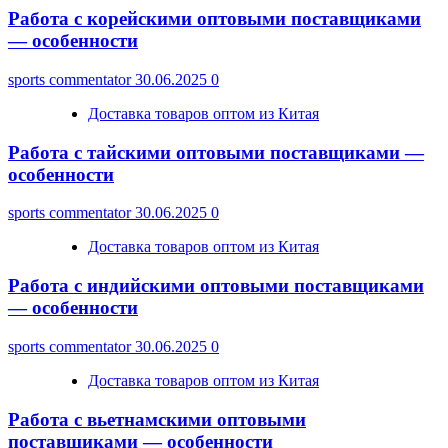
Работа с корейскими оптовыми поставщиками
— особенности
sports commentator
30.06.2025
0
Доставка товаров оптом из Китая
Работа с тайскими оптовыми поставщиками —
особенности
sports commentator
30.06.2025
0
Доставка товаров оптом из Китая
Работа с индийскими оптовыми поставщиками
— особенности
sports commentator
30.06.2025
0
Доставка товаров оптом из Китая
Работа с вьетнамскими оптовыми
поставщиками — особенности