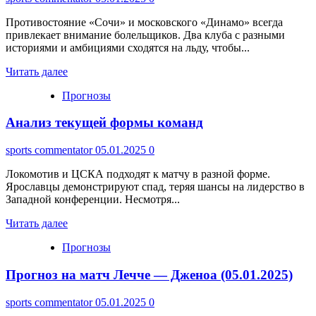
Противостояние «Сочи» и московского «Динамо» всегда
привлекает внимание болельщиков. Два клуба с разными
историями и амбициями сходятся на льду, чтобы...
Читать далее
Прогнозы
Анализ текущей формы команд
sports commentator
05.01.2025
0
Локомотив и ЦСКА подходят к матчу в разной форме.
Ярославцы демонстрируют спад, теряя шансы на лидерство в
Западной конференции. Несмотря...
Читать далее
Прогнозы
Прогноз на матч Лечче — Дженоа (05.01.2025)
sports commentator
05.01.2025
0