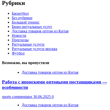
Рубрики
Баскетбол
Без рубрики
Большой теннис
Бюро ритуальных услуг
Доставка товаров оптом из Китая
Новости
Прогнозы
Ритуальные услуги
Ритуальные услуги москва
Футбол
Возможно, вы пропустили
Доставка товаров оптом из Китая
Работа с японскими оптовыми поставщиками —
особенности
sports commentator
30.06.2025
0
Доставка товаров оптом из Китая