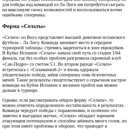
для победы над командой из Ла Лиги им потребуется сыграть
на максимуме своих возможностей и воспользоваться всеми
ошибками соперника.
Форма «Сельты»
«Сельта» из Виго представляет высший дивизион испанского
футбола – Ла Лигу. Команда занимает место в середине
турнирной таблицы, стремясь закрепиться в зоне еврокубков.
В Кубке Испании «Сельта» начала свой путь со стадии 1/64
финала, где без особых проблем разгромила скромный клуб
«Сан-Педро» со счетом 5⁚1. Во втором раунде «Сельта»
встретилась с «Саламанкой-2» и вновь одержала
убедительную победу, забив сопернику семь безответных
мячей. Такие результаты свидетельствуют о серьезном настрое
команды на Кубок Испании и желании пройти как можно
дальше в турнире.
Однако, если рассматривать общую форму «Сельты», то
можно отметить определенную нестабильность в результатах.
Команда чередует победы с поражениями, и особенно это
заметно в выездных матчах. «Сельта» обладает хорошим
атакующим потенциалом и способна забивать много голов, но
при этом имеет проблемы в обороне, что приводит к