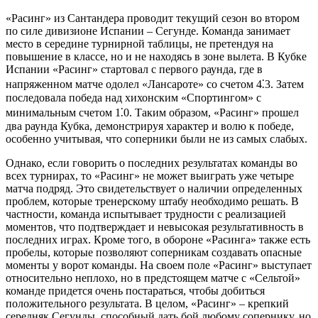
«Расинг» из Сантандера проводит текущий сезон во втором
по силе дивизионе Испании – Сегунде. Команда занимает
место в середине турнирной таблицы, не претендуя на
повышение в классе, но и не находясь в зоне вылета. В Кубке
Испании «Расинг» стартовал с первого раунда, где в
напряженном матче одолел «Лансароте» со счетом 4⁚3. Затем
последовала победа над хихонским «Спортингом» с
минимальным счетом 1⁚0. Таким образом, «Расинг» прошел
два раунда Кубка, демонстрируя характер и волю к победе,
особенно учитывая, что соперники были не из самых слабых.
Однако, если говорить о последних результатах команды во
всех турнирах, то «Расинг» не может выиграть уже четыре
матча подряд. Это свидетельствует о наличии определенных
проблем, которые тренерскому штабу необходимо решать. В
частности, команда испытывает трудности с реализацией
моментов, что подтверждает и невысокая результативность в
последних играх. Кроме того, в обороне «Расинга» также есть
пробелы, которые позволяют соперникам создавать опасные
моменты у ворот команды. На своем поле «Расинг» выступает
относительно неплохо, но в предстоящем матче с «Сельтой»
команде придется очень постараться, чтобы добиться
положительного результата. В целом, «Расинг» – крепкий
середняк Сегунды, способный дать бой любому сопернику, но