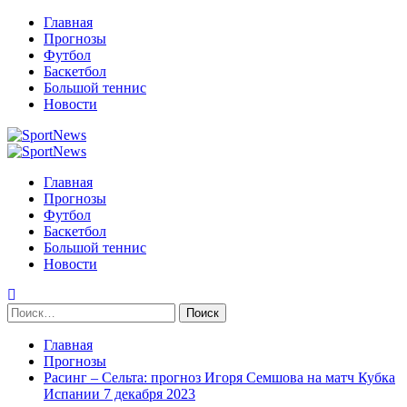
Перейти
Главная
к
Прогнозы
содержимому
Футбол
Баскетбол
Большой теннис
Новости
Primary
Menu
Главная
Прогнозы
Футбол
Баскетбол
Большой теннис
Новости
Найти:
Главная
Прогнозы
Расинг – Сельта: прогноз Игоря Семшова на матч Кубка
Испании 7 декабря 2023