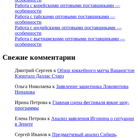
Работа с корейскими оптовыми поставщиками —
особенности
Работа с тайскими оптовыми поставщиками —
особенности
Работа с индийскими оптовыми поставщиками —
особенности
Работа с вьетнамскими оптовыми поставщиками —
особенности
Свежие комментарии
Дмитрий Сергеев
к
Обзор хоккейного матча Вашингтон
Кэпиталз Даллас Старз
Ольга Николаева
к
Заявление защитника Локомотива
Ненахова
Ирина Петрова
к
Главная сцена фестиваля яркие шоу-
программы
Елена Петрова
к
Анализ заявления Игонина о ситуации
в Зените
Сергей Иванов
к
Предматчевый анализ Сибирь,