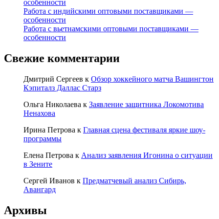
особенности
Работа с индийскими оптовыми поставщиками —
особенности
Работа с вьетнамскими оптовыми поставщиками —
особенности
Свежие комментарии
Дмитрий Сергеев
к
Обзор хоккейного матча Вашингтон
Кэпиталз Даллас Старз
Ольга Николаева
к
Заявление защитника Локомотива
Ненахова
Ирина Петрова
к
Главная сцена фестиваля яркие шоу-
программы
Елена Петрова
к
Анализ заявления Игонина о ситуации
в Зените
Сергей Иванов
к
Предматчевый анализ Сибирь,
Авангард
Архивы