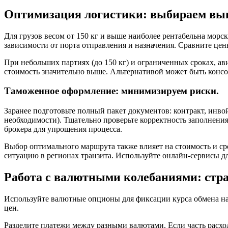
Оптимизация логистики: выбираем выг
Для грузов весом от 150 кг и выше наиболее рентабельна морск
зависимости от порта отправления и назначения. Сравните це
При небольших партиях (до 150 кг) и ограниченных сроках, ав
стоимость значительно выше. Альтернативой может быть консол
Таможенное оформление: минимизируем риски.
Заранее подготовьте полный пакет документов: контракт, инво
необходимости). Тщательно проверьте корректность заполнени
брокера для упрощения процесса.
Выбор оптимального маршрута также влияет на стоимость и ср
ситуацию в регионах транзита. Используйте онлайн-сервисы д
Работа с валютными колебаниями: стра
Используйте валютные опционы для фиксации курса обмена на 
цен.
Разделите платежи между разными валютами. Если часть расхо