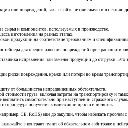
укции или повреждений, заказывайте независимую инспекцию
д
а сырья и компонентов, используемых в производстве.
есса изготовления на разных этапах.
овой продукции на соответствие требованиям и спецификациям п
контейнера для предотвращения повреждений при транспортиров
ставщика исправления или замены продукции до отгрузки. Это 
ющий риски повреждения, кражи или потери во время транспорт
щиту от большинства непредвиденных обстоятельств.
ой стоимости груза, включая затраты на транспортировку и та
 выплатить самостоятельно при наступлении страхового случая
что процедура получения компенсации проста и понятна.
например, CE, RoHS) еще до закупки, чтобы избежать проблем 
 включайте в контракт пункт об обязательном арбитраже в нейт