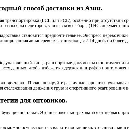
одный способ доставки из Азии.
ая транспортировка (LCL или FCL), особенно при отсутствии сро
ны разных экспедиторов, учитывая все сборы (THC, документаци
иадоставка становится предпочтительнее. Экспресс-перевозчики 
идированная авиаперевозка, занимающая 7-14 дней, но более до
йс, упаковочный лист, транспортные документы (коносамент или
я всех данных, чтобы избежать задержек и штрафов при таможе
оки доставки. Проанализируйте различные варианты, учитывая п
ля отслеживания движения груза и оперативного реагирования 
тегии для оптовиков.
будущие поставки. Это позволяет застраховаться от неблагопр
дов можно осуществлять в валюте поставщика, это снизит завис