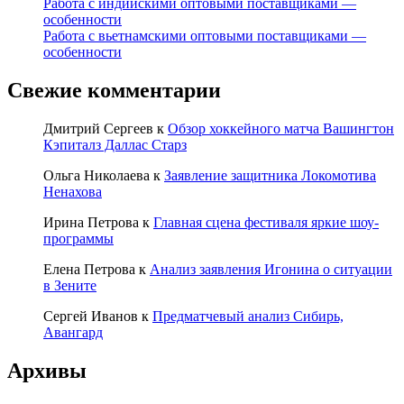
Работа с индийскими оптовыми поставщиками —
особенности
Работа с вьетнамскими оптовыми поставщиками —
особенности
Свежие комментарии
Дмитрий Сергеев
к
Обзор хоккейного матча Вашингтон
Кэпиталз Даллас Старз
Ольга Николаева
к
Заявление защитника Локомотива
Ненахова
Ирина Петрова
к
Главная сцена фестиваля яркие шоу-
программы
Елена Петрова
к
Анализ заявления Игонина о ситуации
в Зените
Сергей Иванов
к
Предматчевый анализ Сибирь,
Авангард
Архивы