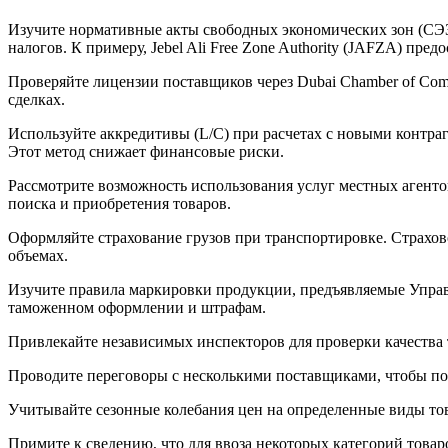
Изучите нормативные акты свободных экономических зон (СЭЗ
налогов. К примеру, Jebel Ali Free Zone Authority (JAFZA) пр
Проверяйте лицензии поставщиков через Dubai Chamber of Com
сделках.
Используйте аккредитивы (L/C) при расчетах с новыми контра
Этот метод снижает финансовые риски.
Рассмотрите возможность использования услуг местных агенто
поиска и приобретения товаров.
Оформляйте страхование грузов при транспортировке. Страхово
объемах.
Изучите правила маркировки продукции, предъявляемые Управ
таможенном оформлении и штрафам.
Привлекайте независимых инспекторов для проверки качества 
Проводите переговоры с несколькими поставщиками, чтобы пол
Учитывайте сезонные колебания цен на определенные виды тов
Примите к сведению, что для ввоза некоторых категорий това