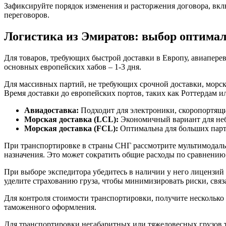
Зафиксируйте порядок изменения и расторжения договора, вкл
переговоров.
Логистика из Эмиратов: выбор оптима
Для товаров, требующих быстрой доставки в Европу, авиапере
основных европейских хабов – 1-3 дня.
Для массивных партий, не требующих срочной доставки, морска
Время доставки до европейских портов, таких как Роттердам ил
Авиадоставка:
Подходит для электроники, скоропортящи
Морская доставка (LCL):
Экономичный вариант для неб
Морская доставка (FCL):
Оптимальна для больших парти
При транспортировке в страны СНГ рассмотрите мультимодальн
назначения. Это может сократить общие расходы по сравнению
При выборе экспедитора убедитесь в наличии у него лицензий
уделите страхованию груза, чтобы минимизировать риски, свя
Для контроля стоимости транспортировки, получите несколько 
таможенного оформления.
Для транспортировки негабаритных или тяжеловесных грузов т