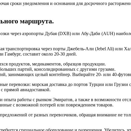
ючая сроки уведомления и основания для досрочного расторжен
льного маршрута.
возки через аэропорты Дубая (DXB) или Абу-Даби (AUH) наибол
я транспортировка через порты Джебель-Али (Jebel Ali) или Хал
и Гамбург, составит около 20-30 дней.
хся продуктов, медикаментов, образцов продукции.
ольших партий, консолидированных с другими грузами.
й, занимающих целый контейнер. Выбирайте 20- или 40-футовые
ые перевозки: морская доставка до портов Турции или Грузии 
 с прямой авиадоставкой.
 и опыта работы с рынком Эмиратов, а также в возможности отс
занные с возможной потерей или повреждением товаров.
предложений от разных перевозчиков, обращая внимание не тольк
ребуется специальное оборудование и разрешения. Убедитесь, ч