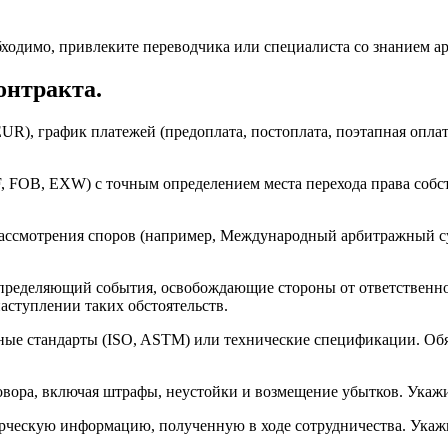
обходимо, привлеките переводчика или специалиста со знанием а
онтракта.
R), график платежей (предоплата, постоплата, поэтапная оплат
IF, FOB, EXW) с точным определением места перехода права собс
ассмотрения споров (например, Международный арбитражный су
определяющий события, освобождающие стороны от ответственно
наступлении таких обстоятельств.
дные стандарты (ISO, ASTM) или технические спецификации. Об
овора, включая штрафы, неустойки и возмещение убытков. Укаж
ескую информацию, полученную в ходе сотрудничества. Укажит