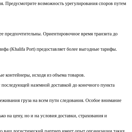
ия. Предусмотрите возможность урегулирования споров путем
ее предпочтительны. Ориентировочное время транзита до
ифа (Khalifa Port) предоставляет более выгодные тарифы.
 контейнеры, исходя из объема товаров.
с последующей наземной доставкой до конечного пункта
леживания груза на всем пути следования. Особое внимание
о на цену, но и на условия доставки, страхования и
то ваш логистический партнер имеет опыт организации таких