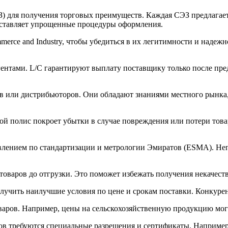
) для получения торговых преимуществ. Каждая СЭЗ предлагает
едоставляет упрощенные процедуры оформления.
merce and Industry, чтобы убедиться в их легитимности и наде
гентами. L/C гарантируют выплату поставщику только после пр
в или дистрибьюторов. Они обладают знаниями местного рынка,
й полис покроет убытки в случае повреждения или потери товар
лением по стандартизации и метрологии Эмиратов (ESMA). Неп
товаров до отгрузки. Это поможет избежать получения некачест
учить наилучшие условия по цене и срокам поставки. Конкурен
аров. Например, цены на сельскохозяйственную продукцию могу
ров требуются специальные разрешения и сертификаты. Например