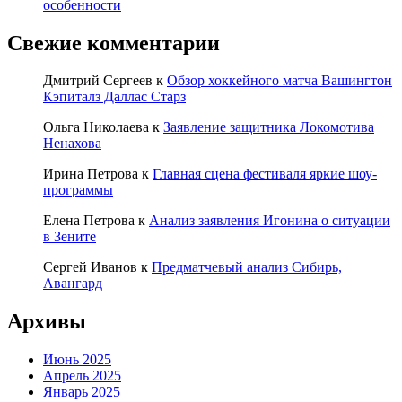
особенности
Свежие комментарии
Дмитрий Сергеев
к
Обзор хоккейного матча Вашингтон
Кэпиталз Даллас Старз
Ольга Николаева
к
Заявление защитника Локомотива
Ненахова
Ирина Петрова
к
Главная сцена фестиваля яркие шоу-
программы
Елена Петрова
к
Анализ заявления Игонина о ситуации
в Зените
Сергей Иванов
к
Предматчевый анализ Сибирь,
Авангард
Архивы
Июнь 2025
Апрель 2025
Январь 2025