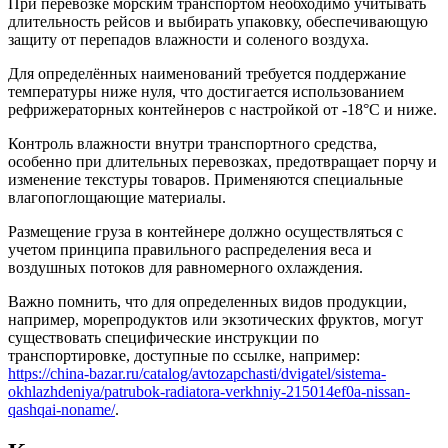
При перевозке морским транспортом необходимо учитывать
длительность рейсов и выбирать упаковку, обеспечивающую
защиту от перепадов влажности и соленого воздуха.
Для определённых наименований требуется поддержание
температуры ниже нуля, что достигается использованием
рефрижераторных контейнеров с настройкой от -18°C и ниже.
Контроль влажности внутри транспортного средства,
особенно при длительных перевозках, предотвращает порчу и
изменение текстуры товаров. Применяются специальные
влагопоглощающие материалы.
Размещение груза в контейнере должно осуществляться с
учетом принципа правильного распределения веса и
воздушных потоков для равномерного охлаждения.
Важно помнить, что для определенных видов продукции,
например, морепродуктов или экзотических фруктов, могут
существовать специфические инструкции по
транспортировке, доступные по ссылке, например:
https://china-bazar.ru/catalog/avtozapchasti/dvigatel/sistema-
okhlazhdeniya/patrubok-radiatora-verkhniy-215014ef0a-nissan-
qashqai-noname/
.