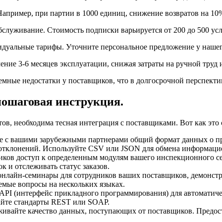
 Например, при партии в 1000 единиц, снижение возвратов на 1
служивание. Стоимость подписки варьируется от 200 до 500 усл
дуальные тарифы. Уточните персональное предложение у нашег
ение 3-6 месяцев эксплуатации, снижая затраты на ручной труд
ные недостатки у поставщиков, что в долгосрочной перспективе
ошаговая инструкция.
в, необходима тесная интеграция с поставщиками. Вот как это 
е с вашими зарубежными партнерами общий формат данных о пр
 отклонений. Используйте CSV или JSON для обмена информаци
ков доступ к определенным модулям вашего инспекционного се
 и отслеживать статус заказов.
онлайн-семинары для сотрудников ваших поставщиков, демонс
аемые вопросы на нескольких языках.
API (интерфейс прикладного программирования) для автоматич
айте стандарты REST или SOAP.
живайте качество данных, поступающих от поставщиков. Предос