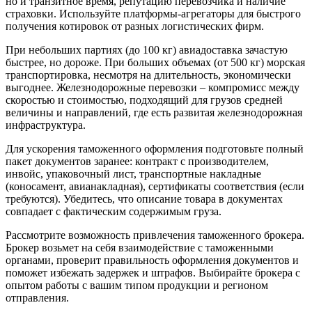
но и транзитное время, репутацию перевозчика и наличие
страховки. Используйте платформы-агрегаторы для быстрого
получения котировок от разных логистических фирм.
При небольших партиях (до 100 кг) авиадоставка зачастую
быстрее, но дороже. При больших объемах (от 500 кг) морская
транспортировка, несмотря на длительность, экономически
выгоднее. Железнодорожные перевозки – компромисс между
скоростью и стоимостью, подходящий для грузов средней
величины и направлений, где есть развитая железнодорожная
инфраструктура.
Для ускорения таможенного оформления подготовьте полный
пакет документов заранее: контракт с производителем,
инвойс, упаковочный лист, транспортные накладные
(коносамент, авианакладная), сертификаты соответствия (если
требуются). Убедитесь, что описание товара в документах
совпадает с фактическим содержимым груза.
Рассмотрите возможность привлечения таможенного брокера.
Брокер возьмет на себя взаимодействие с таможенными
органами, проверит правильность оформления документов и
поможет избежать задержек и штрафов. Выбирайте брокера с
опытом работы с вашим типом продукции и регионом
отправления.