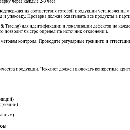
ерку через каждые 2-3 часа.
 подтверждения соответствия готовой продукции установленным
д и упаковку. Проверка должна охватывать все продукты в парт
 & Tracing) для идентификации и локализации дефектов на каж
то позволит быстро определить источник отклонений.
и методам контроля. Проводите регулярные тренинги и аттестац
качества продукции. Чек-лист должен включать конкретные кри
ункций)
формаций)
ваниям)
сов