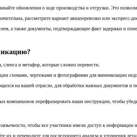
айте обновления о ходе производства и отгрузки. Это позволи
ачительна, рассмотрите вариант авиаперевозки или экспресс-до
елем, а также документы, подтверждающие факт задержки и пон
никацию?
 сленга и метафор, которые сложно перевести.
ции схемами, чертежами и фотографиями для минимизации нед
ихся на вашей отрасли, для обработки важных документов и пе
ых компаньонов перефразировать ваши инструкции, чтобы убед
оязычности, чтобы все участники имели доступ к информации н
те их и переводите для последующего анализа и уточнения дета