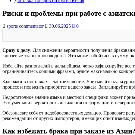
Доставка товаров оптом из Китая
Риски и проблемы при работе с азиат
sports commentator
30.06.2025
0
Сразу к делу:
Для снижения вероятности получения бракованно
ключевые этапы производства. Это может обойтись в сумму, эк
Избегайте разногласий в дальнейшем, четко зафиксируйте все 
ограничивайтесь общими фразами, будьте максимально конкрет
Задержки в поставках – частое явление. Учитывайте культурн
процесс и повысить приоритет вашего заказа. Запланируйте вре
Недостаточное знание языка и местной специфики может прив
Это уменьшит вероятность искажения информации и неверного
Обезопасьте себя от недобросовестных дельцов. Проверьте реп
рекомендации от других импортеров, имеющих опыт взаимодей
Как избежать брака при заказе из Азии