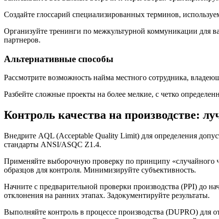
Создайте глоссарий специализированных терминов, используем
Организуйте тренинги по межкультурной коммуникации для ва
партнеров.
Альтернативные способы
Рассмотрите возможность найма местного сотрудника, владеющ
Разбейте сложные проекты на более мелкие, с четко определе
Контроль качества на производстве: л
Внедрите AQL (Acceptable Quality Limit) для определения доп
стандарты ANSI/ASQC Z1.4.
Применяйте выборочную проверку по принципу «случайного чи
образцов для контроля. Минимизируйте субъективность.
Начните с предварительной проверки производства (PPI) до н
отклонения на ранних этапах. Задокументируйте результаты.
Выполняйте контроль в процессе производства (DUPRO) для от