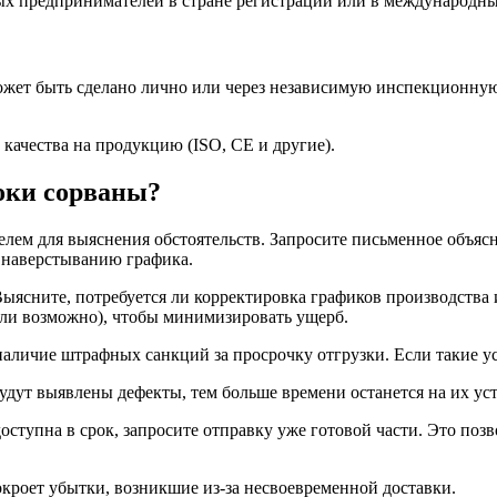
ых предпринимателей в стране регистрации или в международны
жет быть сделано лично или через независимую инспекционную
качества на продукцию (ISO, CE и другие).
роки сорваны?
елем для выяснения обстоятельств. Запросите письменное объяс
 наверстыванию графика.
ясните, потребуется ли корректировка графиков производства и
ли возможно), чтобы минимизировать ущерб.
наличие штрафных санкций за просрочку отгрузки. Если такие 
будут выявлены дефекты, тем больше времени останется на их ус
доступна в срок, запросите отправку уже готовой части. Это по
покроет убытки, возникшие из-за несвоевременной доставки.