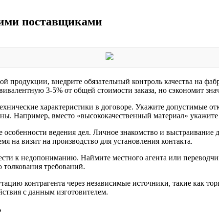
скими поставщиками
й продукции, внедрите обязательный контроль качества на фабри
вивалентную 3-5% от общей стоимости заказа, но сэкономит знач
технические характеристики в договоре. Укажите допустимые от
ны. Например, вместо «высококачественный материал» укажите 
ые особенности ведения дел. Личное знакомство и выстраивани
мя на визит на производство для установления контакта.
ести к недопониманию. Наймите местного агента или переводчи
 толкования требований.
утацию контрагента через независимые источники, такие как то
ствия с данным изготовителем.
?