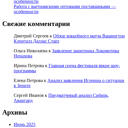
особенности
Работа с вьетнамскими оптовыми поставщиками —
особенности
Свежие комментарии
Дмитрий Сергеев
к
Обзор хоккейного матча Вашингтон
Кэпиталз Даллас Старз
Ольга Николаева
к
Заявление защитника Локомотива
Ненахова
Ирина Петрова
к
Главная сцена фестиваля яркие шоу-
программы
Елена Петрова
к
Анализ заявления Игонина о ситуации
в Зените
Сергей Иванов
к
Предматчевый анализ Сибирь,
Авангард
Архивы
Июнь 2025