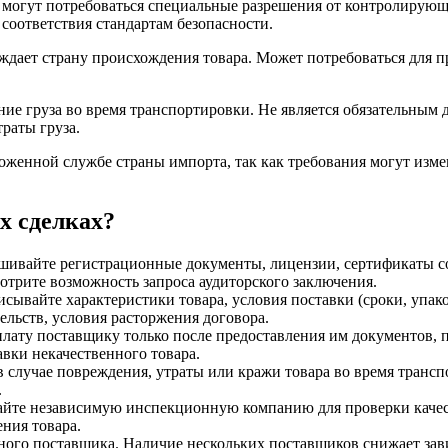
 могут потребоваться специальные разрешения от контролирующ
 соответствия стандартам безопасности.
дает страну происхождения товара. Может потребоваться для 
ие груза во время транспортировки. Не является обязательным
раты груза.
женной службе страны импорта, так как требования могут измен
х сделках?
ивайте регистрационные документы, лицензии, сертификаты со
отрите возможность запроса аудиторского заключения.
сывайте характеристики товара, условия поставки (сроки, упако
ельств, условия расторжения договора.
лату поставщику только после предоставления им документов, 
авки некачественного товара.
в случае повреждения, утраты или кражи товара во время тран
.
йте независимую инспекционную компанию для проверки качеств
ния товара.
ного поставщика. Наличие нескольких поставщиков снижает зав