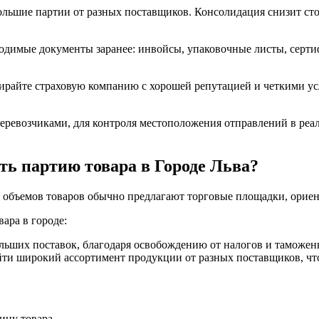
ольшие партии от разных поставщиков. Консолидация снизит стои
одимые документы заранее: инвойсы, упаковочные листы, сертиф
бирайте страховую компанию с хорошей репутацией и четкими 
еревозчиками, для контроля местоположения отправлений в реа
ть партию товара в Городе Льва?
х объемов товаров обычно предлагают торговые площадки, ори
ара в городе:
ьших поставок, благодаря освобождению от налогов и таможенн
ти широкий ассортимент продукции от разных поставщиков, что
ицу товара.