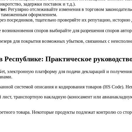
кротство, задержки поставок и т.д.).
ве:
Регулярно отслеживайте изменения в торговом законодател
 с таможенным оформлением.
рез посредников, тщательно проверяйте их репутацию, историю
 возникновения споров выбирайте для разрешения споров авто
зерв для покрытия возможных убытков, связанных с неисполне
 Республике: Практическое руководств
Net, электронную платформу для подачи деклараций и получения
анами.
анной системой описания и кодирования товаров (HS Code). Не
лист, транспортную накладную (коносамент или авианакладную),
нкретного товара. Некоторые продукты подлежат контролю со сто