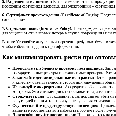
5. Разрешения и лицензии:
В зависимости от типа продукции,
необходим сертификат здоровья, для электроники – сертификат
6. Сертификат происхождения (Certificate of Origin):
Подтверж
соглашениями.
7. Страховой полис (Insurance Policy):
Подтверждает страхован
для защиты от финансовых потерь в случае повреждения или ут
Важно: Уточняйте актуальный перечень требуемых бумаг в тамо
чтобы избежать задержек при оформлении.
Как минимизировать риски при оптовы
Проводите углубленную проверку поставщиков:
Запраш
государственные реестры и независимые проверки. Рассм
Заключайте детализированные контракты:
Четко пропи
и качеству, ответственность сторон при нарушении обязат
Используйте аккредитивы:
Аккредитив обеспечивает оп
контракта. Это снижает риск непоставки товара или пост
Страхуйте грузы:
Страхование груза покрывает убытки 
репутацией и внимательно изучайте условия страхования
Осуществляйте предотгрузочную инспекцию:
Привлека
выявить несоответствия и избежать проблем после получе
Диверсифицируйте поставщиков:
Не полагайтесь на од