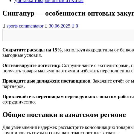
Доставка товаров оптом из Китая
Сингапур — особенности оптовых заку
sports commentator
30.06.2025
0
Сократите расходы на 15%
, используя аккредитивы от банко
выгодные условия.
Оптимизируйте логистику.
Сотрудничайте с экспедиторами, п
получать товары малыми партиями и избежать переполненных 
Проводите дью дилидженс поставщиков.
Закажите отчёт от 
партнеров.
Привлекайте к переговорам переводчиков с опытом работы
сотрудничество.
Общие поставки в азиатском регионе
Для уменьшения издержек рассмотрите консолидацию товарных
группировать грузы и сокращать транспортные затраты.