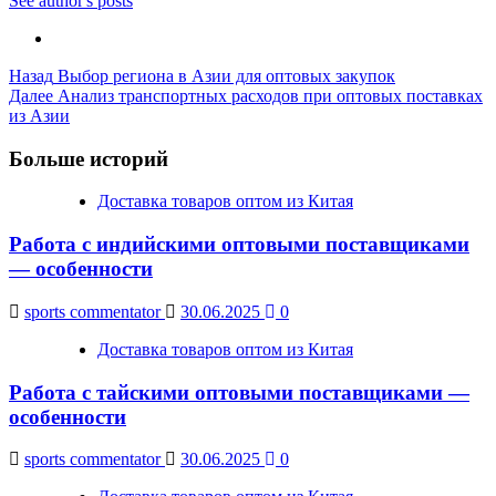
See author's posts
Post
Назад
Выбор региона в Азии для оптовых закупок
Далее
Анализ транспортных расходов при оптовых поставках
Navigation
из Азии
Больше историй
Доставка товаров оптом из Китая
Работа с индийскими оптовыми поставщиками
— особенности
sports commentator
30.06.2025
0
Доставка товаров оптом из Китая
Работа с тайскими оптовыми поставщиками —
особенности
sports commentator
30.06.2025
0