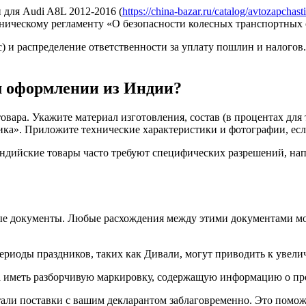
 для Audi A8L 2012-2016 (
https://china-bazar.ru/catalog/avtozapchas
хническому регламенту «О безопасности колесных транспортных с
с) и распределение ответственности за уплату пошлин и налогов
м оформлении из Индии?
вара. Укажите материал изготовления, состав (в процентах для 
ика». Приложите технические характеристики и фотографии, есл
ндийские товары часто требуют специфических разрешений, напр
ые документы. Любые расхождения между этими документами мо
ериоды праздников, таких как Дивали, могут приводить к увел
а иметь разборчивую маркировку, содержащую информацию о про
етали поставки с вашим декларантом заблаговременно. Это помо