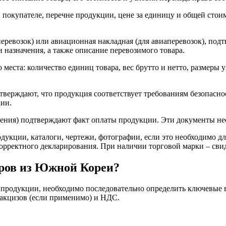
покупателе, перечне продукции, цене за единицу и общей стоим
перевозок) или авиационная накладная (для авиаперевозок), по
 назначения, а также описание перевозимого товара.
 места: количество единиц товара, вес брутто и нетто, размер
верждают, что продукция соответствует требованиям безопасност
ции.
ения) подтверждают факт оплаты продукции. Эти документы не
дукции, каталоги, чертежи, фотографии, если это необходимо дл
ректного декларирования. При наличии торговой марки – свиде
аров из Южной Кореи?
 продукции, необходимо последовательно определить ключевые
 акцизов (если применимо) и НДС.