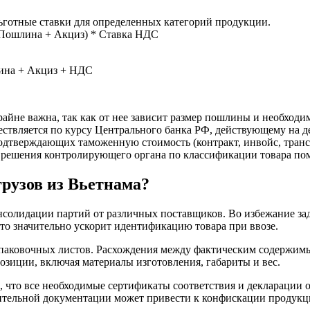
ьготные ставки для определенных категорий продукции.
 Пошлина + Акциз) * Ставка НДС
лина + Акциз + НДС
йне важна, так как от нее зависит размер пошлины и необходим
ствляется по курсу Центрального банка РФ, действующему на д
одтверждающих таможенную стоимость (контракт, инвойс, транс
решения контролирующего органа по классификации товара пом
рузов из Вьетнама?
нсолидации партий от различных поставщиков. Во избежание зад
то значительно ускорит идентификацию товара при ввозе.
упаковочных листов. Расхождения между фактическим содержим
зиции, включая материалы изготовления, габариты и вес.
 что все необходимые сертификаты соответствия и декларации 
шительной документации может привести к конфискации продукц