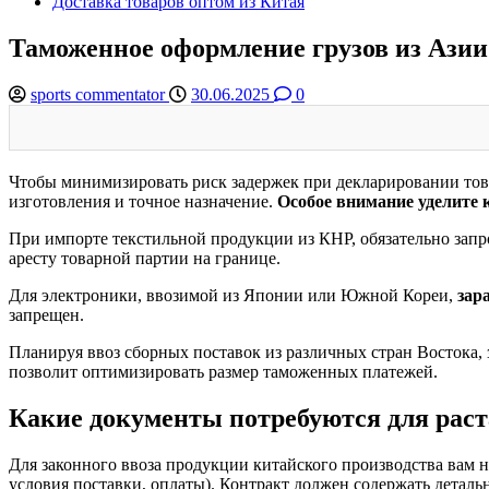
Доставка товаров оптом из Китая
Таможенное оформление грузов из Ази
sports commentator
30.06.2025
0
Чтобы минимизировать риск задержек при декларировании това
изготовления и точное назначение.
Особое внимание уделите
При импорте текстильной продукции из КНР, обязательно запр
аресту товарной партии на границе.
Для электроники, ввозимой из Японии или Южной Кореи,
зар
запрещен.
Планируя ввоз сборных поставок из различных стран Востока,
позволит оптимизировать размер таможенных платежей.
Какие документы потребуются для рас
Для законного ввоза продукции китайского производства вам 
условия поставки, оплаты). Контракт должен содержать детальн