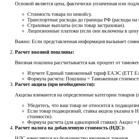
Основой является цена, фактически уплаченная или подле
Стоимость товара по инвойсу.
Транспортные расходы до границы РФ (расходы на пе
Страховые выплаты (если товар застрахован).
Лицензионные платежи (если они включены в цену
Важно: Если представленная информация вызывает сомн
Расчет ввозной пошлины:
Ввозная пошлина рассчитывается как процент от таможе
Изучите Единый таможенный тариф ЕАЭС (ЕТТ ЕАЭ
Формула расчета: Пошлина = Таможенная стоимост
Расчет акциза (при необходимости):
Акцизы взимаются на определенные категории товаров (на
Убедитесь, что ваш товар не относится к подакцизн
Если товар подакцизный, ставка акциза указана в 
стоимости).
Формула расчета (для адвалорной ставки): Акциз =
Расчет налога на добавленную стоимость (НДС):
НДС начисляется на большинство ввозимых товаров.