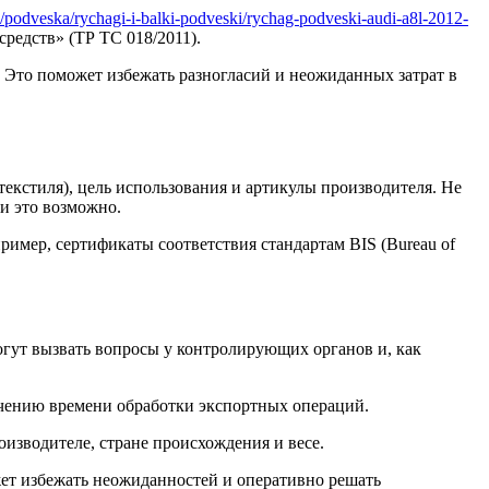
ti/podveska/rychagi-i-balki-podveski/rychag-podveski-audi-a8l-2012-
редств» (ТР ТС 018/2011).
. Это поможет избежать разногласий и неожиданных затрат в
текстиля), цель использования и артикулы производителя. Не
и это возможно.
имер, сертификаты соответствия стандартам BIS (Bureau of
гут вызвать вопросы у контролирующих органов и, как
ичению времени обработки экспортных операций.
изводителе, стране происхождения и весе.
жет избежать неожиданностей и оперативно решать