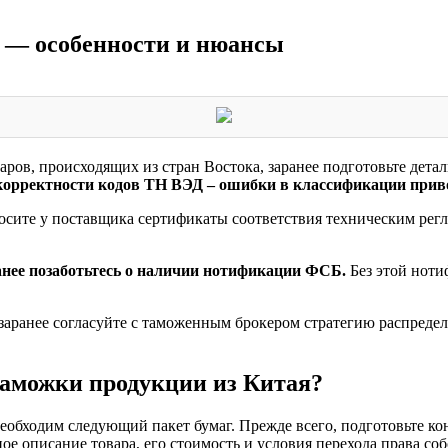
и — особенности и нюансы
ров, происходящих из стран Востока, заранее подготовьте дета
 корректности кодов ТН ВЭД – ошибки в классификации прив
осите у поставщика сертификаты соответствия техническим рег
анее позаботьтесь о наличии нотификации ФСБ.
Без этой ноти
 заранее согласуйте с таможенным брокером стратегию распреде
таможки продукции из Китая?
необходим следующий пакет бумаг. Прежде всего, подготовьте 
ое описание товара, его стоимость и условия перехода права со