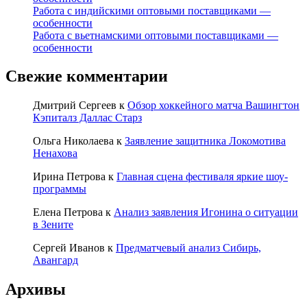
Работа с индийскими оптовыми поставщиками —
особенности
Работа с вьетнамскими оптовыми поставщиками —
особенности
Свежие комментарии
Дмитрий Сергеев
к
Обзор хоккейного матча Вашингтон
Кэпиталз Даллас Старз
Ольга Николаева
к
Заявление защитника Локомотива
Ненахова
Ирина Петрова
к
Главная сцена фестиваля яркие шоу-
программы
Елена Петрова
к
Анализ заявления Игонина о ситуации
в Зените
Сергей Иванов
к
Предматчевый анализ Сибирь,
Авангард
Архивы