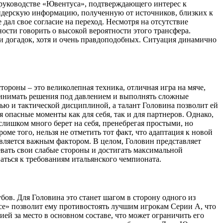
 руководстве «Ювентуса», подтверждающего интерес к
айдерскую информацию, полученную от источников, близких к
дал свое согласие на переход. Несмотря на отсутствие
ости говорить о высокой вероятности этого трансфера.
 и догадок, хотя и очень правдоподобных. Ситуация динамично
тороны – это великолепная техника, отличная игра на мяче,
принимать решения под давлением и выполнять сложные
ью и тактической дисциплиной, а талант Головина позволит ей
 опасные моменты как для себя, так и для партнеров. Однако,
слишком много берет на себя, пренебрегая простыми, но
е того, нельзя не отметить тот факт, что адаптация к новой
является важным фактором. В целом, Головин представляет
вать свои слабые стороны и достигать максимальной
ваться к требованиям итальянского чемпионата.
бов. Для Головина это станет шагом в сторону одного из
се» позволит ему противостоять лучшим игрокам Серии А, что
ей за место в основном составе, что может ограничить его