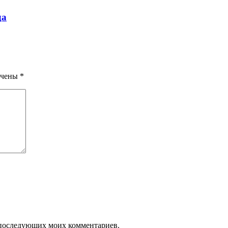
да
ечены
*
ля последующих моих комментариев.