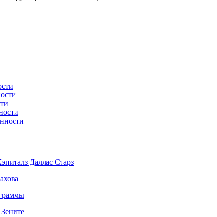
ости
ности
сти
ности
енности
эпиталз Даллас Старз
ахова
ограммы
 Зените