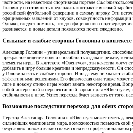
частности, на известном спортивном портале
Calciomercato.co
Головину и готовность предложить контракт с высокой зарабо
российской футбольной федерации и самому игроку. Эти источн
официальных заявлений от клубов, совокупность информации и
Однако, следует помнить, что до официального подтверждения
развивается, и новые детали появляются почти ежедневно.
Сильные и слабые стороны Головина в контексте
Александр Головин – универсальный полузащитник, способный д
прекрасное видение поля и способность отдавать резкие, точ
элементы игры. В контексте «Ювентуса», эти качества могут с
добавить в игру больше креатива и непредсказуемости. Он спос
у Головина есть и слабые стороны. Иногда ему не хватает стаб
эффективными решениями. Его физическая сила также может ста
лиге и новому стилю игры может занять некоторое время. Воп
собой интересный и перспективный вариант для «Ювентуса», н
стабильности в игре. Успех перехода будет зависеть от того, 
Возможные последствия перехода для обеих сторо
Переход Александра Головина в «Ювентус» может иметь далеко 
сильнейших чемпионатов мира, возможностью повысить свой у
безусловно положительно скажется на его профессиональном рос