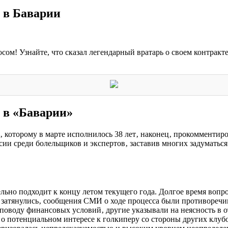
е в Баварии
ом! Узнайте, что сказал легендарный вратарь о своем контракте
е в «Баварии»
оторому в марте исполнилось 38 лет‚ наконец‚ прокомментиров
ии среди болельщиков и экспертов‚ заставив многих задуматься
ьно подходит к концу летом текущего года. Долгое время вопро
 затянулись‚ сообщения СМИ о ходе процесса были противоречи
 поводу финансовых условий‚ другие указывали на неясность в 
о потенциальном интересе к голкиперу со стороны других клуб