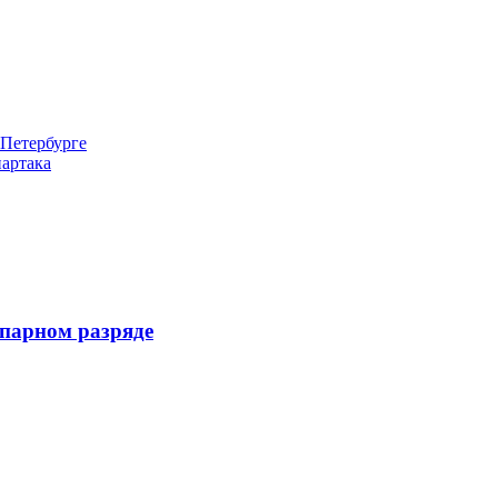
-Петербурге
артака
 парном разряде