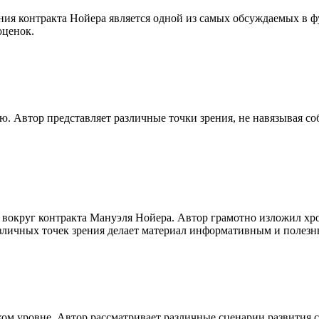
ения контракта Нойера является одной из самых обсуждаемых в 
оценок.
ю. Автор представляет различные точки зрения, не навязывая со
 вокруг контракта Мануэля Нойера. Автор грамотно изложил хр
зличных точек зрения делает материал информативным и полез
ом уровне. Автор рассматривает различные сценарии развития с