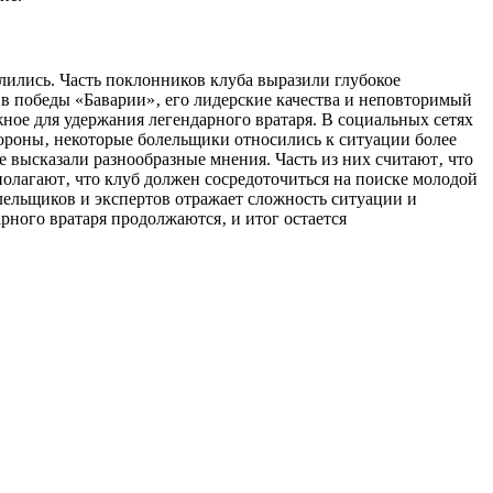
лились. Часть поклонников клуба выразили глубокое
 в победы «Баварии»‚ его лидерские качества и неповторимый
ное для удержания легендарного вратаря. В социальных сетях
ороны‚ некоторые болельщики относились к ситуации более
е высказали разнообразные мнения. Часть из них считают‚ что
полагают‚ что клуб должен сосредоточиться на поиске молодой
олельщиков и экспертов отражает сложность ситуации и
рного вратаря продолжаются‚ и итог остается