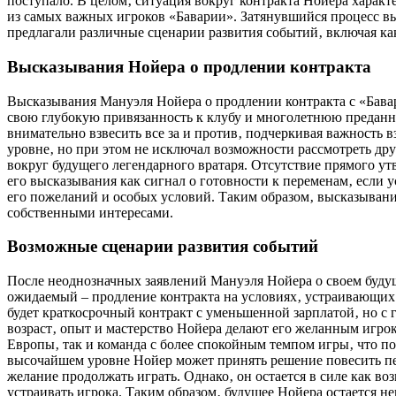
поступало. В целом‚ ситуация вокруг контракта Нойера харак
из самых важных игроков «Баварии». Затянувшийся процесс вы
предлагали различные сценарии развития событий‚ включая ка
Высказывания Нойера о продлении контракта
Высказывания Мануэля Нойера о продлении контракта с «Бава
свою глубокую привязанность к клубу и многолетнюю преданно
внимательно взвесить все за и против‚ подчеркивая важность
уровне‚ но при этом не исключал возможности рассмотреть др
вокруг будущего легендарного вратаря. Отсутствие прямого у
его высказывания как сигнал о готовности к переменам‚ если ус
его пожеланий и особых условий. Таким образом‚ высказывани
собственными интересами.
Возможные сценарии развития событий
После неоднозначных заявлений Мануэля Нойера о своем будущ
ожидаемый – продление контракта на условиях‚ устраивающих о
будет краткосрочный контракт с уменьшенной зарплатой‚ но с 
возраст‚ опыт и мастерство Нойера делают его желанным игрок
Европы‚ так и команда с более спокойным темпом игры‚ что по
высочайшем уровне Нойер может принять решение повесить пер
желание продолжать играть. Однако‚ он остается в силе как во
устраивать игрока. Таким образом‚ будущее Нойера остается н