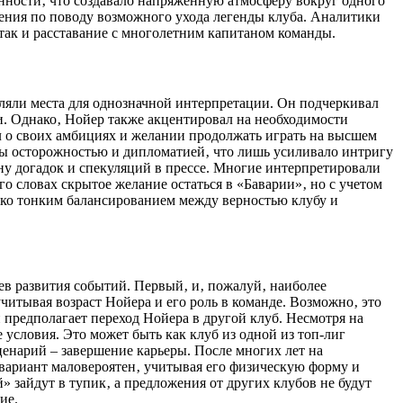
нности‚ что создавало напряженную атмосферу вокруг одного
сения по поводу возможного ухода легенды клуба. Аналитики
так и расставание с многолетним капитаном команды.
ляли места для однозначной интерпретации. Он подчеркивал
и. Однако‚ Нойер также акцентировал на необходимости
л о своих амбициях и желании продолжать играть на высшем
ены осторожностью и дипломатией‚ что лишь усиливало интригу
ну догадок и спекуляций в прессe. Многие интерпретировали
его словах скрытое желание остаться в «Баварии»‚ но с учетом
ько тонким балансированием между верностью клубу и
в развития событий. Первый‚ и‚ пожалуй‚ наиболее
итывая возраст Нойера и его роль в команде. Возможно‚ это
 предполагает переход Нойера в другой клуб. Несмотря на
условия. Это может быть как клуб из одной из топ-лиг
ценарий – завершение карьеры. После многих лет на
 вариант маловероятен‚ учитывая его физическую форму и
» зайдут в тупик‚ а предложения от других клубов не будут
ие.