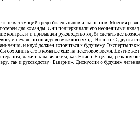
ло шквал эмоций среди болельщиков и экспертов. Мнения разде
й потерей для команды. Они подчеркивали его неоценимый вклад
е контракта и призывали руководство клуба сделать все возмож
огу и печаль по поводу возможного ухода Нойера. С другой ст
раничения‚ и клуб должен готовиться к будущему. Эксперты такж
ы сохранить его в команде еще на некоторое время. Другие же 
ветераном‚ даже таким великим‚ как Нойер. В целом‚ реакция б
еру‚ так и руководству «Баварии». Дискуссии о будущем легенда