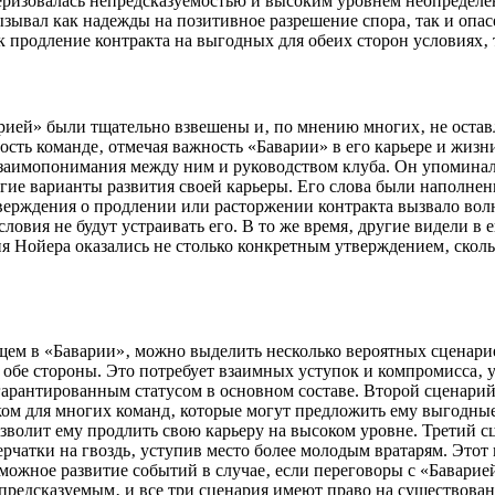
теризовалась непредсказуемостью и высоким уровнем неопределе
зывал как надежды на позитивное разрешение спора‚ так и опа
к продление контракта на выгодных для обеих сторон условиях‚ 
рией» были тщательно взвешены и‚ по мнению многих‚ не остав
сть команде‚ отмечая важность «Баварии» в его карьере и жизн
 взаимопонимания между ним и руководством клуба. Он упомина
угие варианты развития своей карьеры. Его слова были наполн
тверждения о продлении или расторжении контракта вызвало вол
ловия не будут устраивать его. В то же время‚ другие видели в 
я Нойера оказались не столько конкретным утверждением‚ скол
ем в «Баварии»‚ можно выделить несколько вероятных сценарие
бе стороны. Это потребует взаимных уступок и компромисса‚ уч
гарантированным статусом в основном составе. Второй сценарий
ом для многих команд‚ которые могут предложить ему выгодные 
зволит ему продлить свою карьеру на высоком уровне. Третий с
чатки на гвоздь‚ уступив место более молодым вратарям. Этот
зможное развитие событий в случае‚ если переговоры с «Баварией
епредсказуемым‚ и все три сценария имеют право на существован