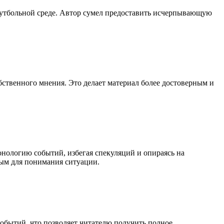
футбольной среде. Автор сумел предоставить исчерпывающую
бственного мнения. Это делает материал более достоверным и
онологию событий, избегая спекуляций и опираясь на
ным для понимания ситуации.
обытий, что позволяет читателю получить полное