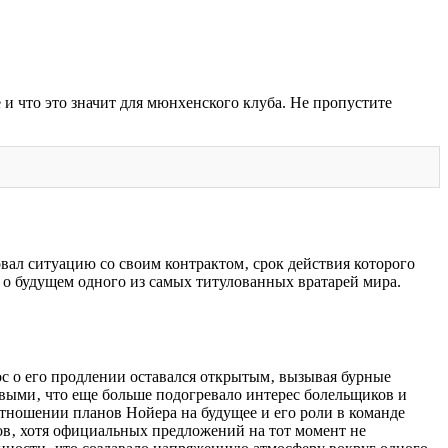
 и что это значит для мюнхенского клуба. Не пропустите
ал ситуацию со своим контрактом‚ срок действия которого
 о будущем одного из самых титулованных вратарей мира.
с о его продлении оставался открытым‚ вызывая бурные
выми‚ что еще больше подогревало интерес болельщиков и
отношении планов Нойера на будущее и его роли в команде
ов‚ хотя официальных предложений на тот момент не