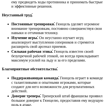
ему предвидеть ходы противника и принимать быстрые
и эффективные решения.
Неустанный труд⁚
Постоянные тренировки⁚
Гюнцель уделяет огромное
внимание тренировкам, постоянно совершенствуя свои
навыки и оттачивая технику.
Изучение игры⁚
Он неустанно изучает игру,
анализирует выступления соперников и стремится
расширить свой арсенал приемов.
Сильная рабочая этика⁚
Гюнцель известен своей
безупречной рабочей этикой, он всегда прикладывает
максимум усилий на льду и за его пределами.
Благоприятные обстоятельства⁚
Поддерживающая команда⁚
Гюнцель играет в команде
с талантливыми и опытными игроками, которые
создают для него возможности для результативных
действий.
Доверие тренера⁚
Тренерский штаб франшизы проявил
большое доверие к Гюнцелю, предоставив ему ведущую
роль в атаке.