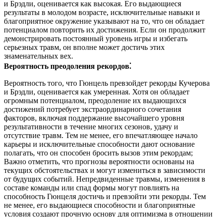
и Брэдли, оценивается как высокая. Его выдающиеся
результаты в молодом возрасте, исключительные навыки и
благоприятное окружение указывают на то, что он обладает
потенциалом повторить их достижения. Если он продолжит
демонстрировать постоянный уровень игры и избегать
серьезных травм, он вполне может достичь этих
знаменательных вех.
Вероятность преодоления рекордов⁚
Вероятность того, что Гюнцель превзойдет рекорды Кучерова
и Брэдли, оценивается как умеренная. Хотя он обладает
огромным потенциалом, преодоление их выдающихся
достижений потребует экстраординарного сочетания
факторов, включая поддержание высочайшего уровня
результативности в течение многих сезонов, удачу и
отсутствие травм. Тем не менее, его впечатляющее начало
карьеры и исключительные способности дают основание
полагать, что он способен бросить вызов этим рекордам;
Важно отметить, что прогнозы вероятности основаны на
текущих обстоятельствах и могут измениться в зависимости
от будущих событий. Непредвиденные травмы, изменения в
составе команды или спад формы могут повлиять на
способность Гюнцеля достичь и превзойти эти рекорды. Тем
не менее, его выдающиеся способности и благоприятные
условия создают прочную основу для оптимизма в отношении