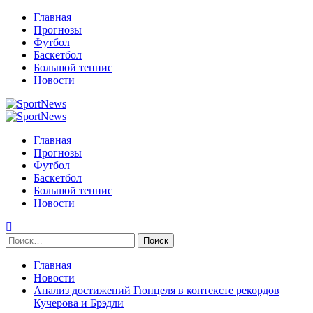
Перейти
Главная
к
Прогнозы
содержимому
Футбол
Баскетбол
Большой теннис
Новости
Primary
Menu
Главная
Прогнозы
Футбол
Баскетбол
Большой теннис
Новости
Найти:
Главная
Новости
Анализ достижений Гюнцеля в контексте рекордов
Кучерова и Брэдли