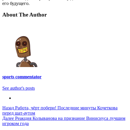
его будущего.
About The Author
sports commentator
See author's posts
Post
Назад
Работа, чёрт побери! Последние минуты Кочеткова
перед шат-аутом
Navigation
Далее
Реакция Колыванова на признание Винисиуса лучшим
игроком года