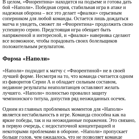
В целом, «Фиорентина» находится на подъеме и готова дать
бой «Наполи». Победная серия, стабильная игра в атаке и
надежная оборона – все это делает «фиалки» серьезным
соперником для любой команды. Остается лишь дождаться
матча и увидеть, сможет ли «Фиорентина» продолжить свою
успешную серию. Предстоящая игра обещает быть
напряженной и интересной, и «фиалки» наверняка сделают
все возможное, чтобы порадовать своих болельщиков
положительным результатом.
Форма «Наполи»
«Наполи» подходит к матчу с «Фиорентиной» не в своей
лучшей форме. Несмотря на то, что команда считается одним
из фаворитов Серии А и обладает сильным составом,
недавние результаты неаполитанцев оставляют желать
лучшего. «Наполи» полностью провалил защиту
чемпионского титула, допустив ряд неожиданных осечек.
Одним из главных проблемных моментов для «Наполи»
является нестабильность в игре. Команда способна как на
яркие победы, так и на неожиданные поражения. Это связано,
в первую очередь, с недостаточной концентрацией и
некоторыми проблемами в обороне. «Наполи» пропускает
больше голов, чем ожидалось, что не позволяет команде