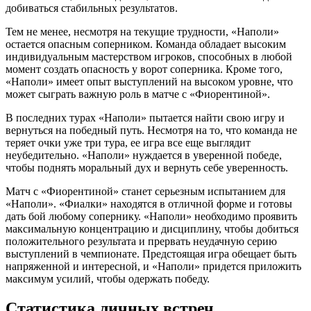
добиваться стабильных результатов.
Тем не менее, несмотря на текущие трудности, «Наполи»
остается опасным соперником. Команда обладает высоким
индивидуальным мастерством игроков, способных в любой
момент создать опасность у ворот соперника. Кроме того,
«Наполи» имеет опыт выступлений на высоком уровне, что
может сыграть важную роль в матче с «Фиорентиной».
В последних турах «Наполи» пытается найти свою игру и
вернуться на победный путь. Несмотря на то, что команда не
теряет очки уже три тура, ее игра все еще выглядит
неубедительно. «Наполи» нуждается в уверенной победе,
чтобы поднять моральный дух и вернуть себе уверенность.
Матч с «Фиорентиной» станет серьезным испытанием для
«Наполи». «Фиалки» находятся в отличной форме и готовы
дать бой любому сопернику. «Наполи» необходимо проявить
максимальную концентрацию и дисциплину, чтобы добиться
положительного результата и прервать неудачную серию
выступлений в чемпионате. Предстоящая игра обещает быть
напряженной и интересной, и «Наполи» придется приложить
максимум усилий, чтобы одержать победу.
Статистика личных встреч