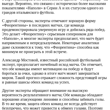
выезде. Вероятно, это связано с исторически более высокими
показателями «Наполи» в Серии А и их статусом одного из
грандов итальянского футбола.
С другой стороны, эксперты отмечают хорошую форму
«Фиорентины» в последних матчах, где команда
продемонстрировала уверенную игру и добилась ряда побед.
Это делает «Фиорентину» серьезным соперником для
«Наполи», и многие эксперты предполагают, что матч будет
напряженным и непредсказуемым. Некоторые аналитики
даже склоняются к тому, что «Фиорентина» способна как
минимум не проиграть в этой встрече.
Александр Мостовой, известный российский футбольный
эксперт, предполагает ничейный исход матча. Он отмечает,
что обе команды имеют мотивацию на победу и будут
бороться за очки, однако в итоге матч может завершиться
миром. Такой прогноз отражает сложность предстоящей игры
и равные шансы обеих команд на успех.
Другие эксперты обращают внимание на высокую
вероятность результативного матча; Обе команды обладают
хорошими атакующими линиями и способны забивать голы.
В то же время, защита обеих команд не всегда действует
безупречно, что может привести к обмену голами. Поэтому