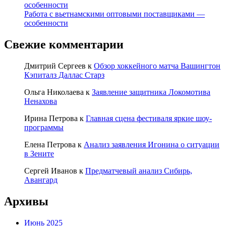
особенности
Работа с вьетнамскими оптовыми поставщиками —
особенности
Свежие комментарии
Дмитрий Сергеев
к
Обзор хоккейного матча Вашингтон
Кэпиталз Даллас Старз
Ольга Николаева
к
Заявление защитника Локомотива
Ненахова
Ирина Петрова
к
Главная сцена фестиваля яркие шоу-
программы
Елена Петрова
к
Анализ заявления Игонина о ситуации
в Зените
Сергей Иванов
к
Предматчевый анализ Сибирь,
Авангард
Архивы
Июнь 2025