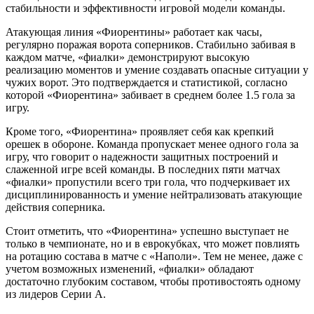
стабильности и эффективности игровой модели команды.
Атакующая линия «Фиорентины» работает как часы,
регулярно поражая ворота соперников. Стабильно забивая в
каждом матче, «фиалки» демонстрируют высокую
реализацию моментов и умение создавать опасные ситуации у
чужих ворот. Это подтверждается и статистикой, согласно
которой «Фиорентина» забивает в среднем более 1.5 гола за
игру.
Кроме того, «Фиорентина» проявляет себя как крепкий
орешек в обороне. Команда пропускает менее одного гола за
игру, что говорит о надежности защитных построений и
слаженной игре всей команды. В последних пяти матчах
«фиалки» пропустили всего три гола, что подчеркивает их
дисциплинированность и умение нейтрализовать атакующие
действия соперника.
Стоит отметить, что «Фиорентина» успешно выступает не
только в чемпионате, но и в еврокубках, что может повлиять
на ротацию состава в матче с «Наполи». Тем не менее, даже с
учетом возможных изменений, «фиалки» обладают
достаточно глубоким составом, чтобы противостоять одному
из лидеров Серии А.