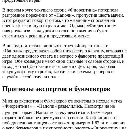
предстоящей игры.
В первом круге текущего сезона «Фиорентина» потерпела
разгромное поражение от «Наполи», пропустив шесть мячей.
Этот результат говорит о том, что «Наполи» способен на
очень эффективную игру в атаке. Однако, «Фиорентина»
наверняка извлекла уроки из того поражения и будет
стремиться к реваншу в предстоящем матче.
В целом, статистика личных встреч «Фиорентины» и
«Наполи» представляет собой интересную картину, которая не
дает однозначного ответа на вопрос о фаворите предстоящей
игры. Обе команды имеют свои сильные и слабые стороны, и
исход матча будет зависеть от многих факторов, включая
текущую форму игроков, тактические схемы тренеров и
случайные события на поле.
Прогнозы экспертов и букмекеров
Мнения экспертов и букмекеров относительно исхода матча
«Фиорентина» ౼ «Наполи» разделились. Несмотря на не
лучшую форму «Наполи» в текущем сезоне, букмекеры
отдают небольшое преимущество гостям. Коэффициент на
победу неаполитанцев составляет примерно 1.62, что говорит
о вере букмекеров в их способность одолеть «Фиорентину» на