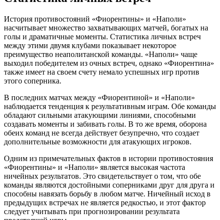
История противостояний «Фиорентины» и «Наполи»
насчитывает множество захватывающих матчей, богатых на
голы и драматичные моменты. Статистика личных встреч
между этими двумя клубами показывает некоторое
преимущество неаполитанской команды. «Наполи» чаще
выходил победителем из очных встреч, однако «Фиорентина»
также имеет на своем счету немало успешных игр против
этого соперника.
В последних матчах между «Фиорентиной» и «Наполи»
наблюдается тенденция к результативным играм. Обе команды
обладают сильными атакующими линиями, способными
создавать моменты и забивать голы. В то же время, оборона
обеих команд не всегда действует безупречно, что создает
дополнительные возможности для атакующих игроков.
Одним из примечательных фактов в истории противостояния
«Фиорентины» и «Наполи» является высокая частота
ничейных результатов. Это свидетельствует о том, что обе
команды являются достойными соперниками друг для друга и
способны навязать борьбу в любом матче. Ничейный исход в
предыдущих встречах не является редкостью, и этот фактор
следует учитывать при прогнозировании результата