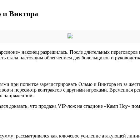
 и Виктора
рселоне» наконец разрешилась. После длительных переговоров 
ость стала настоящим облегчением для болельщиков и руководств
тями при попытке зарегистрировать Ольмо и Виктора из-за жес
вов и пересмотр контрактов с другими игроками. Временная рег
сь напряженной.
ался доказать‚ что продажа VIP-лож на стадионе «Камп Ноу» по
умму‚ рассматривался как ключевое усиление атакующей линии 