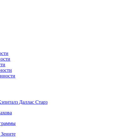
ости
ности
сти
ности
енности
эпиталз Даллас Старз
ахова
ограммы
 Зените