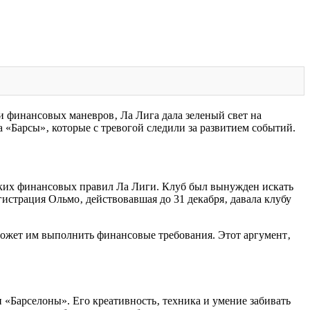
и финансовых маневров‚ Ла Лига дала зеленый свет на
а «Барсы»‚ которые с тревогой следили за развитием событий.
тких финансовых правил Ла Лиги. Клуб был вынужден искать
истрация Ольмо‚ действовавшая до 31 декабря‚ давала клубу
может им выполнить финансовые требования. Этот аргумент‚
«Барселоны». Его креативность‚ техника и умение забивать