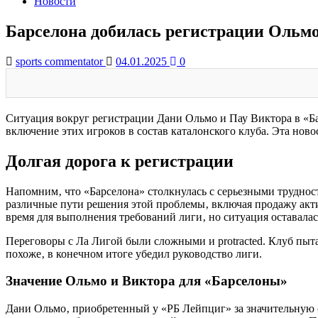
Новости
Барселона добилась регистрации Ольмо
sports commentator
04.01.2025
0
Ситуация вокруг регистрации Дани Ольмо и Пау Виктора в «Ба
включение этих игроков в состав каталонского клуба. Эта нов
Долгая дорога к регистрации
Напомним‚ что «Барселона» столкнулась с серьезными труднос
различные пути решения этой проблемы‚ включая продажу акти
время для выполнения требований лиги‚ но ситуация оставала
Переговоры с Ла Лигой были сложными и protracted. Клуб пыт
похоже‚ в конечном итоге убедил руководство лиги.
Значение Ольмо и Виктора для «Барселоны»
Дани Ольмо‚ приобретенный у «РБ Лейпциг» за значительную с