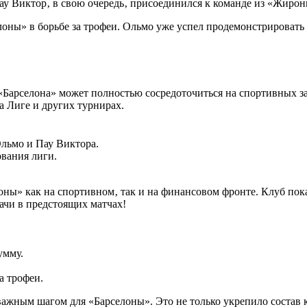
ау Виктор‚ в свою очередь‚ присоединился к команде из «Жиро
лоны» в борьбе за трофеи. Ольмо уже успел продемонстрировать 
«Барселона» может полностью сосредоточиться на спортивных з
а Лиге и других турнирах.
Ольмо и Пау Виктора.
вания лиги.
оны» как на спортивном‚ так и на финансовом фронте. Клуб пок
ачи в предстоящих матчах!
умму.
а трофеи.
ажным шагом для «Барселоны». Это не только укрепило состав 