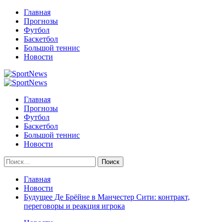
Перейти
Главная
к
Прогнозы
содержимому
Футбол
Баскетбол
Большой теннис
Новости
Primary
Menu
Главная
Прогнозы
Футбол
Баскетбол
Большой теннис
Новости
Найти:
Главная
Новости
Будущее Де Брёйне в Манчестер Сити: контракт,
переговоры и реакция игрока