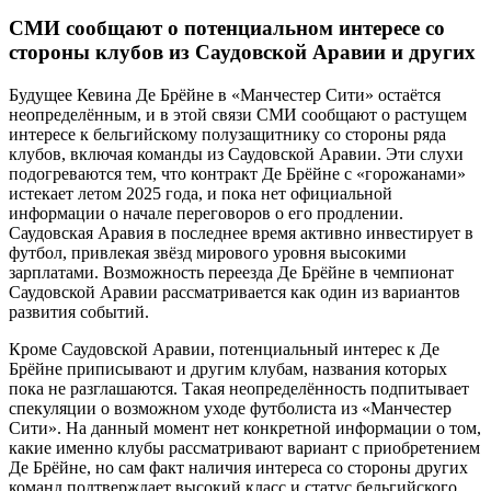
СМИ сообщают о потенциальном интересе со
стороны клубов из Саудовской Аравии и других
Будущее Кевина Де Брёйне в «Манчестер Сити» остаётся
неопределённым, и в этой связи СМИ сообщают о растущем
интересе к бельгийскому полузащитнику со стороны ряда
клубов, включая команды из Саудовской Аравии. Эти слухи
подогреваются тем, что контракт Де Брёйне с «горожанами»
истекает летом 2025 года, и пока нет официальной
информации о начале переговоров о его продлении.
Саудовская Аравия в последнее время активно инвестирует в
футбол, привлекая звёзд мирового уровня высокими
зарплатами. Возможность переезда Де Брёйне в чемпионат
Саудовской Аравии рассматривается как один из вариантов
развития событий.
Кроме Саудовской Аравии, потенциальный интерес к Де
Брёйне приписывают и другим клубам, названия которых
пока не разглашаются. Такая неопределённость подпитывает
спекуляции о возможном уходе футболиста из «Манчестер
Сити». На данный момент нет конкретной информации о том,
какие именно клубы рассматривают вариант с приобретением
Де Брёйне, но сам факт наличия интереса со стороны других
команд подтверждает высокий класс и статус бельгийского