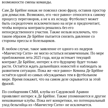
возможности смены команды.
Сам Де Брёйне никак не пояснил свою фразу, оставив простор
для домыслов. Возможно, его «все равно» относится к самому
процессу переговоров, а не к их исходу. Футболист может
быть сосредоточен исключительно на игре и предпочитает,
чтобы вопросы контракта решались без его
непосредственного участия. Также нельзя исключать, что
таким образом Де Брёйне пытается снизить давление со
стороны прессы и болельщиков.
В любом случае, такое заявление от одного из лидеров
«Манчестер Сити» не могло остаться незамеченным. По мере
приближения лета 2025 года, когда истекает текущий
контракт Де Брёйне, интерес к его будущему будет только
расти. Остаётся ждать дальнейших новостей и наблюдать за
развитием ситуации. Пока же «все равно» Кевина Де Брёйне
остаётся одной из самых обсуждаемых тем в футбольном
мире. Время покажет, что на самом деле скрывается за этой
фразой.
По сообщениям СМИ, клубы из Саудовской Аравии
проявляют интерес к Де Брёйне. Также упоминаются и другие
неназванные клубы. Пока нет конкретики, но потенциальный
уход бельгийца из «Манчестер Сити» не исключается.