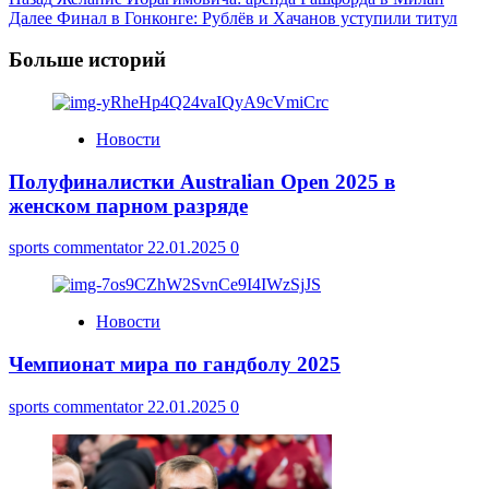
Post
Далее
Финал в Гонконге: Рублёв и Хачанов уступили титул
Navigation
Больше историй
Новости
Полуфиналистки Australian Open 2025 в
женском парном разряде
sports commentator
22.01.2025
0
Новости
Чемпионат мира по гандболу 2025
sports commentator
22.01.2025
0