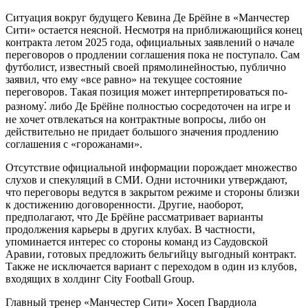
Ситуация вокруг будущего Кевина Де Брёйне в «Манчестер
Сити» остается неясной. Несмотря на приближающийся конец
контракта летом 2025 года, официальных заявлений о начале
переговоров о продлении соглашения пока не поступало. Сам
футболист, известный своей прямолинейностью, публично
заявил, что ему «все равно» на текущее состояние
переговоров. Такая позиция может интерпретироваться по-
разному⁚ либо Де Брёйне полностью сосредоточен на игре и
не хочет отвлекаться на контрактные вопросы, либо он
действительно не придает большого значения продлению
соглашения с «горожанами».
Отсутствие официальной информации порождает множество
слухов и спекуляций в СМИ. Одни источники утверждают,
что переговоры ведутся в закрытом режиме и стороны близки
к достижению договоренности. Другие, наоборот,
предполагают, что Де Брёйне рассматривает варианты
продолжения карьеры в других клубах. В частности,
упоминается интерес со стороны команд из Саудовской
Аравии, готовых предложить бельгийцу выгодный контракт.
Также не исключается вариант с переходом в один из клубов,
входящих в холдинг City Football Group.
Главный тренер «Манчестер Сити» Хосеп Гвардиола