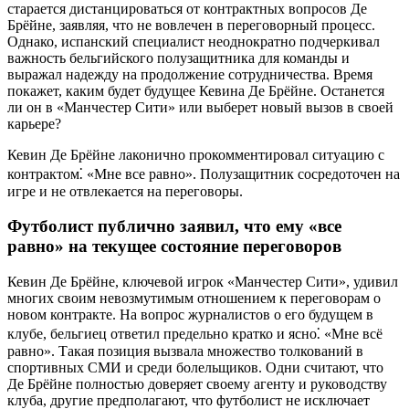
старается дистанцироваться от контрактных вопросов Де
Брёйне, заявляя, что не вовлечен в переговорный процесс.
Однако, испанский специалист неоднократно подчеркивал
важность бельгийского полузащитника для команды и
выражал надежду на продолжение сотрудничества. Время
покажет, каким будет будущее Кевина Де Брёйне. Останется
ли он в «Манчестер Сити» или выберет новый вызов в своей
карьере?
Кевин Де Брёйне лаконично прокомментировал ситуацию с
контрактом⁚ «Мне все равно». Полузащитник сосредоточен на
игре и не отвлекается на переговоры.
Футболист публично заявил, что ему «все
равно» на текущее состояние переговоров
Кевин Де Брёйне, ключевой игрок «Манчестер Сити», удивил
многих своим невозмутимым отношением к переговорам о
новом контракте. На вопрос журналистов о его будущем в
клубе, бельгиец ответил предельно кратко и ясно⁚ «Мне всё
равно». Такая позиция вызвала множество толкований в
спортивных СМИ и среди болельщиков. Одни считают, что
Де Брёйне полностью доверяет своему агенту и руководству
клуба, другие предполагают, что футболист не исключает