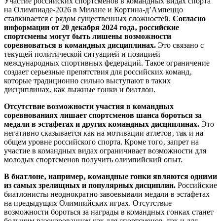
Участие российских спортсменов в командных видах спорта
на Олимпиаде-2026 в Милане и Кортина-д’Ампеццо
сталкивается с рядом существенных сложностей.
Согласно
информации от 20 декабря 2024 года‚ российские
спортсмены могут быть лишены возможности
соревноваться в командных дисциплинах.
Это связано с
текущей политической ситуацией и позицией
международных спортивных федераций. Такое ограничение
создает серьезные препятствия для российских команд‚
которые традиционно сильно выступают в таких
дисциплинах‚ как лыжные гонки и биатлон.
Отсутствие возможности участия в командных
соревнованиях лишает спортсменов шанса бороться за
медали в эстафетах и других командных дисциплинах.
Это
негативно сказывается как на мотивации атлетов‚ так и на
общем уровне российского спорта. Кроме того‚ запрет на
участие в командных видах ограничивает возможности для
молодых спортсменов получить олимпийский опыт.
В биатлоне‚ например‚ командные гонки являются одними
из самых зрелищных и популярных дисциплин.
Российские
биатлонисты неоднократно завоевывали медали в эстафетах
на предыдущих Олимпийских играх. Отсутствие
возможности бороться за награды в командных гонках станет
большим разочарованием как для спортсменов‚ так и для