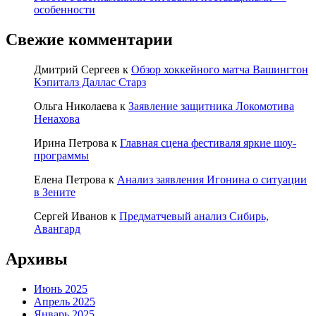
особенности
Свежие комментарии
Дмитрий Сергеев
к
Обзор хоккейного матча Вашингтон
Кэпиталз Даллас Старз
Ольга Николаева
к
Заявление защитника Локомотива
Ненахова
Ирина Петрова
к
Главная сцена фестиваля яркие шоу-
программы
Елена Петрова
к
Анализ заявления Игонина о ситуации
в Зените
Сергей Иванов
к
Предматчевый анализ Сибирь,
Авангард
Архивы
Июнь 2025
Апрель 2025
Январь 2025