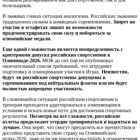
болельщиков.
В лыжных гонках ситуация аналогична. Российские лыжники
традиционно сильны в командных соревнованиях.
Запрет на
участие в эстафетах лишит их возможности
продемонстрировать свою силу и побороться за
олимпийские медали.
Еще одной сложностью является неопределенность с
критериями допуска российских спортсменов к
Олимпиаде-2026.
МОК до сих пор не опубликовал
окончательный список требований‚ что затрудняет
подготовку и планирование участия в Играх.
Неизвестно‚
будут ли российские спортсмены допущены к
соревнованиям под нейтральным флагом или им будет
полностью запрещено участвовать.
В сложившейся ситуации российским спортсменам и
тренерам приходится адаптироваться к изменяющимся
условиям и искать новые пути для достижения спортивных
результатов.
Несмотря на все сложности‚ российские
атлеты продолжают усердно тренироваться и надеяться на
лучшее.
Они верят‚ что смогут преодолеть все препятствия и
достойно представить свою страну на Олимпийских
играх-2026‚ даже если им придется выступать в ограниченном