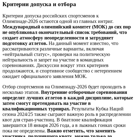
Критерии допуска и отбора
Критерии допуска российских спортсменов к
Олимпиаде-2026 остаются одной из главных интриг.
Международный олимпийский комитет (МОК) до сих пор
не опубликовал окончательный список требований‚ что
создает атмосферу неопределенности и затрудняет
подготовку атлетов.
На данный момент известно‚ что
рассматриваются различные варианты‚ включая
«нейтральный статус»‚ проверки на политическую
нейтральность и запрет на участие в командных
соревнованиях. Дискуссии вокруг этих критериев
продолжаются‚ и спортивное сообщество с нетерпением
ожидает официального заявления МОК.
Отбор спортсменов на Олимпиаду-2026 будет проходить в
несколько этапов.
Внутренние отборочные соревнования
определят лучших атлетов в каждой дисциплине‚ которые
затем смогут претендовать на участие в
квалификационных турнирах.
Результаты Кубка Наций
сезона 2024/25 также сыграют важную роль в распределении
квот для стран-участниц. В биатлоне квалификация
завершится 18 января 2026 года‚ а в лыжных гонках сроки
пока не определены.
Важно отметить‚ что заменить
участника‚ получившего квоту‚ можно только до