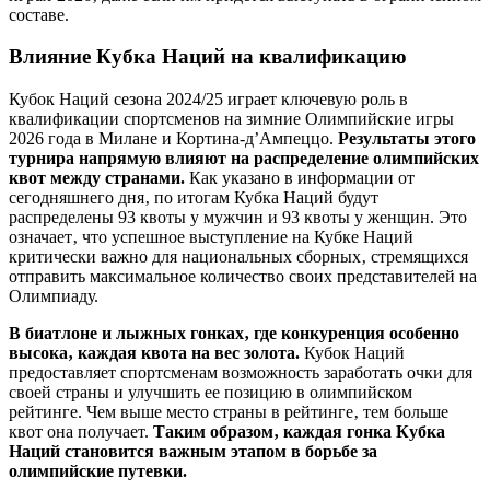
составе.
Влияние Кубка Наций на квалификацию
Кубок Наций сезона 2024/25 играет ключевую роль в
квалификации спортсменов на зимние Олимпийские игры
2026 года в Милане и Кортина-д’Ампеццо.
Результаты этого
турнира напрямую влияют на распределение олимпийских
квот между странами.
Как указано в информации от
сегодняшнего дня‚ по итогам Кубка Наций будут
распределены 93 квоты у мужчин и 93 квоты у женщин. Это
означает‚ что успешное выступление на Кубке Наций
критически важно для национальных сборных‚ стремящихся
отправить максимальное количество своих представителей на
Олимпиаду.
В биатлоне и лыжных гонках‚ где конкуренция особенно
высока‚ каждая квота на вес золота.
Кубок Наций
предоставляет спортсменам возможность заработать очки для
своей страны и улучшить ее позицию в олимпийском
рейтинге. Чем выше место страны в рейтинге‚ тем больше
квот она получает.
Таким образом‚ каждая гонка Кубка
Наций становится важным этапом в борьбе за
олимпийские путевки.