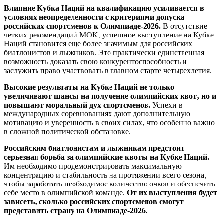
Влияние Кубка Наций на квалификацию усиливается в
условиях неопределенности с критериями допуска
российских спортсменов к Олимпиаде-2026.
В отсутствие
четких рекомендаций МОК‚ успешное выступление на Кубке
Наций становится еще более значимым для российских
биатлонистов и лыжников. Это практически единственная
возможность доказать свою конкурентоспособность и
заслужить право участвовать в главном старте четырехлетия.
Высокие результаты на Кубке Наций не только
увеличивают шансы на получение олимпийских квот‚ но и
повышают моральный дух спортсменов.
Успехи в
международных соревнованиях дают дополнительную
мотивацию и уверенность в своих силах‚ что особенно важно
в сложной политической обстановке.
Российским биатлонистам и лыжникам предстоит
серьезная борьба за олимпийские квоты на Кубке Наций.
Им необходимо продемонстрировать максимальную
концентрацию и стабильность на протяжении всего сезона‚
чтобы заработать необходимое количество очков и обеспечить
себе место в олимпийской команде.
От их выступления будет
зависеть‚ сколько российских спортсменов смогут
представить страну на Олимпиаде-2026.