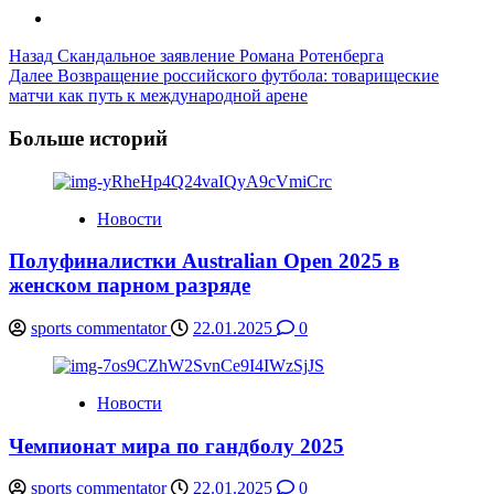
Post
Назад
Скандальное заявление Романа Ротенберга
Далее
Возвращение российского футбола: товарищеские
Navigation
матчи как путь к международной арене
Больше историй
Новости
Полуфиналистки Australian Open 2025 в
женском парном разряде
sports commentator
22.01.2025
0
Новости
Чемпионат мира по гандболу 2025
sports commentator
22.01.2025
0