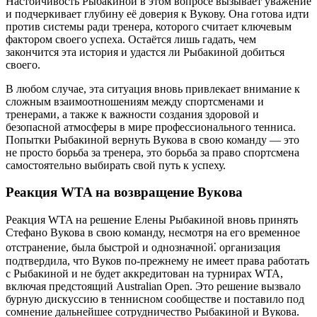
Настойчивость Рыбакиной в этом вопросе вызывает уважение
и подчеркивает глубину её доверия к Вукову. Она готова идти
против системы ради тренера, которого считает ключевым
фактором своего успеха. Остаётся лишь гадать, чем
закончится эта история и удастся ли Рыбакиной добиться
своего.
В любом случае, эта ситуация вновь привлекает внимание к
сложным взаимоотношениям между спортсменами и
тренерами, а также к важности создания здоровой и
безопасной атмосферы в мире профессионального тенниса.
Попытки Рыбакиной вернуть Вукова в свою команду — это
не просто борьба за тренера, это борьба за право спортсмена
самостоятельно выбирать свой путь к успеху.
Реакция WTA на возвращение Вукова
Реакция WTA на решение Елены Рыбакиной вновь принять
Стефано Вукова в свою команду, несмотря на его временное
отстранение, была быстрой и однозначной⁚ организация
подтвердила, что Вуков по-прежнему не имеет права работать
с Рыбакиной и не будет аккредитован на турнирах WTA,
включая предстоящий Australian Open. Это решение вызвало
бурную дискуссию в теннисном сообществе и поставило под
сомнение дальнейшее сотрудничество Рыбакиной и Вукова.