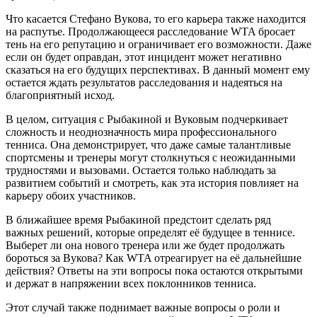
Что касается Стефано Вукова, то его карьера также находится
на распутье. Продолжающееся расследование WTA бросает
тень на его репутацию и ограничивает его возможности. Даже
если он будет оправдан, этот инцидент может негативно
сказаться на его будущих перспективах. В данный момент ему
остается ждать результатов расследования и надеяться на
благоприятный исход.
В целом, ситуация с Рыбакиной и Вуковым подчеркивает
сложность и неоднозначность мира профессионального
тенниса. Она демонстрирует, что даже самые талантливые
спортсмены и тренеры могут столкнуться с неожиданными
трудностями и вызовами. Остается только наблюдать за
развитием событий и смотреть, как эта история повлияет на
карьеру обоих участников.
В ближайшее время Рыбакиной предстоит сделать ряд
важных решений, которые определят её будущее в теннисе.
Выберет ли она нового тренера или же будет продолжать
бороться за Вукова? Как WTA отреагирует на её дальнейшие
действия? Ответы на эти вопросы пока остаются открытыми
и держат в напряжении всех поклонников тенниса.
Этот случай также поднимает важные вопросы о роли и