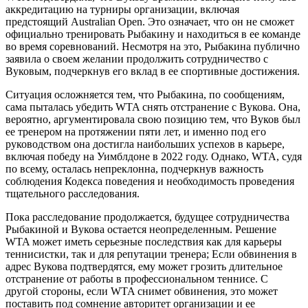
аккредитацию на турниры организации, включая
предстоящий Australian Open. Это означает, что он не сможет
официально тренировать Рыбакину и находиться в ее команде
во время соревнований. Несмотря на это, Рыбакина публично
заявила о своем желании продолжить сотрудничество с
Вуковым, подчеркнув его вклад в ее спортивные достижения.
Ситуация осложняется тем, что Рыбакина, по сообщениям,
сама пыталась убедить WTA снять отстранение с Вукова. Она,
вероятно, аргументировала свою позицию тем, что Вуков был
ее тренером на протяжении пяти лет, и именно под его
руководством она достигла наибольших успехов в карьере,
включая победу на Уимблдоне в 2022 году. Однако, WTA, судя
по всему, осталась непреклонна, подчеркнув важность
соблюдения Кодекса поведения и необходимость проведения
тщательного расследования.
Пока расследование продолжается, будущее сотрудничества
Рыбакиной и Вукова остается неопределенным. Решение
WTA может иметь серьезные последствия как для карьеры
теннисистки, так и для репутации тренера; Если обвинения в
адрес Вукова подтвердятся, ему может грозить длительное
отстранение от работы в профессиональном теннисе. С
другой стороны, если WTA снимет обвинения, это может
поставить под сомнение авторитет организации и ее