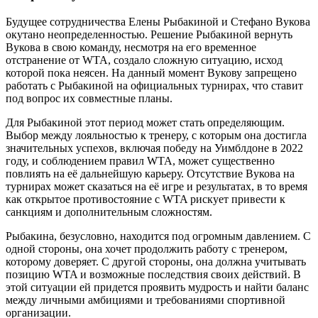
Будущее сотрудничества Елены Рыбакиной и Стефано Вукова
окутано неопределенностью. Решение Рыбакиной вернуть
Вукова в свою команду, несмотря на его временное
отстранение от WTA, создало сложную ситуацию, исход
которой пока неясен. На данный момент Вукову запрещено
работать с Рыбакиной на официальных турнирах, что ставит
под вопрос их совместные планы.
Для Рыбакиной этот период может стать определяющим.
Выбор между лояльностью к тренеру, с которым она достигла
значительных успехов, включая победу на Уимблдоне в 2022
году, и соблюдением правил WTA, может существенно
повлиять на её дальнейшую карьеру. Отсутствие Вукова на
турнирах может сказаться на её игре и результатах, в то время
как открытое противостояние с WTA рискует привести к
санкциям и дополнительным сложностям.
Рыбакина, безусловно, находится под огромным давлением. С
одной стороны, она хочет продолжить работу с тренером,
которому доверяет. С другой стороны, она должна учитывать
позицию WTA и возможные последствия своих действий. В
этой ситуации ей придется проявить мудрость и найти баланс
между личными амбициями и требованиями спортивной
организации.