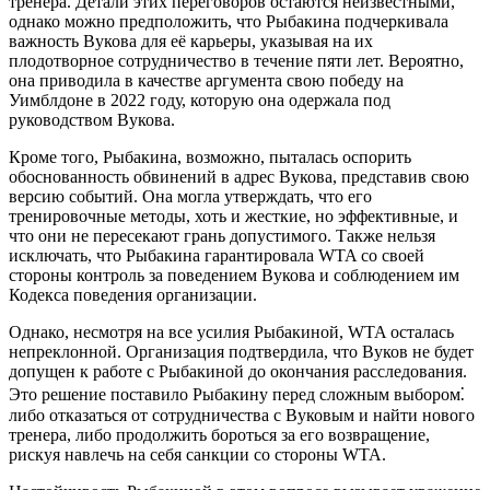
тренера. Детали этих переговоров остаются неизвестными,
однако можно предположить, что Рыбакина подчеркивала
важность Вукова для её карьеры, указывая на их
плодотворное сотрудничество в течение пяти лет. Вероятно,
она приводила в качестве аргумента свою победу на
Уимблдоне в 2022 году, которую она одержала под
руководством Вукова.
Кроме того, Рыбакина, возможно, пыталась оспорить
обоснованность обвинений в адрес Вукова, представив свою
версию событий. Она могла утверждать, что его
тренировочные методы, хоть и жесткие, но эффективные, и
что они не пересекают грань допустимого. Также нельзя
исключать, что Рыбакина гарантировала WTA со своей
стороны контроль за поведением Вукова и соблюдением им
Кодекса поведения организации.
Однако, несмотря на все усилия Рыбакиной, WTA осталась
непреклонной. Организация подтвердила, что Вуков не будет
допущен к работе с Рыбакиной до окончания расследования.
Это решение поставило Рыбакину перед сложным выбором⁚
либо отказаться от сотрудничества с Вуковым и найти нового
тренера, либо продолжить бороться за его возвращение,
рискуя навлечь на себя санкции со стороны WTA.