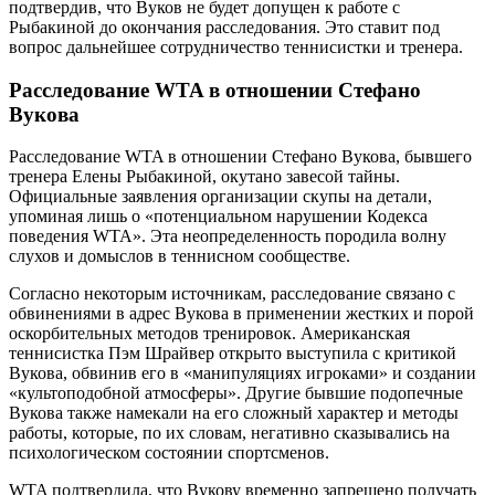
подтвердив, что Вуков не будет допущен к работе с
Рыбакиной до окончания расследования. Это ставит под
вопрос дальнейшее сотрудничество теннисистки и тренера.
Расследование WTA в отношении Стефано
Вукова
Расследование WTA в отношении Стефано Вукова, бывшего
тренера Елены Рыбакиной, окутано завесой тайны.
Официальные заявления организации скупы на детали,
упоминая лишь о «потенциальном нарушении Кодекса
поведения WTA». Эта неопределенность породила волну
слухов и домыслов в теннисном сообществе.
Согласно некоторым источникам, расследование связано с
обвинениями в адрес Вукова в применении жестких и порой
оскорбительных методов тренировок. Американская
теннисистка Пэм Шрайвер открыто выступила с критикой
Вукова, обвинив его в «манипуляциях игроками» и создании
«культоподобной атмосферы». Другие бывшие подопечные
Вукова также намекали на его сложный характер и методы
работы, которые, по их словам, негативно сказывались на
психологическом состоянии спортсменов.
WTA подтвердила, что Вукову временно запрещено получать