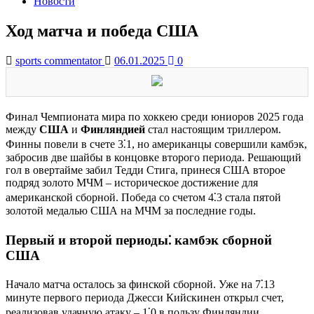
Новости
Ход матча и победа США
sports commentator
06.01.2025
0
Финал Чемпионата мира по хоккею среди юниоров 2025 года
между
США
и
Финляндией
стал настоящим триллером.
Финны повели в счете 3⁚1, но американцы совершили камбэк,
забросив две шайбы в концовке второго периода. Решающий
гол в овертайме забил Тедди Стига, принеся США второе
подряд золото МЧМ – историческое достижение для
американской сборной. Победа со счетом 4⁚3 стала пятой
золотой медалью США на МЧМ за последние годы.
Первый и второй периоды⁚ камбэк сборной
США
Начало матча осталось за финской сборной. Уже на 7⁚13
минуте первого периода Джесси Кийскинен открыл счет,
реализовав удачную атаку – 1⁚0 в пользу Финляндии.