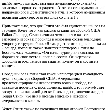
шайбу между щитков, заставив американскую скамейку
запасных взорваться от радости. Этот гол стал кульминацией
напряженного и драматичного матча, в котором американцы
проявили характер, отыгравшись со счета 1⁚3.
Примечательно, что для Стиги это был единственный гол на
турнире. Более того, как рассказал капитан сборной США
Райан Леонард, Стига начинал чемпионат в качестве
запасного игрока и пробился в основной состав благодаря
упорству и трудолюбию. «Я так рад за этого парня!», – сказал
Леонард, который также является партнером Стиги по
Бостонскому колледжу. «Он начал турнир вне состава, но
боролся за свое место и попал в состав. Он чертовски
хороший игрок. Теперь вы видите, почему он в составе в
конце».
Победный гол Стиги стал яркой иллюстрацией командного
духа и характера сборной США. Американцы
продемонстрировали невероятную волю к победе, не
сдавшись после двух пропущенных шайб. Этот триумф стал
заслуженной наградой для всей команды и, конечно же, для
Тедди Стиги, чье имя навсегда вписано в историю
американского хоккея.
Успех Стиги также подчеркивает вклад игроков Бостонского