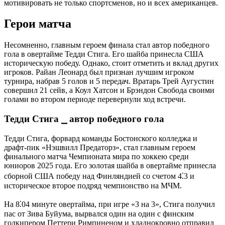
мотивировать не только спортсменов, но и всех американцев.
Герои матча
Несомненно, главным героем финала стал автор победного
гола в овертайме Тедди Стига. Его шайба принесла США
историческую победу. Однако, стоит отметить и вклад других
игроков. Райан Леонард был признан лучшим игроком
турнира, набрав 5 голов и 5 передач. Вратарь Трей Аугустин
совершил 21 сейв, а Коул Хатсон и Брэндон Свобода своими
голами во втором периоде перевернули ход встречи.
Тедди Стига ⎯ автор победного гола
Тедди Стига, форвард команды Бостонского колледжа и
драфт-пик «Нэшвилл Предаторз», стал главным героем
финального матча Чемпионата мира по хоккею среди
юниоров 2025 года. Его золотая шайба в овертайме принесла
сборной США победу над Финляндией со счетом 4⁚3 и
историческое второе подряд чемпионство на МЧМ.
На 8⁚04 минуте овертайма, при игре «3 на 3», Стига получил
пас от Зива Буйума, вырвался один на один с финским
голкипером Петтери Римпиненом и хладнокровно отправил