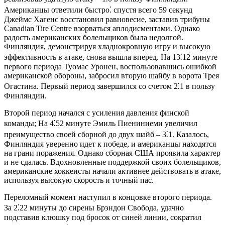
Американцы ответили быстро⁚ спустя всего 59 секунд
Джеймс Хагенс восстановил равновесие, заставив трибуны
Canadian Tire Centre взорваться аплодисментами. Однако
радость американских болельщиков была недолгой.
Финляндия, демонстрируя хладнокровную игру и высокую
эффективность в атаке, снова вышла вперед. На 13⁚12 минуте
первого периода Туомас Уронен, воспользовавшись ошибкой
американской обороны, забросил вторую шайбу в ворота Трея
Огастина. Первый период завершился со счетом 2⁚1 в пользу
Финляндии.
Второй период начался с усиления давления финской
команды; На 4⁚52 минуте Эмиль Пиениниеми увеличил
преимущество своей сборной до двух шайб – 3⁚1. Казалось,
Финляндия уверенно идет к победе, и американцы находятся
на грани поражения. Однако сборная США проявила характер
и не сдалась. Вдохновленные поддержкой своих болельщиков,
американские хоккеисты начали активнее действовать в атаке,
используя высокую скорость и точный пас.
Переломный момент наступил в концовке второго периода.
За 2⁚22 минуты до сирены Брэндон Свобода, удачно
подставив клюшку под бросок от синей линии, сократил