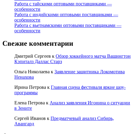
Работа с тайскими оптовыми поставщиками —
особенности
Работа с индийскими оптовыми поставщиками —
особенности
Работа с вьетнамскими оптовыми поставщиками —
особенности
Свежие комментарии
Дмитрий Сергеев
к
Обзор хоккейного матча Вашингтон
Кэпиталз Даллас Старз
Ольга Николаева
к
Заявление защитника Локомотива
Ненахова
Ирина Петрова
к
Главная сцена фестиваля яркие шоу-
программы
Елена Петрова
к
Анализ заявления Игонина о ситуации
в Зените
Сергей Иванов
к
Предматчевый анализ Сибирь,
Авангард