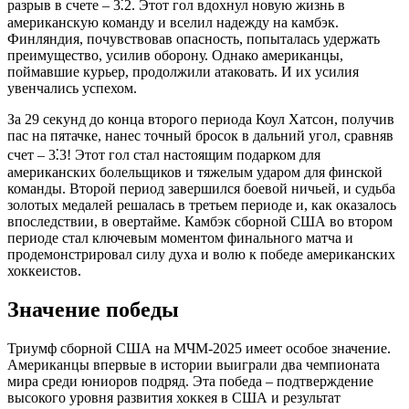
разрыв в счете – 3⁚2. Этот гол вдохнул новую жизнь в
американскую команду и вселил надежду на камбэк.
Финляндия, почувствовав опасность, попыталась удержать
преимущество, усилив оборону. Однако американцы,
поймавшие курьер, продолжили атаковать. И их усилия
увенчались успехом.
За 29 секунд до конца второго периода Коул Хатсон, получив
пас на пятачке, нанес точный бросок в дальний угол, сравняв
счет – 3⁚3! Этот гол стал настоящим подарком для
американских болельщиков и тяжелым ударом для финской
команды. Второй период завершился боевой ничьей, и судьба
золотых медалей решалась в третьем периоде и, как оказалось
впоследствии, в овертайме. Камбэк сборной США во втором
периоде стал ключевым моментом финального матча и
продемонстрировал силу духа и волю к победе американских
хоккеистов.
Значение победы
Триумф сборной США на МЧМ-2025 имеет особое значение.
Американцы впервые в истории выиграли два чемпионата
мира среди юниоров подряд. Эта победа – подтверждение
высокого уровня развития хоккея в США и результат