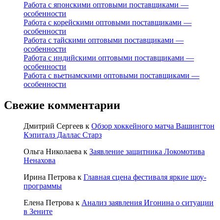
Работа с японскими оптовыми поставщиками —
особенности
Работа с корейскими оптовыми поставщиками —
особенности
Работа с тайскими оптовыми поставщиками —
особенности
Работа с индийскими оптовыми поставщиками —
особенности
Работа с вьетнамскими оптовыми поставщиками —
особенности
Свежие комментарии
Дмитрий Сергеев
к
Обзор хоккейного матча Вашингтон
Кэпиталз Даллас Старз
Ольга Николаева
к
Заявление защитника Локомотива
Ненахова
Ирина Петрова
к
Главная сцена фестиваля яркие шоу-
программы
Елена Петрова
к
Анализ заявления Игонина о ситуации
в Зените