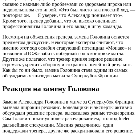
связано с какими-либо проблемами со здоровьем игрока или
недовольством его игрой. «Это был чисто тактический ход, —
повторил он. — Я уверен, что Александр понимает это».
Кроме того, тренер добавил, что он высоко оценивает
профессионализм Головина и его вклад в игру команды.
Несмотря на объяснения тренера, замена Головина остается
предметом дискуссий. Некоторые эксперты считают, что
именно этот ход ослабил атакующий потенциал «Монако» и
позволил «ПСЖ» забить победный гол в концовке матча.
Другие же полагают, что тренер принял верное решение,
стремясь укрепить оборону и сохранить ничейный результат.
Как бы то ни было, замена Головина стала одним из самых
обсуждаемых эпизодов матча за Суперкубок Франции.
Реакция на замену Головина
Замена Александра Головина в матче за Суперкубок Франции
вызвала широкий резонанс. Болельщики и эксперты активно
обсуждали решение тренера, высказывая разные точки зрения.
Сам Головин покинул поле с разочарованием, что под fueled
дальнейшие спекуляции. Мнения разделились⁚ одни
поддержали тренера, другие же раскритиковали его решение.