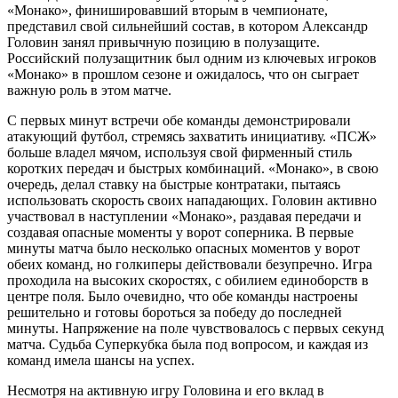
«Монако», финишировавший вторым в чемпионате,
представил свой сильнейший состав, в котором Александр
Головин занял привычную позицию в полузащите.
Российский полузащитник был одним из ключевых игроков
«Монако» в прошлом сезоне и ожидалось, что он сыграет
важную роль в этом матче.
С первых минут встречи обе команды демонстрировали
атакующий футбол, стремясь захватить инициативу. «ПСЖ»
больше владел мячом, используя свой фирменный стиль
коротких передач и быстрых комбинаций. «Монако», в свою
очередь, делал ставку на быстрые контратаки, пытаясь
использовать скорость своих нападающих. Головин активно
участвовал в наступлении «Монако», раздавая передачи и
создавая опасные моменты у ворот соперника. В первые
минуты матча было несколько опасных моментов у ворот
обеих команд, но голкиперы действовали безупречно. Игра
проходила на высоких скоростях, с обилием единоборств в
центре поля. Было очевидно, что обе команды настроены
решительно и готовы бороться за победу до последней
минуты. Напряжение на поле чувствовалось с первых секунд
матча. Судьба Суперкубка была под вопросом, и каждая из
команд имела шансы на успех.
Несмотря на активную игру Головина и его вклад в