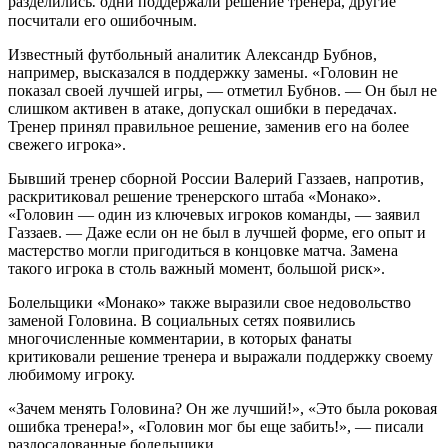
разделились⁚ одни поддержали решение тренера, другие
посчитали его ошибочным.
Известный футбольный аналитик Александр Бубнов,
например, высказался в поддержку замены. «Головин не
показал своей лучшей игры, — отметил Бубнов. — Он был не
слишком активен в атаке, допускал ошибки в передачах.
Тренер принял правильное решение, заменив его на более
свежего игрока».
Бывший тренер сборной России Валерий Газзаев, напротив,
раскритиковал решение тренерского штаба «Монако».
«Головин — один из ключевых игроков команды, — заявил
Газзаев. — Даже если он не был в лучшей форме, его опыт и
мастерство могли пригодиться в концовке матча. Замена
такого игрока в столь важный момент, большой риск».
Болельщики «Монако» также выразили свое недовольство
заменой Головина. В социальных сетях появились
многочисленные комментарии, в которых фанаты
критиковали решение тренера и выражали поддержку своему
любимому игроку.
«Зачем менять Головина? Он же лучший!», «Это была роковая
ошибка тренера!», «Головин мог бы еще забить!», — писали
раздосадованные болельщики.