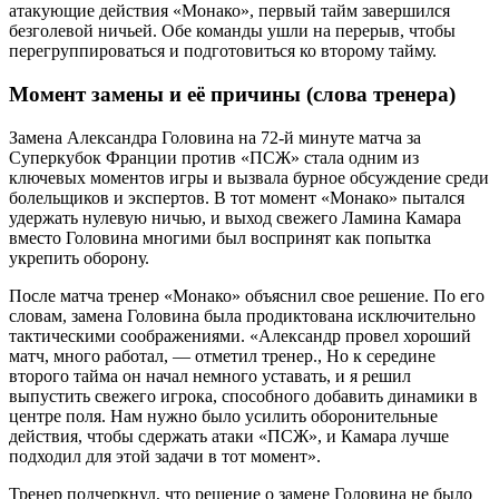
атакующие действия «Монако», первый тайм завершился
безголевой ничьей. Обе команды ушли на перерыв, чтобы
перегруппироваться и подготовиться ко второму тайму.
Момент замены и её причины (слова тренера)
Замена Александра Головина на 72-й минуте матча за
Суперкубок Франции против «ПСЖ» стала одним из
ключевых моментов игры и вызвала бурное обсуждение среди
болельщиков и экспертов. В тот момент «Монако» пытался
удержать нулевую ничью, и выход свежего Ламина Камара
вместо Головина многими был воспринят как попытка
укрепить оборону.
После матча тренер «Монако» объяснил свое решение. По его
словам, замена Головина была продиктована исключительно
тактическими соображениями. «Александр провел хороший
матч, много работал, — отметил тренер., Но к середине
второго тайма он начал немного уставать, и я решил
выпустить свежего игрока, способного добавить динамики в
центре поля. Нам нужно было усилить оборонительные
действия, чтобы сдержать атаки «ПСЖ», и Камара лучше
подходил для этой задачи в тот момент».
Тренер подчеркнул, что решение о замене Головина не было