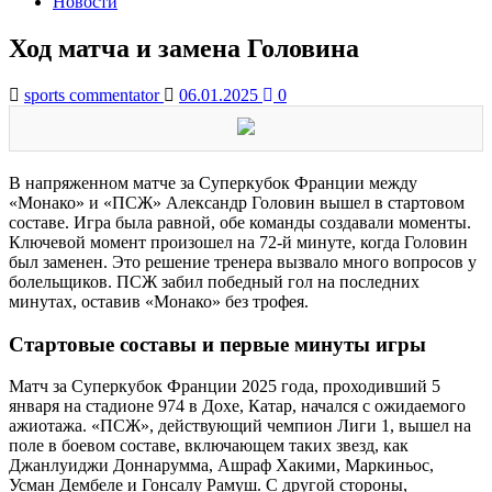
Новости
Ход матча и замена Головина
sports commentator
06.01.2025
0
В напряженном матче за Суперкубок Франции между
«Монако» и «ПСЖ» Александр Головин вышел в стартовом
составе. Игра была равной, обе команды создавали моменты.
Ключевой момент произошел на 72-й минуте, когда Головин
был заменен. Это решение тренера вызвало много вопросов у
болельщиков. ПСЖ забил победный гол на последних
минутах, оставив «Монако» без трофея.
Стартовые составы и первые минуты игры
Матч за Суперкубок Франции 2025 года, проходивший 5
января на стадионе 974 в Дохе, Катар, начался с ожидаемого
ажиотажа. «ПСЖ», действующий чемпион Лиги 1, вышел на
поле в боевом составе, включающем таких звезд, как
Джанлуиджи Доннарумма, Ашраф Хакими, Маркиньос,
Усман Дембеле и Гонсалу Рамуш. С другой стороны,