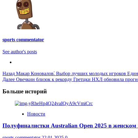
sports commentator
See author's posts
Post
Назад
Макар Коновалов⁚ Выбор лучших молодых игроков Еди
Далее
Овечкин близок к рекорду Гретцки НХЛ обновила прогн
Navigation
Больше историй
Новости
Полуфиналистки Australian Open 2025 в женском
sports commentator
22.01.2025
0