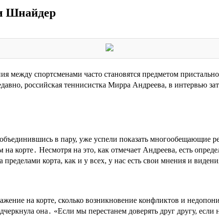
 и Шнайдер
ения между спортсменами часто становятся предметом пристальн
авно, российская теннисистка Мирра Андреева, в интервью зат
бъединившись в пару, уже успели показать многообещающие рез
а корте․ Несмотря на это, как отмечает Андреева, есть определ
 пределами корта, как и у всех, у нас есть свои мнения и виден
жение на корте, сколько возникновение конфликтов и недопоним
одчеркнула она․ «Если мы перестанем доверять друг другу, если