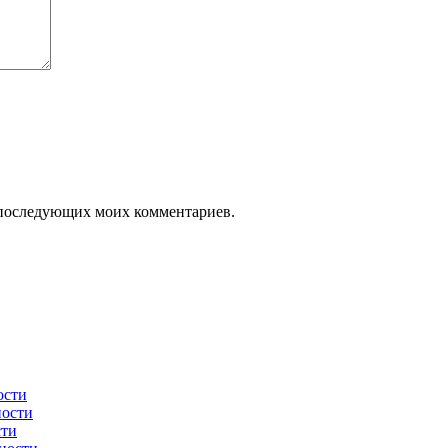
ля последующих моих комментариев.
ости
ности
сти