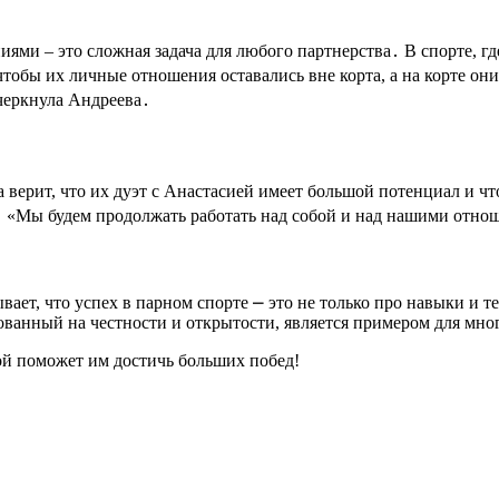
и – это сложная задача для любого партнерства․ В спорте, где
чтобы их личные отношения оставались вне корта, а на корте о
дчеркнула Андреева․
верит, что их дуэт с Анастасией имеет большой потенциал и чт
на․ «Мы будем продолжать работать над собой и над нашими отно
ет, что успех в парном спорте ⎼ это не только про навыки и т
ованный на честности и открытости, является примером для мн
ой поможет им достичь больших побед!