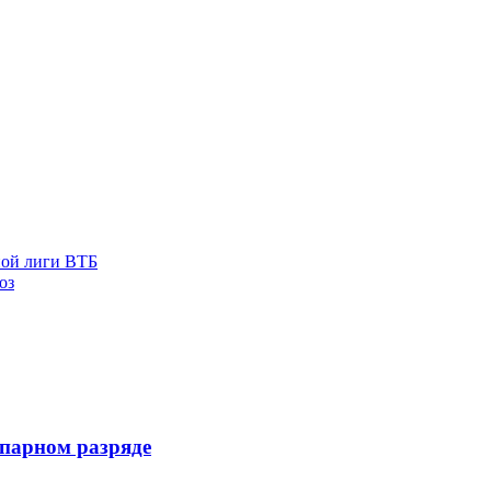
ной лиги ВТБ
оз
 парном разряде