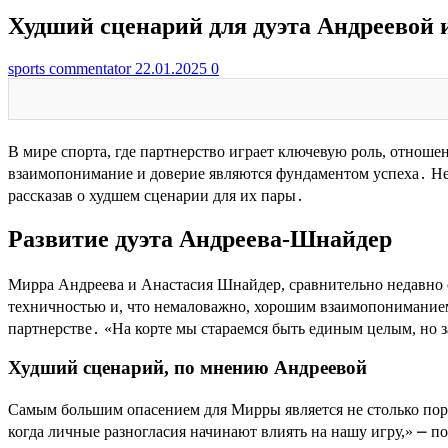
Худший сценарий для дуэта Андреевой
sports commentator
22.01.2025
0
В мире спорта, где партнерство играет ключевую роль, отнош
взаимопонимание и доверие являются фундаментом успеха․ Нед
рассказав о худшем сценарии для их пары․
Развитие дуэта Андреева-Шнайдер
Мирра Андреева и Анастасия Шнайдер, сравнительно недавно о
техничностью и, что немаловажно, хорошим взаимопониманием н
партнерстве․ «На корте мы стараемся быть единым целым, но за
Худший сценарий, по мнению Андреевой
Самым большим опасением для Мирры является не столько пора
когда личные разногласия начинают влиять на нашу игру,» ⎼ п