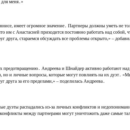
 для меня․»
ннисе, имеет огромное значение․ Партнеры должны уметь не тол
что им с Анастасией приходится постоянно работать над собой,
 друга, стараемся обсуждать все проблемы открыто,» ‒ добави
их предотвращению․ Андреева и Шнайдер активно работают над
, но и личные вопросы, которые могут повлиять на их дуэт․ «Мы
руг друга за его пределами,» ‒ поделилась Андреева․
ные дуэты распадались из-за личных конфликтов и недопонимани
 конфликты между партнерами могут уничтожить даже самые тал