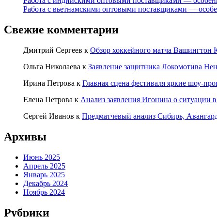
Работа с индийскими оптовыми поставщиками — особен
Работа с вьетнамскими оптовыми поставщиками — особ
Свежие комментарии
Дмитрий Сергеев
к
Обзор хоккейного матча Вашингтон К
Ольга Николаева
к
Заявление защитника Локомотива Нен
Ирина Петрова
к
Главная сцена фестиваля яркие шоу-пр
Елена Петрова
к
Анализ заявления Игонина о ситуации в
Сергей Иванов
к
Предматчевый анализ Сибирь, Авангар
Архивы
Июнь 2025
Апрель 2025
Январь 2025
Декабрь 2024
Ноябрь 2024
Рубрики