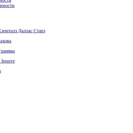
ности
енности
эпиталз Даллас Старз
ахова
ограммы
 Зените
д