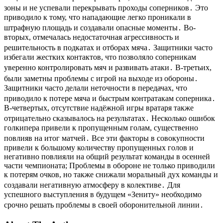
зоны и не успевали перекрывать проходы соперников․ Это
приводило к тому, что нападающие легко проникали в
штрафную площадь и создавали опасные моменты․ Во-
вторых, отмечалась недостаточная агрессивность и
решительность в подкатах и отборах мяча․ Защитники часто
избегали жестких контактов, что позволяло соперникам
уверенно контролировать мяч и развивать атаки․ В-третьих,
были заметны проблемы с игрой на выходе из обороны․
Защитники часто делали неточности в передачах, что
приводило к потере мяча и быстрым контратакам соперника․
В-четвертых, отсутствие надёжной игры вратаря также
отрицательно сказывалось на результатах․ Несколько ошибок
голкипера привели к пропущенным голам, существенно
повлияв на итог матчей․ Все эти факторы в совокупности
привели к большому количеству пропущенных голов и
негативно повлияли на общий результат команды в осенней
части чемпионата; Проблемы в обороне не только приводили
к потерям очков, но также снижали моральный дух команды и
создавали негативную атмосферу в колективе․ Для
успешного выступления в будущем «Зениту» необходимо
срочно решать проблемы в своей оборонительной линии․