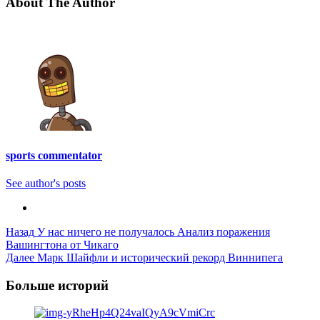
About The Author
sports commentator
See author's posts
Post
Назад
У нас ничего не получалось Анализ поражения
Вашингтона от Чикаго
Navigation
Далее
Марк Шайфли и исторический рекорд Виннипега
Больше историй