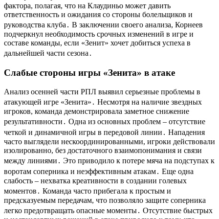
фактора, полагая, что на Клаудиньо может давить
ответственность и ожидания со стороны болельщиков и
руководства клуба․ В заключении своего анализа, Корнеев
подчеркнул необходимость срочных изменений в игре и
составе команды, если «Зенит» хочет добиться успеха в
дальнейшей части сезона․
Слабые стороны игры «Зенита» в атаке
Анализ осенней части РПЛ выявил серьезные проблемы в
атакующей игре «Зенита»․ Несмотря на наличие звездных
игроков, команда демонстрировала заметное снижение
результативности․ Одна из основных проблем – отсутствие
четкой и динамичной игры в передовой линии․ Нападения
часто выглядели нескоординированными, игроки действовали
изолированно, без достаточного взаимопонимания и связи
между линиями․ Это приводило к потере мяча на подступах к
воротам соперника и неэффективным атакам․ Еще одна
слабость – нехватка креативности в создании голевых
моментов․ Команда часто прибегала к простым и
предсказуемым передачам, что позволяло защите соперника
легко предотвращать опасные моменты․ Отсутствие быстрых