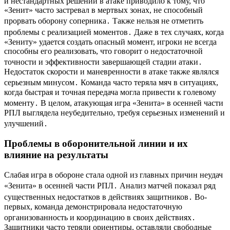
и нестандартных решений в атаке приводило к тому, что
«Зенит» часто застревал в мертвых зонах, не способный
прорвать оборону соперника․ Также нельзя не отметить
проблемы с реализацией моментов․ Даже в тех случаях, когда
«Зениту» удается создать опасный момент, игроки не всегда
способны его реализовать, что говорит о недостаточной
точности и эффективности завершающей стадии атаки․
Недостаток скорости и маневренности в атаке также являлся
серьезным минусом․ Команда часто теряла мяч в ситуациях,
когда быстрая и точная передача могла привести к голевому
моменту․ В целом, атакующая игра «Зенита» в осенней части
РПЛ выглядела неубедительно, требуя серьезных изменений и
улучшений․
Проблемы в оборонительной линии и их
влияние на результаты
Слабая игра в обороне стала одной из главных причин неудач
«Зенита» в осенней части РПЛ․ Анализ матчей показал ряд
существенных недостатков в действиях защитников․ Во-
первых, команда демонстрировала недостаточную
организованность и координацию в своих действиях․
Защитники часто теряли ориентиры, оставляли свободные