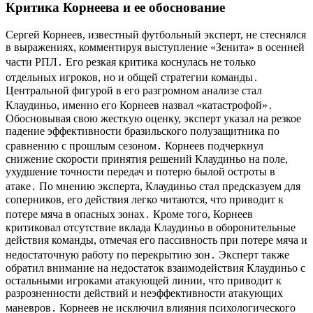
Критика Корнеева и ее обоснование
Сергей Корнеев, известный футбольный эксперт, не стеснялся
в выражениях, комментируя выступление «Зенита» в осенней
части РПЛ․ Его резкая критика коснулась не только
отдельных игроков, но и общей стратегии команды․
Центральной фигурой в его разгромном анализе стал
Клаудиньо, именно его Корнеев назвал «катастрофой»․
Обосновывая свою жесткую оценку, эксперт указал на резкое
падение эффективности бразильского полузащитника по
сравнению с прошлым сезоном․ Корнеев подчеркнул
снижение скорости принятия решений Клаудиньо на поле,
ухудшение точности передач и потерю былой остроты в
атаке․ По мнению эксперта, Клаудиньо стал предсказуем для
соперников, его действия легко читаются, что приводит к
потере мяча в опасных зонах․ Кроме того, Корнеев
критиковал отсутствие вклада Клаудиньо в оборонительные
действия команды, отмечая его пассивность при потере мяча и
недостаточную работу по перекрытию зон․ Эксперт также
обратил внимание на недостаток взаимодействия Клаудиньо с
остальными игроками атакующей линии, что приводит к
разрозненности действий и неэффективности атакующих
маневров․ Корнеев не исключил влияния психологического