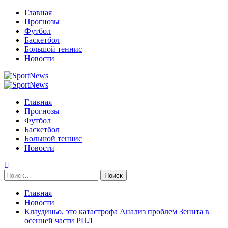
Перейти
Главная
к
Прогнозы
содержимому
Футбол
Баскетбол
Большой теннис
Новости
Primary
Menu
Главная
Прогнозы
Футбол
Баскетбол
Большой теннис
Новости
Найти:
Главная
Новости
Клаудиньо, это катастрофа Анализ проблем Зенита в
осенней части РПЛ