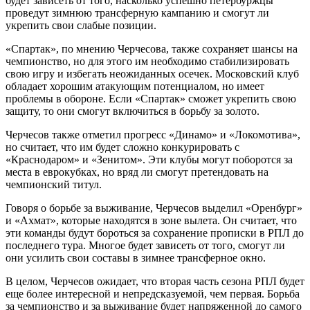
будет зависеть от того, насколько успешно петербуржцы
проведут зимнюю трансферную кампанию и смогут ли
укрепить свои слабые позиции.
«Спартак», по мнению Черчесова, также сохраняет шансы на
чемпионство, но для этого им необходимо стабилизировать
свою игру и избегать неожиданных осечек. Московский клуб
обладает хорошим атакующим потенциалом, но имеет
проблемы в обороне. Если «Спартак» сможет укрепить свою
защиту, то они смогут включиться в борьбу за золото.
Черчесов также отметил прогресс «Динамо» и «Локомотива»,
но считает, что им будет сложно конкурировать с
«Краснодаром» и «Зенитом». Эти клубы могут поборотся за
места в еврокубках, но вряд ли смогут претендовать на
чемпионский титул.
Говоря о борьбе за выживание, Черчесов выделил «Оренбург»
и «Ахмат», которые находятся в зоне вылета. Он считает, что
эти команды будут бороться за сохранение прописки в РПЛ до
последнего тура. Многое будет зависеть от того, смогут ли
они усилить свои составы в зимнее трансферное окно.
В целом, Черчесов ожидает, что вторая часть сезона РПЛ будет
еще более интересной и непредсказуемой, чем первая. Борьба
за чемпионство и за выживание будет напряженной до самого