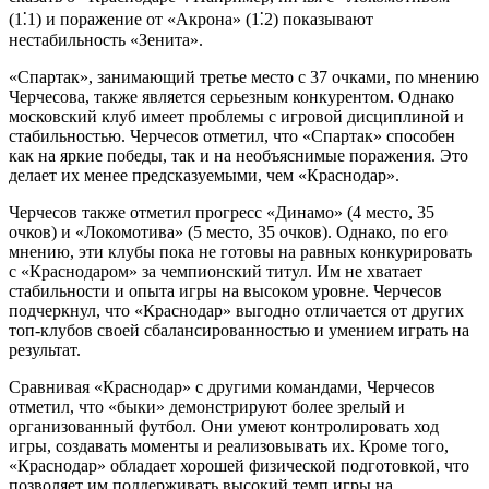
(1⁚1) и поражение от «Акрона» (1⁚2) показывают
нестабильность «Зенита».
«Спартак», занимающий третье место с 37 очками, по мнению
Черчесова, также является серьезным конкурентом. Однако
московский клуб имеет проблемы с игровой дисциплиной и
стабильностью. Черчесов отметил, что «Спартак» способен
как на яркие победы, так и на необъяснимые поражения. Это
делает их менее предсказуемыми, чем «Краснодар».
Черчесов также отметил прогресс «Динамо» (4 место, 35
очков) и «Локомотива» (5 место, 35 очков). Однако, по его
мнению, эти клубы пока не готовы на равных конкурировать
с «Краснодаром» за чемпионский титул. Им не хватает
стабильности и опыта игры на высоком уровне. Черчесов
подчеркнул, что «Краснодар» выгодно отличается от других
топ-клубов своей сбалансированностью и умением играть на
результат.
Сравнивая «Краснодар» с другими командами, Черчесов
отметил, что «быки» демонстрируют более зрелый и
организованный футбол. Они умеют контролировать ход
игры, создавать моменты и реализовывать их. Кроме того,
«Краснодар» обладает хорошей физической подготовкой, что
позволяет им поддерживать высокий темп игры на