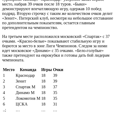
место, набрав 39 очков после 18 туров. «Быки»
демонстрируют впечатляющую игру, одержав 10 побед
подряд. Вторую строчку с таким же количеством очков делит
«Зенит». Питерский клуб, несмотря на небольшое отставание
по дополнительным показателям, остается главным
претендентом на чемпионство.
На третьем месте расположился московский «Спартак» с 37
очками. «Красно-белые» показывают стабильную игру и
борются за место в зоне Лиги Чемпионов. Следом за ними
идет московское «Динамо» с 35 очками. «Бело-голубые»
также претендуют на еврокубки и готовы дать бой лидерам
чемпионата.
Место
Команда
Игры
Очки
1
Краснодар
18
39
2
Зенит
18
39
3
Спартак М
18
37
4
Динамо М
18
35
5
Локомотив М
18
35
6
ЦСКА
18
31
..;
…
…
…