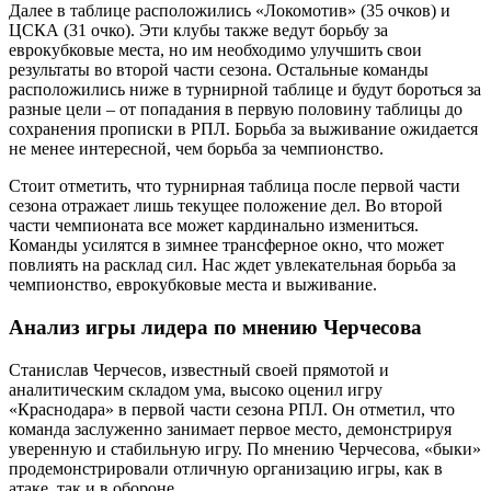
Далее в таблице расположились «Локомотив» (35 очков) и
ЦСКА (31 очко). Эти клубы также ведут борьбу за
еврокубковые места, но им необходимо улучшить свои
результаты во второй части сезона. Остальные команды
расположились ниже в турнирной таблице и будут бороться за
разные цели – от попадания в первую половину таблицы до
сохранения прописки в РПЛ. Борьба за выживание ожидается
не менее интересной, чем борьба за чемпионство.
Стоит отметить, что турнирная таблица после первой части
сезона отражает лишь текущее положение дел. Во второй
части чемпионата все может кардинально измениться.
Команды усилятся в зимнее трансферное окно, что может
повлиять на расклад сил. Нас ждет увлекательная борьба за
чемпионство, еврокубковые места и выживание.
Анализ игры лидера по мнению Черчесова
Станислав Черчесов, известный своей прямотой и
аналитическим складом ума, высоко оценил игру
«Краснодара» в первой части сезона РПЛ. Он отметил, что
команда заслуженно занимает первое место, демонстрируя
уверенную и стабильную игру. По мнению Черчесова, «быки»
продемонстрировали отличную организацию игры, как в
атаке, так и в обороне.