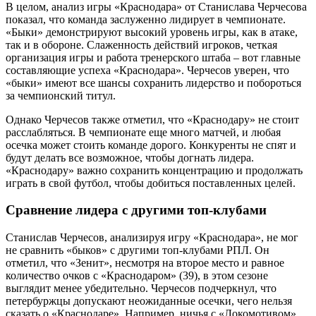
В целом, анализ игры «Краснодара» от Станислава Черчесова
показал, что команда заслуженно лидирует в чемпионате.
«Быки» демонстрируют высокий уровень игры, как в атаке,
так и в обороне. Слаженность действий игроков, четкая
организация игры и работа тренерского штаба – вот главные
составляющие успеха «Краснодара». Черчесов уверен, что
«быки» имеют все шансы сохранить лидерство и побороться
за чемпионский титул.
Однако Черчесов также отметил, что «Краснодару» не стоит
расслабляться. В чемпионате еще много матчей, и любая
осечка может стоить команде дорого. Конкуренты не спят и
будут делать все возможное, чтобы догнать лидера.
«Краснодару» важно сохранить концентрацию и продолжать
играть в свой футбол, чтобы добиться поставленных целей.
Сравнение лидера с другими топ-клубами
Станислав Черчесов, анализируя игру «Краснодара», не мог
не сравнить «быков» с другими топ-клубами РПЛ. Он
отметил, что «Зенит», несмотря на второе место и равное
количество очков с «Краснодаром» (39), в этом сезоне
выглядит менее убедительно. Черчесов подчеркнул, что
петербуржцы допускают неожиданные осечки, чего нельзя
сказать о «Краснодаре». Например, ничья с «Локомотивом»