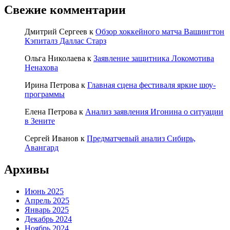
Свежие комментарии
Дмитрий Сергеев
к
Обзор хоккейного матча Вашингтон
Кэпиталз Даллас Старз
Ольга Николаева
к
Заявление защитника Локомотива
Ненахова
Ирина Петрова
к
Главная сцена фестиваля яркие шоу-
программы
Елена Петрова
к
Анализ заявления Игонина о ситуации
в Зените
Сергей Иванов
к
Предматчевый анализ Сибирь,
Авангард
Архивы
Июнь 2025
Апрель 2025
Январь 2025
Декабрь 2024
Ноябрь 2024