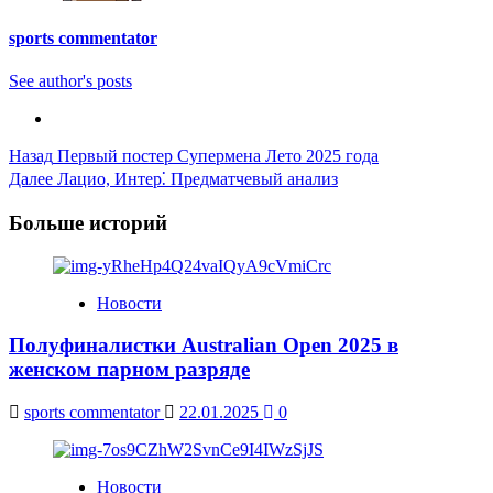
sports commentator
See author's posts
Post
Назад
Первый постер Супермена Лето 2025 года
Далее
Лацио, Интер⁚ Предматчевый анализ
Navigation
Больше историй
Новости
Полуфиналистки Australian Open 2025 в
женском парном разряде
sports commentator
22.01.2025
0
Новости