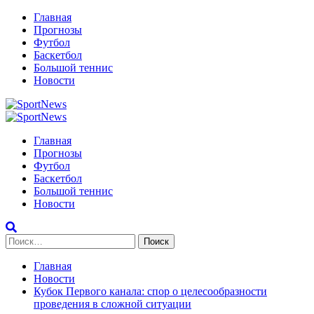
Перейти
Главная
к
Прогнозы
содержимому
Футбол
Баскетбол
Большой теннис
Новости
Primary
Menu
Главная
Прогнозы
Футбол
Баскетбол
Большой теннис
Новости
Найти:
Главная
Новости
Кубок Первого канала: спор о целесообразности
проведения в сложной ситуации