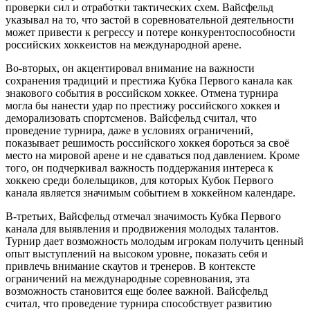
проверки сил и отработки тактических схем. Вайсфельд
указывал на то, что застой в соревновательной деятельности
может привести к регрессу и потере конкурентоспособности
российских хоккеистов на международной арене.
Во-вторых, он акцентировал внимание на важности
сохранения традиций и престижа Кубка Первого канала как
знакового события в российском хоккее. Отмена турнира
могла бы нанести удар по престижу российского хоккея и
деморализовать спортсменов. Вайсфельд считал, что
проведение турнира, даже в условиях ограничений,
показывает решимость российского хоккея бороться за своё
место на мировой арене и не сдаваться под давлением. Кроме
того, он подчеркивал важность поддержания интереса к
хоккею среди болельщиков, для которых Кубок Первого
канала является значимым событием в хоккейном календаре.
В-третьих, Вайсфельд отмечал значимость Кубка Первого
канала для выявления и продвижения молодых талантов.
Турнир дает возможность молодым игрокам получить ценный
опыт выступлений на высоком уровне, показать себя и
привлечь внимание скаутов и тренеров. В контексте
ограничений на международные соревнования, эта
возможность становится еще более важной. Вайсфельд
считал, что проведение турнира способствует развитию