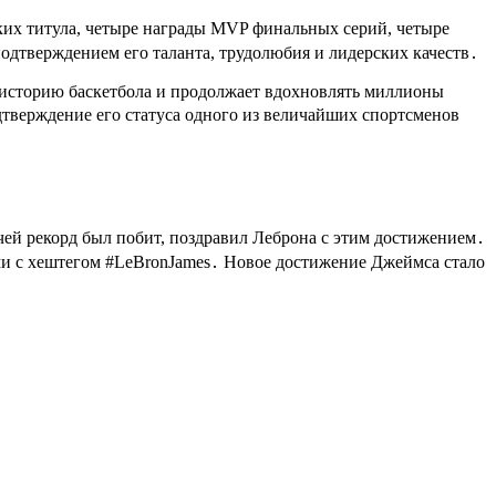
их титула, четыре награды MVP финальных серий, четыре
подтверждением его таланта, трудолюбия и лидерских качеств․
историю баскетбола и продолжает вдохновлять миллионы
дтверждение его статуса одного из величайших спортсменов
 чей рекорд был побит, поздравил Леброна с этим достижением․
ми с хештегом #LeBronJames․ Новое достижение Джеймса стало