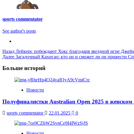
sports commentator
See author's posts
Post
Назад
Лейкерс побеждают Хокс благодаря звездной игре Джейм
Далее
Загадочный Кахигао: кто он и сможет ли он привести Сп
Navigation
Больше историй
Новости
Полуфиналистки Australian Open 2025 в женском
sports commentator
22.01.2025
0
Новости