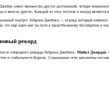
Джеймс имеет множество других достижений⁚ четыре чемпионск
зд и многое другое․ Каждый из этих титулов и наград является 
кальный портрет Леброна Джеймса — игрока, который изменил 
и, это еще один шаг на пути к баскетбольному бессмертию и по
 новый рекорд
 после очередного рекорда Леброна Джеймса․
Майкл Джордан
,
етие и стабильность Короля․ Социальные сети заполнены поста