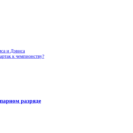
са и Дэвиса
артак к чемпионству?
 парном разряде