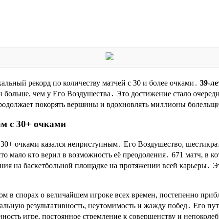
льный рекорд по количеству матчей с 30 и более очками․
39-л
н больше, чем у Его Воздушества․ Это достижение стало очередн
одолжает покорять вершины и вдохновлять миллионы болельщи
м с 30+ очками
с 30+ очками казался неприступным․ Его Воздушество, шестикр
о мало кто верил в возможность её преодоления․ 671 матч, в ко
ния на баскетбольной площадке на протяжении всей карьеры․ Эт
м в спорах о величайшем игроке всех времен, постепенно прибл
альную результативность, неутомимость и жажду побед․ Его пу
ность игре, постоянное стремление к совершенству и непоколеб