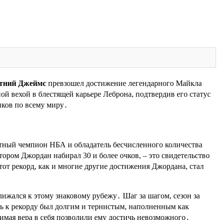
етний Джеймс
превзошел достижение легендарного Майкла
ой вехой в блестящей карьере Леброна, подтвердив его статус
ков по всему миру․
атный чемпион НБА и обладатель бесчисленного количества
тором Джордан набирал 30 и более очков, – это свидетельство
от рекорд, как и многие другие достижения Джордана, стал
ижался к этому знаковому рубежу․ Шаг за шагом, сезон за
ть к рекорду был долгим и тернистым, наполненным как
имая вера в себя позволили ему достичь невозможного․