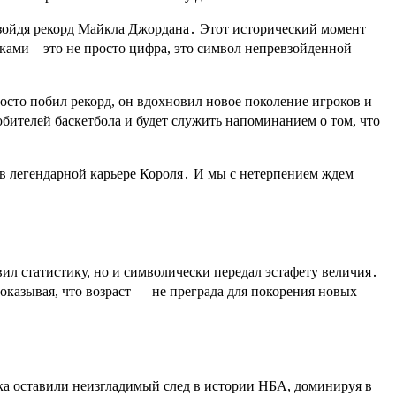
евзойдя рекорд Майкла Джордана․ Этот исторический момент
ками – это не просто цифра, это символ непревзойденной
осто побил рекорд, он вдохновил новое поколение игроков и
юбителей баскетбола и будет служить напоминанием о том, что
а в легендарной карьере Короля․ И мы с нетерпением ждем
л статистику, но и символически передал эстафету величия․
казывая, что возраст — не преграда для покорения новых
а оставили неизгладимый след в истории НБА, доминируя в