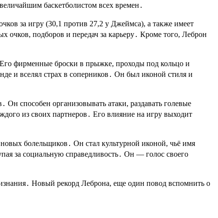
я величайшим баскетболистом всех времен․
ков за игру (30,1 против 27,2 у Джеймса), а также имеет
 очков, подборов и передач за карьеру․ Кроме того, Леброн
го фирменные броски в прыжке, проходы под кольцо и
де и вселял страх в соперников․ Он был иконой стиля и
в․ Он способен организовывать атаки, раздавать голевые
ждого из своих партнеров․ Его влияние на игру выходит
новых болельщиков․ Он стал культурной иконой, чьё имя
тупая за социальную справедливость․ Он — голос своего
изнания․ Новый рекорд Леброна, еще один повод вспомнить о