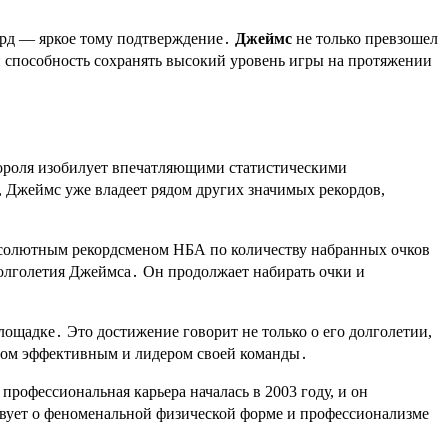
орд — яркое тому подтверждение․
Джеймс
не только превзошел
и способность сохранять высокий уровень игры на протяжении
ороля изобилует впечатляющими статистическими
, Джеймс уже владеет рядом других значимых рекордов,
бсолютным рекордсменом НБА по количеству набранных очков
 долголетия Джеймса․ Он продолжает набирать очки и
ощадке․ Это достижение говорит не только о его долголетии,
этом эффективным и лидером своей команды․
рофессиональная карьера началась в 2003 году, и он
ствует о феноменальной физической форме и профессионализме