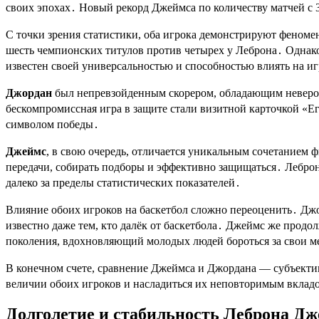
своих эпохах․ Новый рекорд Джеймса по количеству матчей с 3
С точки зрения статистики, оба игрока демонстрируют феномен
шесть чемпионских титулов против четырех у Леброна․ Однако
известен своей универсальностью и способностью влиять на игр
Джордан
был непревзойденным скорером, обладающим неверо
бескомпромиссная игра в защите стали визитной карточкой «Е
символом победы․
Джеймс
, в свою очередь, отличается уникальным сочетанием 
передачи, собирать подборы и эффективно защищаться․ Лебро
далеко за пределы статистических показателей․
Влияние обоих игроков на баскетбол сложно переоценить․ Дж
известно даже тем, кто далёк от баскетбола․ Джеймс же продо
поколения, вдохновляющий молодых людей бороться за свои м
В конечном счете, сравнение Джеймса и Джордана — субъектив
величии обоих игроков и насладиться их неповторимым вклад
Долголетие и стабильность Леброна Д