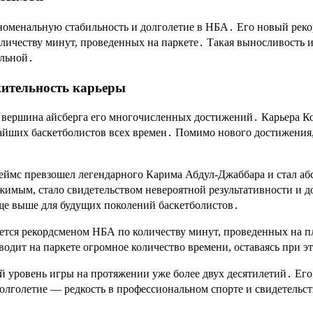
номенальную стабильность и долголетие в НБА․ Его новый рек
оличеству минут, проведенных на паркете․ Такая выносливость 
альной․
жительность карьеры
 вершина айсберга его многочисленных достижений․ Карьера К
чайших баскетболистов всех времен․ Помимо нового достижения
еймс превзошел легендарного Карима Абдул-Джаббара и стал а
тижимым, стало свидетельством невероятной результативности и
еще выше для будущих поколений баскетболистов․
тся рекордсменом НБА по количеству минут, проведенных на пл
водит на паркете огромное количество времени, оставаясь при 
уровень игры на протяжении уже более двух десятилетий․ Его п
 долголетие — редкость в профессиональном спорте и свидетель