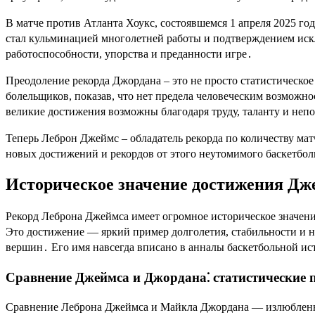
В матче против Атланта Хоукс, состоявшемся 1 апреля 2025 г
стал кульминацией многолетней работы и подтверждением искл
работоспособности, упорства и преданности игре․
Преодоление рекорда Джордана – это не просто статистическое
болельщиков, показав, что нет предела человеческим возможно
великие достижения возможны благодаря труду, таланту и непо
Теперь Леброн Джеймс – обладатель рекорда по количеству мат
новых достижений и рекордов от этого неутомимого баскетбол
Историческое значение достижения Дж
Рекорд Леброна Джеймса имеет огромное историческое значени
Это достижение — яркий пример долголетия, стабильности и 
вершин․ Его имя навсегда вписано в анналы баскетбольной ис
Сравнение Джеймса и Джордана⁚ статистические п
Сравнение Леброна Джеймса и Майкла Джордана — излюбленная