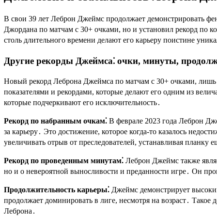
В свои 39 лет Леброн Джеймс продолжает демонстрировать фе
Джордана по матчам с 30+ очками, но и установил рекорд по к
столь длительного времени делают его карьеру поистине уник
Другие рекорды Джеймса⁚ очки, минуты, продол
Новый рекорд Леброна Джеймса по матчам с 30+ очками, лишь
показателями и рекордами, которые делают его одним из вели
которые подчеркивают его исключительность․
Рекорд по набранным очкам⁚
В феврале 2023 года Леброн Дж
за карьеру․ Это достижение, которое когда-то казалось недос
увеличивать отрыв от преследователей, устанавливая планку 
Рекорд по проведенным минутам⁚
Леброн Джеймс также являе
но и о невероятной выносливости и преданности игре․ Он про
Продолжительность карьеры⁚
Джеймс демонстрирует высокий 
продолжает доминировать в лиге, несмотря на возраст․ Такое
Леброна․