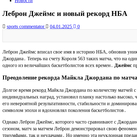
Новости
Леброн Джеймс и новый рекорд НБА
sports commentator
04.01.2025
0
Леброн Джеймс вписал свое имя в историю НБА, обновив уника
Джордана․ Теперь на счету Короля 563 таких матча, что на оди
одного из величайших баскетболистов всех времен․
Джеймс
пр
Преодоление рекорда Майкла Джордана по матча
Долгое время рекорд Майкла Джордана по количеству матчей 
индивидуальных наград, установил планку настолько высоко, чт
его невероятной результативности, стабильности и доминирова
символом эпохи и вдохновлял поколения баскетболистов․
Однако Леброн Джеймс, которого часто сравнивают с Джордано
сезоном, матч за матчем Леброн демонстрировал свою феномен
триумфами, так и неудачами․ Но именно эта неуклонная предан