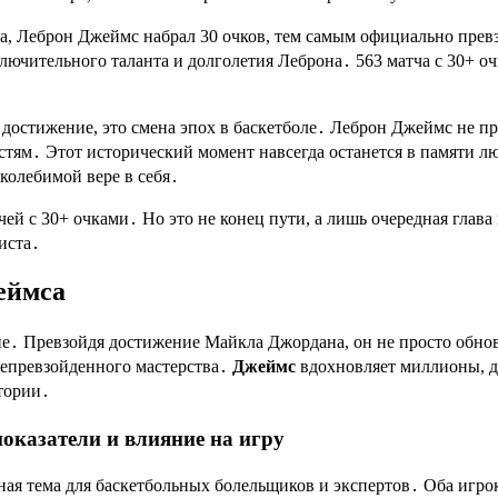
ода, Леброн Джеймс набрал 30 очков, тем самым официально пр
ючительного таланта и долголетия Леброна․ 563 матча с 30+ оч
 достижение, это смена эпох в баскетболе․ Леброн Джеймс не пр
стям․ Этот исторический момент навсегда останется в памяти л
колебимой вере в себя․
чей с 30+ очками․ Но это не конец пути, а лишь очередная глав
иста․
еймса
е․ Превзойдя достижение Майкла Джордана, он не просто обнови
непревзойденного мастерства․
Джеймс
вдохновляет миллионы, до
тории․
оказатели и влияние на игру
 тема для баскетбольных болельщиков и экспертов․ Оба игрок