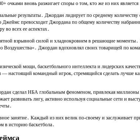
0+ очками вновь разжигает споры о том, кто же из них являетс
альные результаты․ Джордан лидирует по среднему количеству оч
 Джеймс превосходит Джордана по общему количеству набранных
у во всех ее аспектах․
ятной взрывной силой и хладнокровием в решающие моменты․ Е
го Воздушества»․ Джордан вдохновлял своих товарищей по коман
физической мощи, баскетбольного интеллекта и лидерских качест
н — настоящий командный игрок, стремящийся сделать лучше ка
ордан сделал НБА глобальным феноменом, привлекая миллионы 
лжает развивать лигу, активно используя социальные сети и выс
ечты․
ное занятие․ Каждый из них велик по-своему и заслуживает пр
ом в историю баскетбола․
жеймса